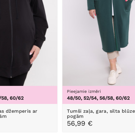
Pieejamie izmēri
/58, 60/62
48/50, 52/54, 56/58, 60/62
Tumši zaļa, gara, silta blūze ar
tām
pogām
56,99 €