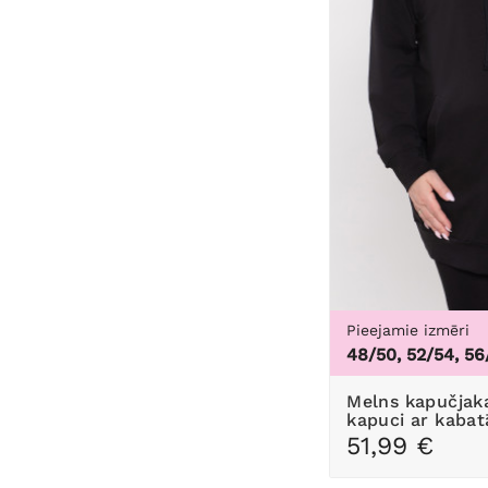
Pieejamie izmēri
48/50, 52/54, 56
Melns kapučjakas džemperis ar
kapuci ar kaba
51,99 €