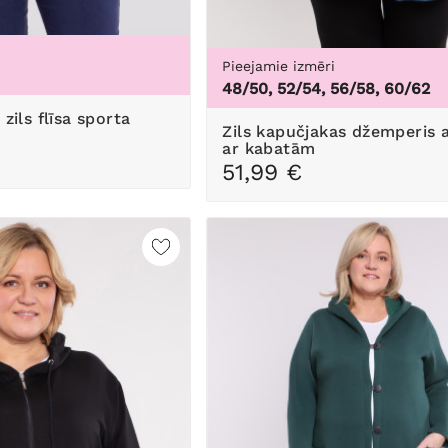
Pieejamie izmēri
8
48/50, 52/54, 56/58, 60/62
Zils kapučjakas džemperis ar kapuci
ar kabatām
51,99 €