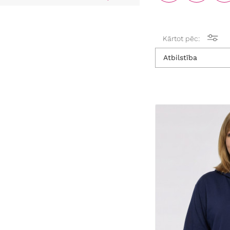
Kārtot pēc:
Atbilstība