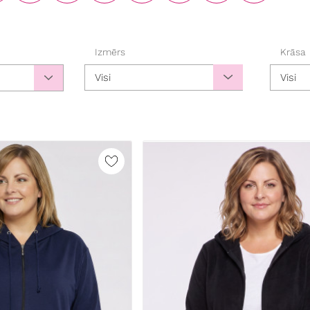
Izmērs
Krāsa
Visi
Visi