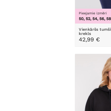
Pieejamie izmēri
50, 52, 54, 56, 5
Vienkāršs tumši zils flīsa sporta
krekls
42,99 €