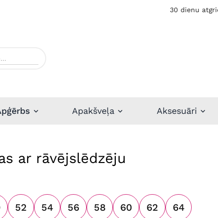
30 dienu atgri
Apģērbs
Apakšveļa
Aksesuāri
as ar rāvējslēdzēju
0
52
54
56
58
60
62
64