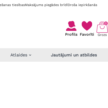
ešanas tiesības
Maksājums piegādes brīdī
Droša iepirkšanās
0
Profils
Favorīti
Grozs
Atlaides
Jautājumi un atbildes