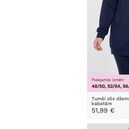
Pieejamie izmēri
48/50, 52/54, 56
Tumši zils džemperis ar kapuci ar
kabatām
51,99 €