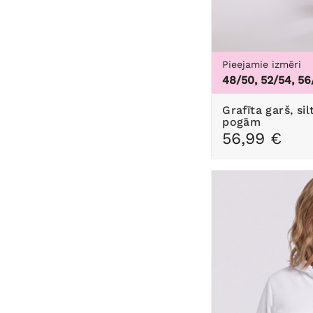
Pieejamie izmēri
48/50, 52/54, 56
Grafīta garš, silts džemperis ar
pogām
56,99 €