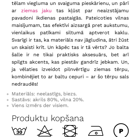
tēlam viegluma un svaiguma pieskārienu, un pārī
ar
ziemas jaku
tas kļūst par neaizstājamu
pavadoni ikdienas pastaigās. Pateicoties vilnas
maisījumam, tas efektīvi aizsargā pret aukstumu,
vienlaikus patīkami siltumā aptverot kaklu.
Svarīgi ir tas, ka materiāls nav jāgludina, ātri žūst
un skaisti krīt. Un kāpēc tas ir tā vērts? Jo balta
šalle ir ne tikai praktisks aksesuārs, bet arī
spilgts akcents, kas piestāv gandrīz jebkam. Un,
ja vēlaties izveidot pilnvērtīgu ziemas tērpu,
kombinējiet to ar baltu cepuri – ar šo tērpu sals
nedraudēs!
Materiāls: neelastīgs, biezs.
Sastāvs: akrils 80%, vilna 20%.
Viens izmērs der visiem.
Produktu kopšana