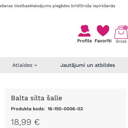
ešanas tiesības
Maksājums piegādes brīdī
Droša iepirkšanās
0
Profils
Favorīti
Grozs
Atlaides
Jautājumi un atbildes
Balta silta šalle
Produkta kods:
16-150-0006-02
18,99 €