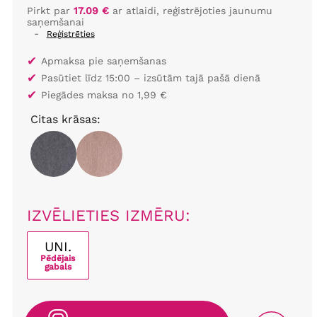
Pirkt par
17.09 €
ar atlaidi, reģistrējoties jaunumu
saņemšanai
-
Reģistrēties
✔
Apmaksa pie saņemšanas
✔
Pasūtiet līdz 15:00 – izsūtām tajā pašā dienā
✔
Piegādes maksa no 1,99 €
Citas krāsas:
IZVĒLIETIES IZMĒRU:
UNI.
Pēdējais
gabals