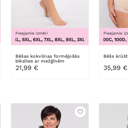
Pieejamie izmēri
Pieejamie iz
, 54, 56, 58, 60, 62, 64
L, 4XL, 5XL, 6XL, 7XL, 8XL, 9XL
,
3XL, 4XL, 5XL, 6XL, 7XL, 
100B, 100C, 100D, 100
Bēšas kokvilnas formējošās
Bēšs krūš
biksītes ar mežģīnēm
21,99 €
35,99 €