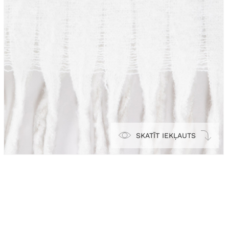
SKATĪT IEKĻAUTS