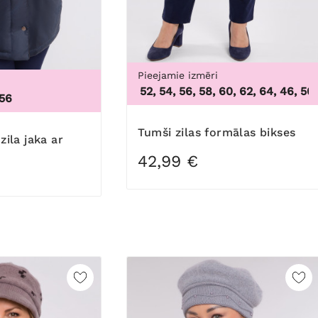
Pieejamie izmēri
46, 50, 52, 54, 56, 58, 60, 62, 64
,
46, 50, 52
 56
3X
Tumši zilas formālas bikses
42,99 €