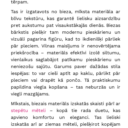
tērpam.
Tas ir izgatavots no bieza, mīksta materiāla ar
blīvu tekstūru, kas garantē lielisku aizsardzību
pret aukstumu pat visaukstākajās dienās. Biezas
bārkstis piešķir tam modernu pieskārienu un
vizuāli pagarina figūru, kad to ikdienišķi pārliek
pār pleciem. Vilnas maisījums ir nenovērtējama
priekšrocība – materiāls efektīvi izolē siltumu,
vienlaikus saglabājot patīkamu pieskārienu un
neniezošu sajūtu. Garums paver dažādas stila
iespējas: to var cieši aptīt ap kaklu, pārlikt pār
pleciem vai drapēt kā pončo. Tā praktiskumu
papildina viegla kopšana – tas neburzās un ir
viegli mazgājams.
Mīkstais, biezais materiāls izskatās skaisti pārī ar
stepētu mēteli
– kopā tie rada duetu, kas
apvieno komfortu un eleganci. Tas lieliski
izskatās arī ar ziemas mēteli, piešķirot kopējam