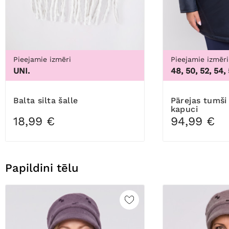
Pieejamie izmēri
Pieejamie izmēri
UNI.
48, 50, 52, 54,
Balta silta šalle
Pārejas tumši zila jaka ar
kapuci
18,99 €
94,99 €
Papildini tēlu