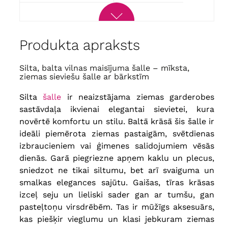
Produkta apraksts
Silta, balta vilnas maisījuma šalle – mīksta,
ziemas sieviešu šalle ar bārkstīm
Silta
šalle
ir neaizstājama ziemas garderobes
sastāvdaļa ikvienai elegantai sievietei, kura
novērtē komfortu un stilu. Baltā krāsā šis šalle ir
ideāli piemērota ziemas pastaigām, svētdienas
izbraucieniem vai ģimenes salidojumiem vēsās
dienās. Garā piegriezne apņem kaklu un plecus,
sniedzot ne tikai siltumu, bet arī svaiguma un
smalkas elegances sajūtu. Gaišas, tīras krāsas
izceļ seju un lieliski sader gan ar tumšu, gan
pasteļtoņu virsdrēbēm. Tas ir mūžīgs aksesuārs,
kas piešķir vieglumu un klasi jebkuram ziemas