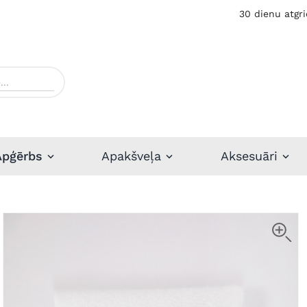
30 dienu atgri
Apģērbs
Apakšveļa
Aksesuāri