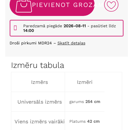
PIEVIENOT GROZAM
Paredzamā piegāde
2026-08-11
- pasūtiet līdz
14:00
Droši pirkumi MDR24 –
Skatīt detaļas
Izmēru tabula
Izmērs
Izmēri
Universāls izmērs
garums
254 cm
Viens izmērs vairāki
Platums
42 cm