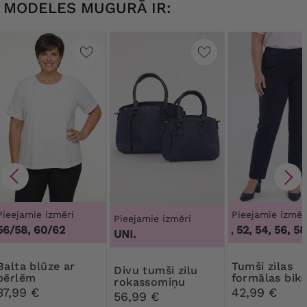
MODELES MUGURĀ IR:
Pieejamie izmēri
Pieejamie izmēr
Pieejamie izmēri
56/58, 60/62
46, 50, 52, 54, 56, 58,
UNI.
blūze ar
Tumši zilas
Divu tumši zilu
pērlēm
formālas bik
rokassomiņu
37,99 €
42,99 €
komplekts
56,99 €