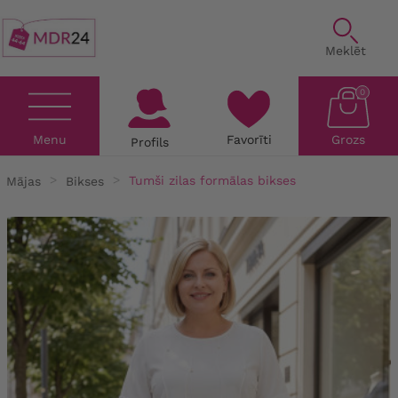
Meklēt
0
Menu
Favorīti
Grozs
Profils
Mājas
Bikses
Tumši zilas formālas bikses