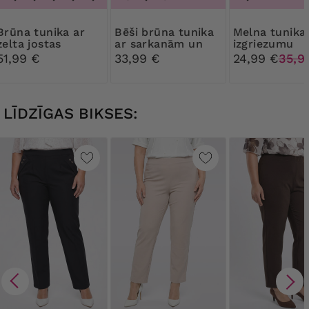
tunika ar
Bēši brūna tunika
Melna tunika ar
zelta jostas
ar sarkanām un
izgriezumu
zelta jostas
51,99 €
33,99 €
24,99 €
35,9
LĪDZĪGAS BIKSES: