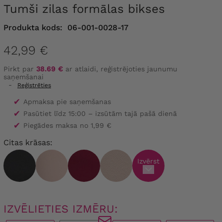
Tumši zilas formālas bikses
Produkta kods:
06-001-0028-17
42,99 €
Pirkt par
38.69 €
ar atlaidi, reģistrējoties jaunumu
saņemšanai
-
Reģistrēties
✔
Apmaksa pie saņemšanas
✔
Pasūtiet līdz 15:00 – izsūtām tajā pašā dienā
✔
Piegādes maksa no 1,99 €
Citas krāsas:
Izvērst
IZVĒLIETIES IZMĒRU: