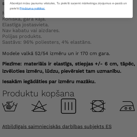
stilu.
Abonējot mūsu jaunumu vēstules, Tu piekrīti saņemt mārketinga ziņojumus e-pastā un
piekrīti
Privātuma politikai.
Materiāls: elastīgs, vidēja biezuma.
Koniska, gara kāja.
Elastīga jostasvieta.
Nav kabatu vai aizdares.
Polijas produkts.
Sastāvs: 96% poliesters, 4% elastāns.
Modele valkā 52/54 izmēru un ir 170 cm gara.
Piezīme: materiāls ir elastīgs, stiepjas +/- 6 cm, tāpēc,
izvēloties izmēru, lūdzu, pievērsiet tam uzmanību.
Iesakām iegādāties par izmēru mazāku.
Produktu kopšana
Atbildīgais saimnieciskās darbības subjekts ES