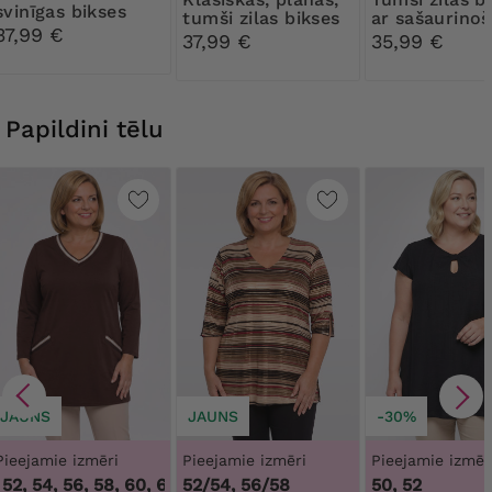
svinīgas bikses
tumši zilas bikses
ar sašaurino
37,99 €
jostasvietu
37,99 €
35,99 €
Papildini tēlu
JAUNS
JAUNS
-30%
Pieejamie izmēri
Pieejamie izmēri
Pieejamie izmēr
2, 54, 56, 58, 60, 62, 64
52/54, 56/58
,
48, 50, 52, 54, 56, 58, 60, 62, 64
50, 52