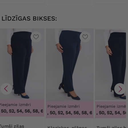
LĪDZĪGAS BIKSES:
Pieejamie izmēri
Pieejamie izmēri
Pieejamie izmēr
0, 52, 54, 56, 58, 60, 62, 64
,
46, 48, 50, 52, 54, 56, 58, 60,
46, 48, 50, 52, 54, 56, 58, 60, 62, 64
46, 48, 50, 52, 54, 56,
,
46, 48, 
 zilas
Klasiskas, plānas,
Tumši zilas bikses