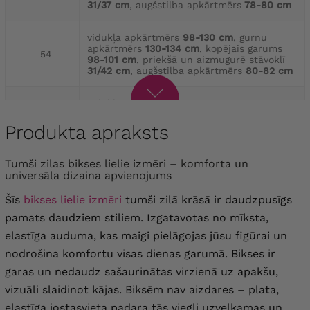
31/37 cm
, augšstilba apkārtmērs
78-80 cm
vidukļa apkārtmērs
98-130 cm
, gurnu
apkārtmērs
130-134 cm
, kopējais garums
54
98-101 cm
, priekšā un aizmugurē stāvoklī
31/42 cm
, augšstilba apkārtmērs
80-82 cm
vidukļa apkārtmērs
104-136 cm
, gurnu
apkārtmērs
136-140 cm
, kopējais garums
56
98-101 cm
, stāvoklis priekšā un aizmugurē
Produkta apraksts
32/42 cm
, augšstilba apkārtmērs
82-84 cm
Tumši zilas bikses lielie izmēri – komforta un
vidukļa apkārtmērs
108-144 cm
, gurnu
universāla dizaina apvienojums
apkārtmērs
144-148 cm
, kopējais garums
58
98-101 cm
, stāvoklis priekšā un aizmugurē
Šīs
bikses lielie izmēri
tumši zilā krāsā ir daudzpusīgs
32/42 cm
, augšstilba apkārtmērs
84-86 cm
pamats daudziem stiliem. Izgatavotas no mīksta,
elastīga auduma, kas maigi pielāgojas jūsu figūrai un
vidukļa apkārtmērs
112-152 cm
, gūžas
apkārtmērs
152-156 cm
, kopējais garums
60
nodrošina komfortu visas dienas garumā. Bikses ir
98-101 cm
, priekšējā un aizmugurējā stāvoklī
33/43 cm
, augšstilba apkārtmērs
86-88 cm
garas un nedaudz sašaurinātas virzienā uz apakšu,
vizuāli slaidinot kājas. Biksēm nav aizdares – plata,
vidukļa apkārtmērs
116-160 cm
, gurnu
elastīga jostasvieta padara tās viegli uzvelkamas un