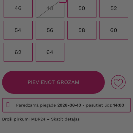
46
48
50
52
54
56
58
60
62
64
PIEVIENOT GROZAM
Paredzamā piegāde
2026-08-10
- pasūtiet līdz
14:00
Droši pirkumi MDR24 –
Skatīt detaļas