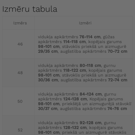
Izmēru tabula
Izmērs
Izmēri
vidukļa apkārtmērs
76-114 cm
, gūžas
apkārtmērs
114-118 cm
, kopējais garums
46
98-101 cm
, stāvoklis priekšā un aizmugurē
29/35 cm
, augšstilba apkārtmērs
70-72 cm
vidukļa apkārtmērs
80-118 cm
, gurnu
apkārtmērs
118-122 cm
, kopējais garums
48
98-101 cm
, stāvoklis priekšā un aizmugurē
30/36 cm
, augšstilba apkārtmērs
72-74 cm
vidukļa apkārtmērs
84-124 cm
, gurnu
apkārtmērs
124-128 cm
, Kopējais garums
50
98-101 cm
, priekšējā un aizmugurējā stāvoklī
30/37 cm
, augšstilba apkārtmērs
74-76 cm
vidukļa apkārtmērs
92-128 cm
, gurnu
apkārtmērs
128-132 cm
, kopējais garums
52
98-101 cm
, priekšā un aizmugurē stāvoklis