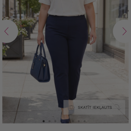
SKATĪT IEKĻAUTS