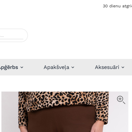
30 dienu atgri
Apģērbs
Apakšveļa
Aksesuāri