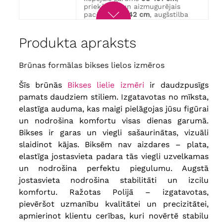
priekšējais un aizmugurējais
pacēlums
31/42 cm
, augšstilba
apkārtmērs
80-82 cm
vidukļa apkārtmērs
104-136 cm
,
Produkta apraksts
gūžas apkārtmērs
136-140 cm
,
56
kopējais garums
98-101 cm
,
priekšējais un aizmugurējais
stāvoklis
32/42 cm
, augšstilba
Brūnas formālas bikses lielos izmēros
apkārtmērs
82-84 cm
vidukļa apkārtmērs
108-144 cm
,
Šīs brūnās
Bikses lielie izmēri
ir daudzpusīgs
gūžas apkārtmērs
144-148 cm
,
58
kopējais garums
98-101 cm
,
pamats daudziem stiliem. Izgatavotas no mīksta,
priekšējais un aizmugurējais
elastīga auduma, kas maigi pielāgojas jūsu figūrai
stāvoklis
32/42 cm
, augšstilba
apkārtmērs
84-86 cm
un nodrošina komfortu visas dienas garumā.
vidukļa apkārtmērs
112-152 cm
,
Bikses ir garas un viegli sašaurinātas, vizuāli
gūžas apkārtmērs
152-156 cm
,
60
kopējais garums
98-101 cm
,
slaidinot kājas. Biksēm nav aizdares – plata,
priekšējais un aizmugurējais
elastīga jostasvieta padara tās viegli uzvelkamas
viduklis
33/43 cm
, augšstilba
apkārtmērs
86-88 cm
un nodrošina perfektu piegulumu. Augstā
vidukļa apkārtmērs
116-160 cm
,
jostasvieta nodrošina stabilitāti un izcilu
gūžas apkārtmērs
160-164 cm
,
62
kopējais garums
98-101 cm
,
komfortu. Ražotas Polijā – izgatavotas,
priekšējais un aizmugurējais
pievēršot uzmanību kvalitātei un precizitātei,
stāvoklis
34/43 cm
, augšstilba
apkārtmērs
90-92 cm
apmierinot klientu cerības, kuri novērtē stabilu