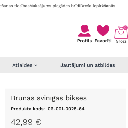
ešanas tiesības
Maksājums piegādes brīdī
Droša iepirkšanās
0
Profils
Favorīti
Grozs
Atlaides
Jautājumi un atbildes
Brūnas svinīgas bikses
Produkta kods:
06-001-0028-64
42,99 €