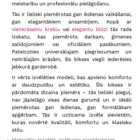
vidukļa apkārtmērs
120-166 cm
,
meistarību un profesionālu pielāgošanu.
gūžas apkārtmērs
166-170 cm
,
64
kopējais garums
98-101 cm
,
Tās ir lieliski piemērotas gan ikdienas valkāšanai,
priekšējais un aizmugurējais
stāvoklis
35/43 cm
, augšstilba
gan elegantākiem ansambļiem. Kopā ar
apkārtmērs
92-94 cm
vienkrāsainu kreklu
vai
elegantu blūzi
tās rada
izskatu, kas piemērots darbam, ģimenes
salidojumiem vai oficiāliem pasākumiem.
Pateicoties universālajam piegriezumam un
neitrālajām krāsām, šīs bikses viegli iederēsies
jebkurā garderobē.
Ir vērts izvēlēties modeli, kas apvieno komfortu
ar daudzpusību un estētiku. Šīs bikses ir
pārdomāta dizaina piemērs – tās lieliski pieguļ,
nav jāpielāgo visas dienas garumā un ir ideāli
piemērotas gan ikdienas, gan formālākam
apģērbam. Tās ir uzticama izvēle sievietēm,
kuras novērtē kvalitāti, komfortu un klasisku
stilu.
Materiāls: elastīgs, patīkams pieskārienam