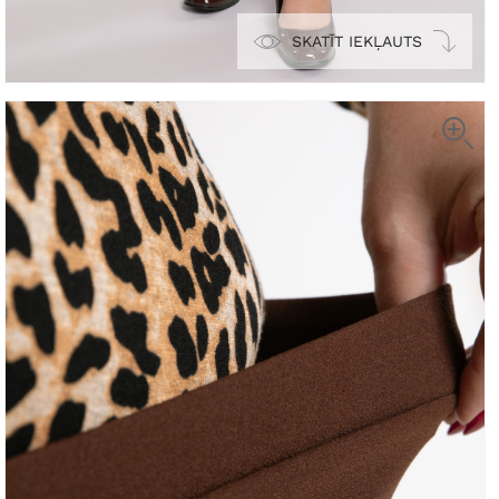
SKATĪT IEKĻAUTS