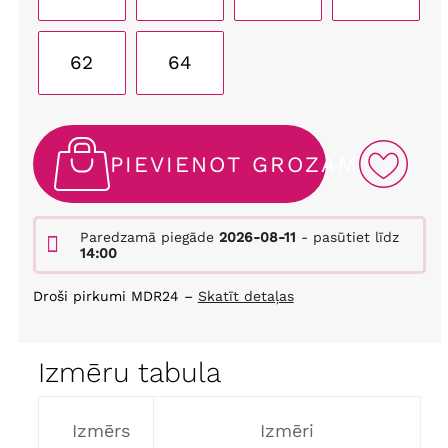
62
64
PIEVIENOT GROZAM
Paredzamā piegāde
2026-08-11
- pasūtiet līdz
14:00
Droši pirkumi MDR24 –
Skatīt detaļas
Izmēru tabula
Izmērs
Izmēri