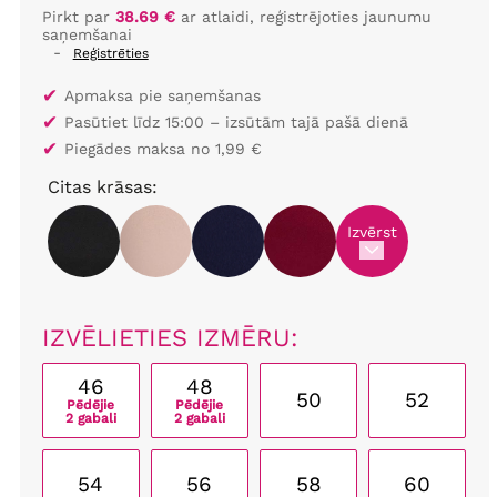
Pirkt par
38.69 €
ar atlaidi, reģistrējoties jaunumu
saņemšanai
-
Reģistrēties
✔
Apmaksa pie saņemšanas
✔
Pasūtiet līdz 15:00 – izsūtām tajā pašā dienā
✔
Piegādes maksa no 1,99 €
Citas krāsas:
Izvērst
IZVĒLIETIES IZMĒRU:
46
48
50
52
Pēdējie
Pēdējie
2 gabali
2 gabali
54
56
58
60