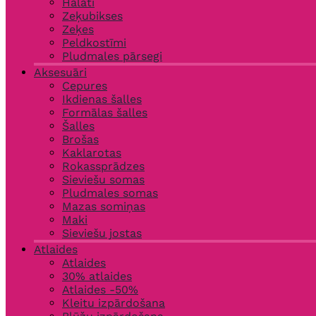
Halāti
Zeķubikses
Zeķes
Peldkostīmi
Pludmales pārsegi
Aksesuāri
Cepures
Ikdienas šalles
Formālas šalles
Šalles
Brošas
Kaklarotas
Rokassprādzes
Sieviešu somas
Pludmales somas
Mazas somiņas
Maki
Sieviešu jostas
Atlaides
Atlaides
30% atlaides
Atlaides -50%
Kleitu izpārdošana