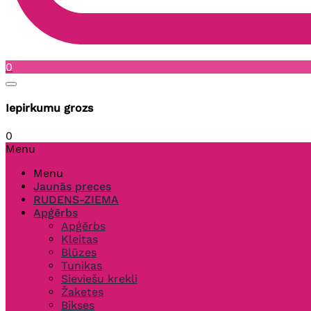
0
Iepirkumu grozs
0
Menu
Menu
Jaunās preces
RUDENS-ZIEMA
Apģērbs
Apģērbs
Kleitas
Blūzes
Tunikas
Sieviešu krekli
Žaketes
Bikses