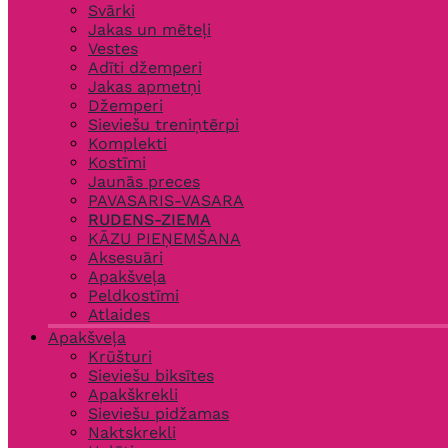
Svārki
Jakas un mēteļi
Vestes
Adīti džemperi
Jakas apmetņi
Džemperi
Sieviešu treniņtērpi
Komplekti
Kostīmi
Jaunās preces
PAVASARIS-VASARA
RUDENS-ZIEMA
KĀZU PIEŅEMŠANA
Aksesuāri
Apakšveļa
Peldkostīmi
Atlaides
Apakšveļa
Krūšturi
Sieviešu biksītes
Apakškrekli
Sieviešu pidžamas
Naktskrekli