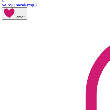

Vēlmju saraksts
(0)
Favorīti