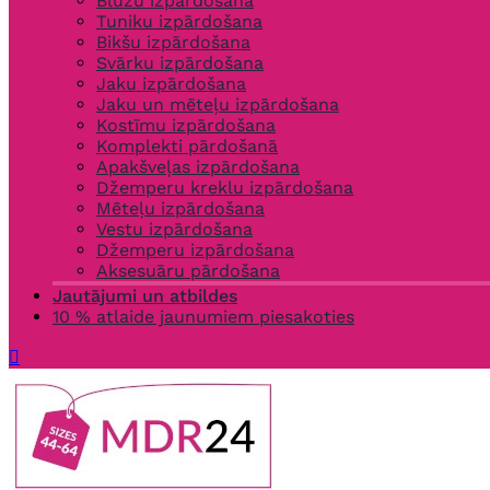
Blūžu izpārdošana
Tuniku izpārdošana
Bikšu izpārdošana
Svārku izpārdošana
Jaku izpārdošana
Jaku un mēteļu izpārdošana
Kostīmu izpārdošana
Komplekti pārdošanā
Apakšveļas izpārdošana
Džemperu kreklu izpārdošana
Mēteļu izpārdošana
Vestu izpārdošana
Džemperu izpārdošana
Aksesuāru pārdošana
Jautājumi un atbildes
10 % atlaide jaunumiem piesakoties
