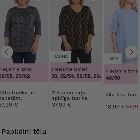
JAUNS
-50%
Pieejamie izmēri
Pieejamie izmēri
Pieejamie izmēr
56/58, 60/62
48/50, 52/54, 56/58, 60/62
,
48/50, 52/54,
48/50
unika ar
Zelta un zaļa
Zila lina tuni
kabatām,
spīdīga tunika
pasteļraksti
37,99 €
37,99 €
18,99 €
37,9
Papildini tēlu