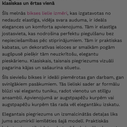
klasiskas un ērtas vienā
Šīs melnās
bikses lielie izmēri
, kas izgatavotas no
nedaudz elastīga, vidēja svara auduma, ir ideāls
elegances un komforta apvienojums. Tām ir elastīga
jostasvieta, kas nodrošina perfektu piegulšanu bez
nepieciešamības pēc stiprinājumiem. Tām ir praktiskas
kabatas, un dekoratīvas ieloces ar smalkām pogām
augšpusē piešķir tām neuzkrītošu, elegantu
pieskārienu. Klasiskais, taisnais piegriezums vizuāli
pagarina kājas un sašaurina siluetu.
Šīs sieviešu bikses ir ideāli piemērotas gan darbam, gan
svinīgākiem pasākumiem. Tās lieliski sader ar formālu
blūzi vai elegantu tuniku, radot vienotu un stilīgu
ansambli. Apvienojumā ar augstpapēžu kurpēm vai
augstpapēžu kurpēm tās rada vēl elegantāku izskatu.
Elegantais piegriezums un izsmalcinātās detaļas liks
jums acumirklī iemīlēties šajā modelī. Praktiskās