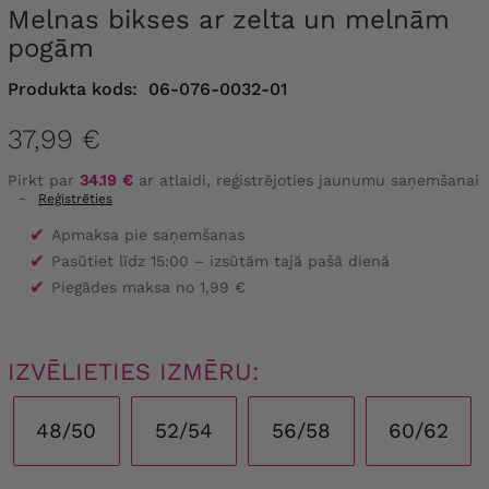
Melnas bikses ar zelta un melnām
pogām
Produkta kods:
06-076-0032-01
37,99 €
Pirkt par
34.19 €
ar atlaidi, reģistrējoties jaunumu saņemšanai
-
Reģistrēties
✔
Apmaksa pie saņemšanas
✔
Pasūtiet līdz 15:00 – izsūtām tajā pašā dienā
✔
Piegādes maksa no 1,99 €
IZVĒLIETIES IZMĒRU:
48/50
52/54
56/58
60/62