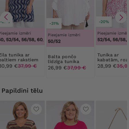
-22%
-20%
-31%
Pieejamie izmēri
Pieejamie izmēr
Pieejamie izmēri
, 52/54, 56/58, 60/62
,
48/50, 52/54, 56/58, 60/62
52/54, 56/58,
50/52
unika ar
Tunika ar
Balta pončo
baltiem rakstiem
kabatām, roz
līdzīga tunika
lapas
30,99 €
37,99 €
28,99 €
35,9
26,99 €
37,99 €
Papildini tēlu