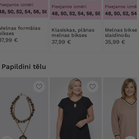
Pieejamie izmēri
Pieejamie izmēri
Pieejamie izmēr
, 50, 52, 54, 56, 58, 60, 62, 64
,
46, 48, 50, 52, 54, 56, 58, 6
46, 48, 50, 52, 54, 56, 58, 60, 62, 64
46, 48, 50, 52, 54, 
,
46, 4
s formālas
Klasiskas, plānas
Melnas bikses ar
bikses
melnas bikses
slaidinošu
37,99 €
jostasvietu
37,99 €
35,99 €
Papildini tēlu