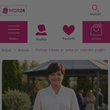
Meklēt
0
Menu
Favorīti
Grozs
Profils
Mājas
Bikses
Melnas bikses ar zelta un melnām pogām