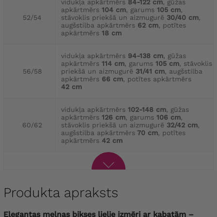
vidukļa apkārtmērs
84-122 cm
, gūžas
apkārtmērs
104 cm
, garums
105 cm
,
52/54
stāvoklis priekšā un aizmugurē
30/40 cm
,
augšstilba apkārtmērs
62 cm
, potītes
apkārtmērs
18 cm
vidukļa apkārtmērs
94-138 cm
, gūžas
apkārtmērs
114 cm
, garums
105 cm
, stāvoklis
56/58
priekšā un aizmugurē
31/41 cm
, augšstilba
apkārtmērs
66 cm
, potītes apkārtmērs
42 cm
vidukļa apkārtmērs
102-148 cm
, gūžas
apkārtmērs
126 cm
, garums
106 cm
,
60/62
stāvoklis priekšā un aizmugurē
32/42 cm
,
augšstilba apkārtmērs
70 cm
, potītes
apkārtmērs
42 cm
Produkta apraksts
Elegantas melnas bikses lielie izmēri ar kabatām –