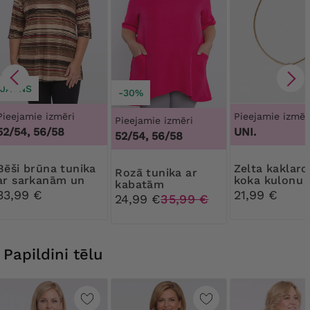
JAUNS
-30%
Pieejamie izmēri
Pieejamie izmēr
Pieejamie izmēri
52/54, 56/58
UNI.
52/54, 56/58
ūna tunika
Zelta kaklarota ar
Rozā tunika ar
ar sarkanām un
koka kulonu
kabatām
zelta jostas
33,99 €
21,99 €
24,99 €
35,99 €
Papildini tēlu