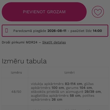
PIEVIENOT GROZAM
Paredzamā piegāde
2026-08-11
- pasūtiet līdz
14:00
Droši pirkumi MDR24 –
Skatīt detaļas
Izmēru tabula
Izmērs
Izmēri
vidukļa apkārtmērs
82-114 cm
, gūžas
apkārtmērs
100 cm
, garums
104 cm
,
48/50
stāvoklis priekšā un aizmugurē
29/39 cm
,
augšstilba apkārtmērs
58 cm
, potītes
apkārtmērs
26 cm