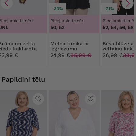
-30%
-21%
Pieejamie izmēri
Pieejamie izmēri
Pieejamie izmēr
UNI.
50, 52
52, 54, 56, 58
un zelta
Melna tunika ar
Bēša blūze ar
ziedu kaklarota
izgriezumu
zeltainu kakl
izgriezumu
23,99 €
24,99 €
35,99 €
26,99 €
33,9
Papildini tēlu