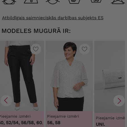
Atbildīgais saimnieciskās darbības subjekts ES
MODELES MUGURĀ IR:
Pieejamie izmēri
Pieejamie izmēri
Pieejamie izmēr
, 52/54, 56/58, 60/62
,
56, 58
48/50, 52/54, 56/58, 60/62
UNI.