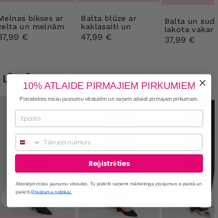
s bikses ar
Balta blūze ar
Balta un sudraba
zelta un melnām
kaklasaiti un
lakota vakar
pogām
nelielu melnu
37,99 €
47,99 €
37,99 €
rakstu
LĪDZĪGAS BIKSES:
10% ATLAIDE PIRMAJIEM PIRKUMIEM
Pieraksties mūsu jaunumu vēstulēm un saņem atlaidi pirmajam pirkumam.
Phone
Reģistrēties
Abonējot mūsu jaunumu vēstules, Tu piekrīti saņemt mārketinga ziņojumus e-pastā un
piekrīti
Privātuma politikai.