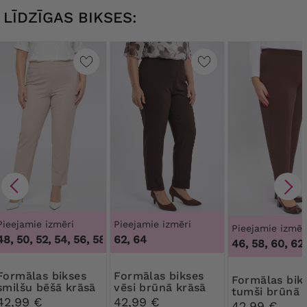
LĪDZĪGAS BIKSES:
Pieejamie izmēri
Pieejamie izmēri
Pieejamie izmēr
, 50, 52, 54, 56, 58, 60, 62, 64
62, 64
,
46, 48, 50, 52, 54, 56, 58, 6
46, 58, 60, 62
s bikses
Formālas bikses
Formālas bikses
smilšu bēšā krāsā
vēsi brūnā krāsā
tumši brūnā 
42,99 €
42,99 €
42,99 €