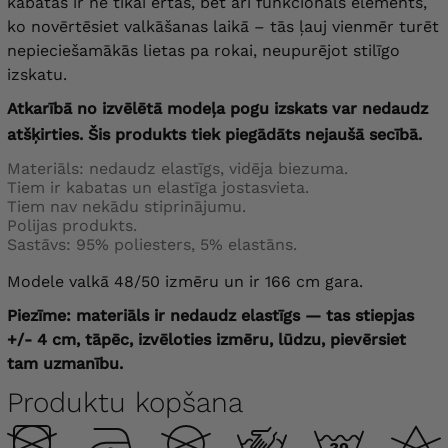
kabatas ir ne tikai ērtas, bet arī funkcionāls elements,
ko novērtēsiet valkāšanas laikā – tās ļauj vienmēr turēt
nepieciešamākās lietas pa rokai, neupurējot stilīgo
izskatu.
Atkarībā no izvēlētā modeļa pogu izskats var nedaudz
atšķirties. Šis produkts tiek piegādāts nejaušā secībā.
Materiāls: nedaudz elastīgs, vidēja biezuma.
Tiem ir kabatas un elastīga jostasvieta.
Tiem nav nekādu stiprinājumu.
Polijas produkts.
Sastāvs: 95% poliesters, 5% elastāns.
Modele valkā 48/50 izmēru un ir 166 cm gara.
Piezīme: materiāls ir nedaudz elastīgs — tas stiepjas
+/- 4 cm, tāpēc, izvēloties izmēru, lūdzu, pievērsiet
tam uzmanību.
Produktu kopšana