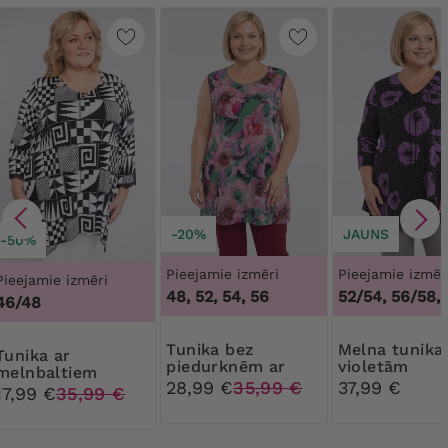
-20%
JAUNS
-50%
Pieejamie izmēri
Pieejamie izmēr
Pieejamie izmēri
48, 52, 54, 56
52/54, 56/58,
46/48
Tunika bez
Melna tunika ar
ka ar
piedurknēm ar
violetām
melnbaltiem
rožu rakstu
magonēm
28,99 €
35,99 €
37,99 €
rakstiem
17,99 €
35,99 €