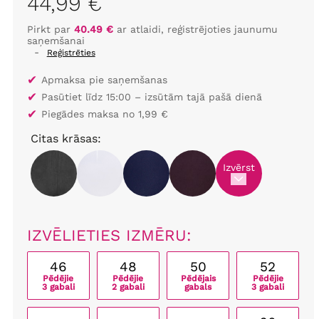
44,99 €
Pirkt par
40.49 €
ar atlaidi, reģistrējoties jaunumu
saņemšanai
-
Reģistrēties
✔
Apmaksa pie saņemšanas
✔
Pasūtiet līdz 15:00 – izsūtām tajā pašā dienā
✔
Piegādes maksa no 1,99 €
Citas krāsas:
Izvērst
IZVĒLIETIES IZMĒRU:
46
48
50
52
Pēdējie
Pēdējie
Pēdējais
Pēdējie
3 gabali
2 gabali
gabals
3 gabali