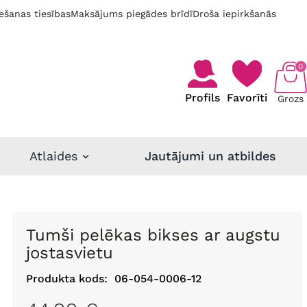
ešanas tiesības
Maksājums piegādes brīdī
Droša iepirkšanās
0
Profils
Favorīti
Grozs
Atlaides
Jautājumi un atbildes
Tumši pelēkas bikses ar augstu
jostasvietu
Produkta kods:
06-054-0006-12