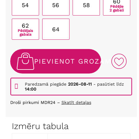
60
54
56
58
Pēdējie
2 gabali
62
64
Pēdējais
gabals
PIEVIENOT GROZAM
Paredzamā piegāde
2026-08-11
- pasūtiet līdz
14:00
Droši pirkumi MDR24 –
Skatīt detaļas
Izmēru tabula