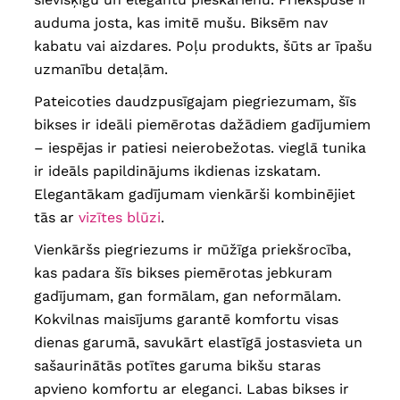
augšstilba apkārtmērs
64 cm
,
potītes apkārtmērs
44 cm
auduma josta, kas imitē mušu. Biksēm nav
vidukļa apkārtmērs
108-194 cm
,
kabatu vai aizdares. Poļu produkts, šūts ar īpašu
gūžas apkārtmērs
132-152 cm
,
64
garums
97 cm
, stāvoklis priekšā
uzmanību detaļām.
un aizmugurē
32/42 cm
,
augšstilba apkārtmērs
66 cm
,
Pateicoties daudzpusīgajam piegriezumam, šīs
potītes apkārtmērs
44 cm
bikses ir ideāli piemērotas dažādiem gadījumiem
– iespējas ir patiesi neierobežotas. vieglā tunika
ir ideāls papildinājums ikdienas izskatam.
Elegantākam gadījumam vienkārši kombinējiet
tās ar
vizītes blūzi
.
Vienkāršs piegriezums ir mūžīga priekšrocība,
kas padara šīs bikses piemērotas jebkuram
gadījumam, gan formālam, gan neformālam.
Kokvilnas maisījums garantē komfortu visas
dienas garumā, savukārt elastīgā jostasvieta un
sašaurinātās potītes garuma bikšu staras
apvieno komfortu ar eleganci. Labas bikses ir