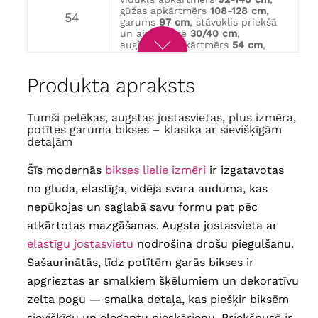
gūžas apkārtmērs
108-128 cm
,
54
garums
97 cm
, stāvoklis priekšā
un aizmugurē
30/40 cm
,
augšstilba apkārtmērs
54 cm
,
potītes apkārtmērs
36 cm
vidukļa apkārtmērs
96-160 cm
,
Produkta apraksts
gūžas apkārtmērs
116-136 cm
,
56
garums
97 cm
, stāvoklis priekšā
un aizmugurē
30/40 cm
,
augšstilba apkārtmērs
56 cm
,
Tumši pelēkas, augstas jostasvietas, plus izmēra,
potītes apkārtmērs
38 cm
potītes garuma bikses – klasika ar sievišķīgām
vidukļa apkārtmērs
98-166 cm
,
detaļām
gūžas apkārtmērs
120-140 cm
,
58
garums
97 cm
, Stāvoklis priekšā
Šīs modernās
bikses lielie izmēri
ir izgatavotas
un aizmugurē
30/41 cm
,
augšstilba apkārtmērs
58 cm
,
no gluda, elastīga, vidēja svara auduma, kas
potītes apkārtmērs
38 cm
nepūkojas un saglabā savu formu pat pēc
vidukļa apkārtmērs
102-170 cm
,
gūžas apkārtmērs
124-144 cm
,
60
atkārtotas mazgāšanas. Augsta jostasvieta ar
garums
97 cm
, stāvoklis priekšā
un aizmugurē
31/42 cm
,
elastīgu jostasvietu
nodrošina drošu piegulšanu.
augšstilba apkārtmērs
62 cm
,
Sašaurinātās, līdz potītēm garās bikses ir
potītes apkārtmērs
40 cm
vidukļa apkārtmērs
104-188 cm
,
apgrieztas ar smalkiem šķēlumiem un dekoratīvu
gūžas apkārtmērs
128-148 cm
,
62
garums
97 cm
, stāvoklis priekšā
zelta pogu — smalka detaļa, kas piešķir biksēm
un aizmugurē
32/42 cm
,
sievišķīgu un elegantu pieskārienu. Priekšpusē ir