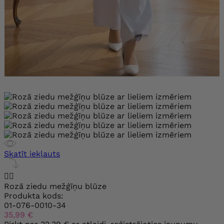
Skatīt iekļauts


Rozā ziedu mežģīņu blūze
Produkta kods:
01-076-0010-34
35,99 €