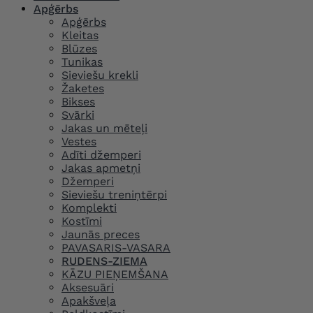
Apģērbs
Apģērbs
Kleitas
Blūzes
Tunikas
Sieviešu krekli
Žaketes
Bikses
Svārki
Jakas un mēteļi
Vestes
Adīti džemperi
Jakas apmetņi
Džemperi
Sieviešu treniņtērpi
Komplekti
Kostīmi
Jaunās preces
PAVASARIS-VASARA
RUDENS-ZIEMA
KĀZU PIEŅEMŠANA
Aksesuāri
Apakšveļa