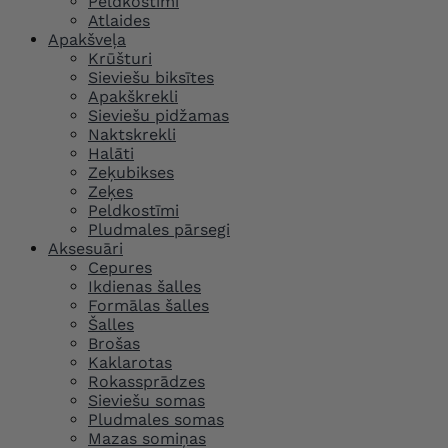
Peldkostīmi
Atlaides
Apakšveļa
Krūšturi
Sieviešu biksītes
Apakškrekli
Sieviešu pidžamas
Naktskrekli
Halāti
Zeķubikses
Zeķes
Peldkostīmi
Pludmales pārsegi
Aksesuāri
Cepures
Ikdienas šalles
Formālas šalles
Šalles
Brošas
Kaklarotas
Rokassprādzes
Sieviešu somas
Pludmales somas
Mazas somiņas