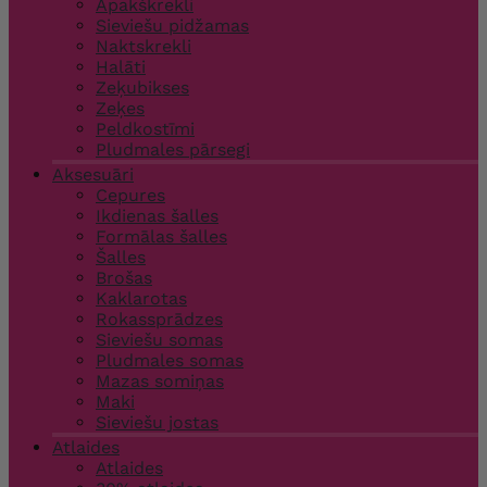
Apakškrekli
Sieviešu pidžamas
Naktskrekli
Halāti
Zeķubikses
Zeķes
Peldkostīmi
Pludmales pārsegi
Aksesuāri
Cepures
Ikdienas šalles
Formālas šalles
Šalles
Brošas
Kaklarotas
Rokassprādzes
Sieviešu somas
Pludmales somas
Mazas somiņas
Maki
Sieviešu jostas
Atlaides
Atlaides