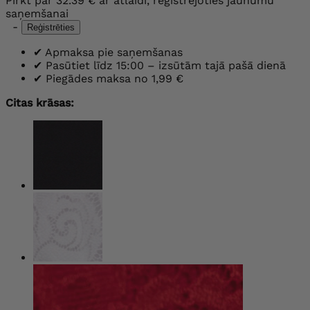
Pirkt par
32.39 €
ar atlaidi, reģistrējoties jaunumu
saņemšanai
-
Reģistrēties
✔
Apmaksa pie saņemšanas
✔
Pasūtiet līdz 15:00 – izsūtām tajā pašā dienā
✔
Piegādes maksa no 1,99 €
Citas krāsas: