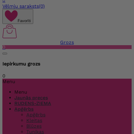

Vēlmju saraksts
(0)
Favorīti
Grozs
0
Iepirkumu grozs
0
Menu
Menu
Jaunās preces
RUDENS-ZIEMA
Apģērbs
Apģērbs
Kleitas
Blūzes
Tunikas