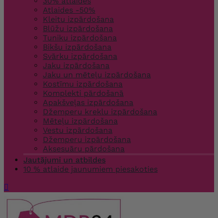
30% atlaides
Atlaides -50%
Kleitu izpārdošana
Blūžu izpārdošana
Tuniku izpārdošana
Bikšu izpārdošana
Svārku izpārdošana
Jaku izpārdošana
Jaku un mēteļu izpārdošana
Kostīmu izpārdošana
Komplekti pārdošanā
Apakšveļas izpārdošana
Džemperu kreklu izpārdošana
Mēteļu izpārdošana
Vestu izpārdošana
Džemperu izpārdošana
Aksesuāru pārdošana
Jautājumi un atbildes
10 % atlaide jaunumiem piesakoties
