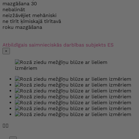
mazgāšana 30
nebalināt
neizžāvējiet mehāniski
ne tīrīt ķīmiskajā tīrītavā
roku mazgāšana
Atbildīgais saimnieciskās darbības subjekts ES
×

