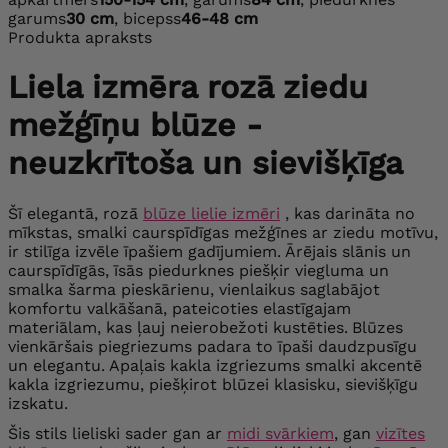
garums
30 cm
, bicepss
46-48 cm
Produkta apraksts
Liela izmēra rozā ziedu
mežģīņu blūze -
neuzkrītoša un sievišķīga
Šī elegantā, rozā
blūze lielie izmēri
, kas darināta no
mīkstas, smalki caurspīdīgas mežģīnes ar ziedu motīvu,
ir stilīga izvēle īpašiem gadījumiem. Ārējais slānis un
caurspīdīgās, īsās piedurknes piešķir viegluma un
smalka šarma pieskārienu, vienlaikus saglabājot
komfortu valkāšanā, pateicoties elastīgajam
materiālam, kas ļauj neierobežoti kustēties.
Blūzes
vienkāršais piegriezums padara to īpaši daudzpusīgu
un elegantu. Apaļais kakla izgriezums smalki akcentē
kakla izgriezumu, piešķirot blūzei ​​klasisku, sievišķīgu
izskatu.
Šis stils lieliski sader gan ar
midi svārkiem
, gan
vizītes