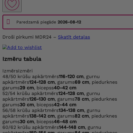
Paredzamā piegāde
2026-08-12
Droši pirkumi MDR24 –
Skatīt detaļas
Izmēru tabula
Izmērs
Izmēri
48/50
krūšu apkārtmērs
116-120 cm
, gurnu
apkārtmērs
124-128 cm
, garums
69 cm
, piedurknes
garums
29 cm
, bicepss
40-42 cm
52/54
krūšu apkārtmērs
124-128 cm
, gurnu
apkārtmērs
126-130 cm
, garums
78 cm
, piedurknes
garums
30 cm
, bicepss
42-44 cm
56/58
krūšu apkārtmērs
134-138 cm
, gurnu
apkārtmērs
138-142 cm
, garums
82 cm
, piedurknes
garums
30 cm
, bicepss
46-48 cm
60/62
krūšu apkārtmērs
144-148 cm
, gurnu
apkārtmērs
150-154 cm
, garums
84 cm
, piedurknes