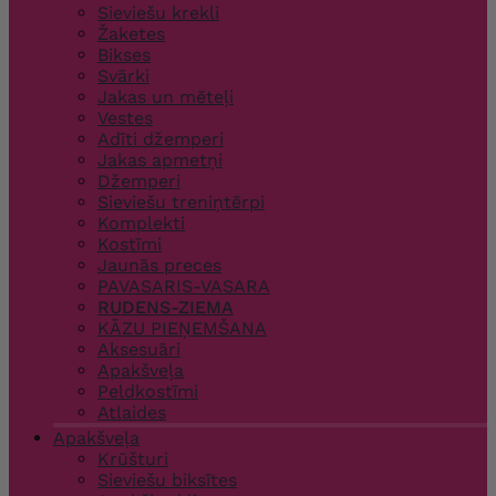
Sieviešu krekli
Žaketes
Bikses
Svārki
Jakas un mēteļi
Vestes
Adīti džemperi
Jakas apmetņi
Džemperi
Sieviešu treniņtērpi
Komplekti
Kostīmi
Jaunās preces
PAVASARIS-VASARA
RUDENS-ZIEMA
KĀZU PIEŅEMŠANA
Aksesuāri
Apakšveļa
Peldkostīmi
Atlaides
Apakšveļa
Krūšturi
Sieviešu biksītes