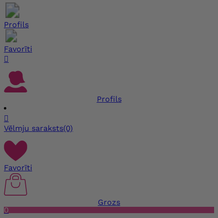
Profils
Favorīti

Profils

Vēlmju saraksts
(0)
Favorīti
Grozs
0