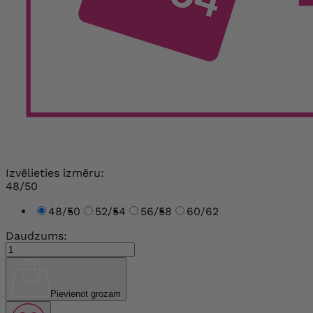
Izvēlieties izmēru:
48/50
48/50
52/54
56/58
60/62
Daudzums:
Pievienot grozam