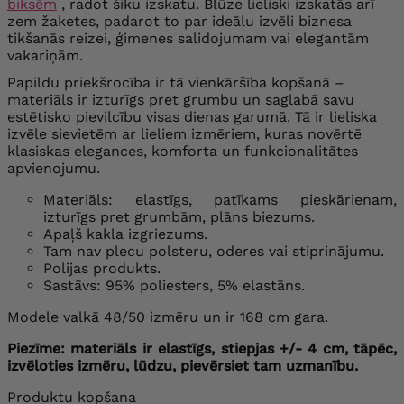
biksēm
, radot šiku izskatu. Blūze lieliski izskatās arī
zem žaketes, padarot to par ideālu izvēli biznesa
tikšanās reizei, ģimenes salidojumam vai elegantām
vakariņām.
Papildu priekšrocība ir tā vienkāršība kopšanā –
materiāls ir izturīgs pret grumbu un saglabā savu
estētisko pievilcību visas dienas garumā. Tā ir lieliska
izvēle sievietēm ar lieliem izmēriem, kuras novērtē
klasiskas elegances, komforta un funkcionalitātes
apvienojumu.
Materiāls: elastīgs, patīkams pieskārienam,
izturīgs pret grumbām, plāns biezums.
Apaļš kakla izgriezums.
Tam nav plecu polsteru, oderes vai stiprinājumu.
Polijas produkts.
Sastāvs: 95% poliesters, 5% elastāns.
Modele valkā 48/50 izmēru un ir 168 cm gara.
Piezīme: materiāls ir elastīgs, stiepjas +/- 4 cm, tāpēc,
izvēloties izmēru, lūdzu, pievērsiet tam uzmanību.
Produktu kopšana