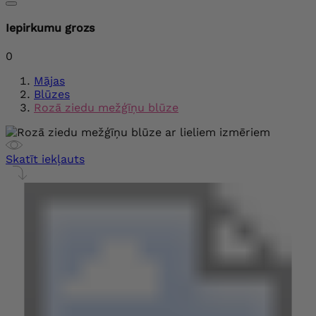
Iepirkumu grozs
0
Mājas
Blūzes
Rozā ziedu mežģīņu blūze
Skatīt iekļauts