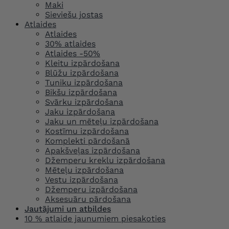
Maki
Sieviešu jostas
Atlaides
Atlaides
30% atlaides
Atlaides -50%
Kleitu izpārdošana
Blūžu izpārdošana
Tuniku izpārdošana
Bikšu izpārdošana
Svārku izpārdošana
Jaku izpārdošana
Jaku un mēteļu izpārdošana
Kostīmu izpārdošana
Komplekti pārdošanā
Apakšveļas izpārdošana
Džemperu kreklu izpārdošana
Mēteļu izpārdošana
Vestu izpārdošana
Džemperu izpārdošana
Aksesuāru pārdošana
Jautājumi un atbildes
10 % atlaide jaunumiem piesakoties