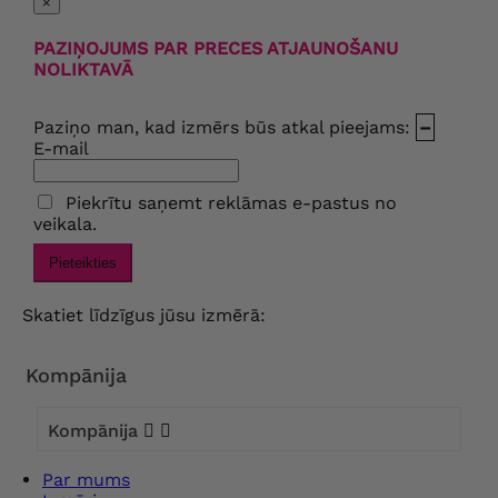
×
PAZIŅOJUMS PAR PRECES ATJAUNOŠANU
NOLIKTAVĀ
Paziņo man, kad izmērs būs atkal pieejams:
–
E-mail
Piekrītu saņemt reklāmas e-pastus no
veikala.
Pieteikties
Skatiet līdzīgus jūsu izmērā:
Kompānija
Kompānija


Par mums