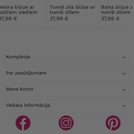
a blūze ar
Tumši zila blūze ar
Balta blūze ar
baltiem ziediem
tumši ziliem
tumši ziliem
ziediem
ziediem
37,99 €
37,99 €
37,99 €
Kompānija

Par pasūtījumiem

Mans Konts

Veikala informācija
