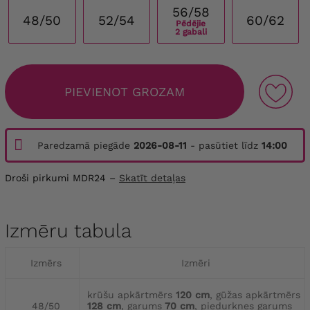
56/58
48/50
52/54
60/62
Pēdējie
2 gabali
PIEVIENOT GROZAM
Paredzamā piegāde
2026-08-11
- pasūtiet līdz
14:00
Droši pirkumi MDR24 –
Skatīt detaļas
Izmēru tabula
Izmērs
Izmēri
krūšu apkārtmērs
120 cm
, gūžas apkārtmērs
48/50
128 cm
, garums
70 cm
, piedurknes garums