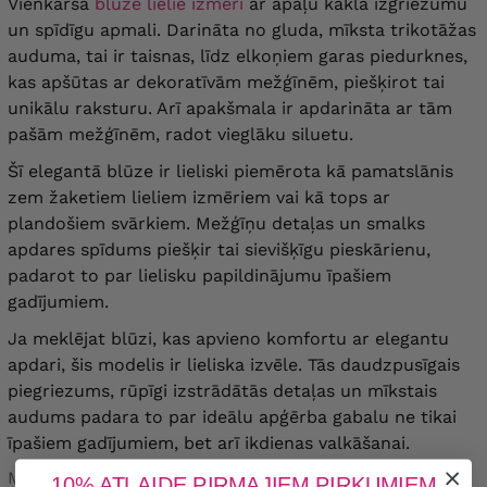
Vienkārša
blūze lielie izmēri
ar apaļu kakla izgriezumu
un spīdīgu apmali. Darināta no gluda, mīksta trikotāžas
auduma, tai ir taisnas, līdz elkoņiem garas piedurknes,
kas apšūtas ar dekoratīvām mežģīnēm, piešķirot tai
unikālu raksturu. Arī apakšmala ir apdarināta ar tām
pašām mežģīnēm, radot vieglāku siluetu.
Šī elegantā blūze ir lieliski piemērota kā pamatslānis
zem žaketiem lieliem izmēriem vai kā tops ar
plandošiem svārkiem. Mežģīņu detaļas un smalks
apdares spīdums piešķir tai sievišķīgu pieskārienu,
padarot to par lielisku papildinājumu īpašiem
gadījumiem.
Ja meklējat blūzi, kas apvieno komfortu ar elegantu
apdari, šis modelis ir lieliska izvēle. Tās daudzpusīgais
piegriezums, rūpīgi izstrādātās detaļas un mīkstais
audums padara to par ideālu apģērba gabalu ne tikai
īpašiem gadījumiem, bet arī ikdienas valkāšanai.
Materiāls: elastīgs, vidēja biezuma.
10% ATLAIDE PIRMAJIEM PIRKUMIEM