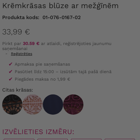
Krēmkrāsas blūze ar mežģīnēm
Produkta kods:
01-076-0167-02
33,99 €
Pirkt par
30.59 €
ar atlaidi, reģistrējoties jaunumu
saņemšanai
-
Reģistrēties
✔
Apmaksa pie saņemšanas
✔
Pasūtiet līdz 15:00 – izsūtām tajā pašā dienā
✔
Piegādes maksa no 1,99 €
Citas krāsas:
IZVĒLIETIES IZMĒRU: