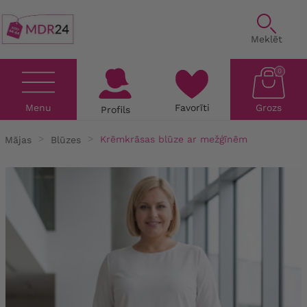
Meklēt
0
Menu
Favorīti
Grozs
Profils
Mājas
Blūzes
Krēmkrāsas blūze ar mežģīnēm