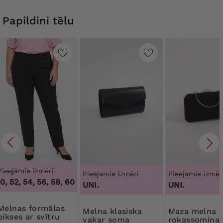
Papildini tēlu
Pieejamie izmēri
Pieejamie izmēri
Pieejamie izmēr
, 52, 54, 56, 58, 60, 62, 64
,
48, 50, 52, 54, 56, 58, 60, 62, 6
UNI.
UNI.
s formālas
Melna klasiska
Maza melna
bikses ar svītru
vakar soma
rokassomiņa 