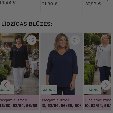
44,99 €
dimanta aizda
21,99 €
37,99 €
LĪDZĪGAS BLŪZES:
JAUNS
JAUNS
JAUNS
Pieejamie izmēri
Pieejamie izmēri
Pieejamie izmēr
48/50, 52/54, 56/58
48/50, 52/54, 56/58, 60/62
48/50, 52/54, 56/5
,
48/50, 52/54,