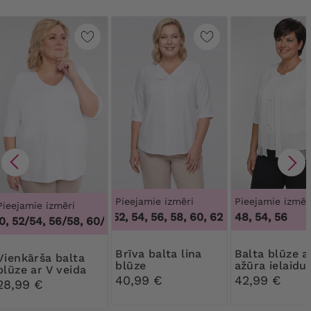
Pieejamie izmēri
Pieejamie izmēr
Pieejamie izmēri
46, 52, 54, 56, 58, 60, 62
,
46, 52, 54, 56, 5
48, 54, 56
, 52/54, 56/58, 60/62
,
48/50, 52/54, 56/58, 60/62
Brīva balta lina
Balta blūze ar
rša balta
blūze
ažūra ielaid
blūze ar V veida
40,99 €
42,99 €
kakla izgriezumu
28,99 €