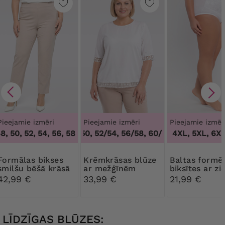
Pieejamie izmēri
Pieejamie izmēri
Pieejamie izmēr
, 50, 52, 54, 56, 58, 60, 62, 64
48/50, 52/54, 56/58, 60/62
,
46, 48, 50, 52, 54, 56, 58, 6
3XL, 4XL, 5XL, 6XL,
,
48/50, 52/54,
s bikses
Krēmkrāsas blūze
Baltas formējošas
smilšu bēšā krāsā
ar mežģīnēm
biksītes ar zi
mežģīnēm
42,99 €
33,99 €
21,99 €
LĪDZĪGAS BLŪZES: