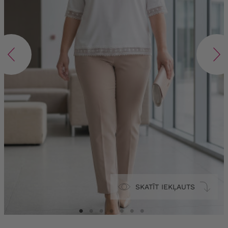
SKATĪT IEKĻAUTS