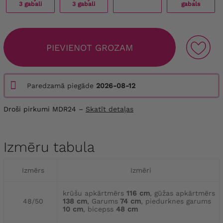
3 gabali
3 gabali
gabals
PIEVIENOT GROZAM
Paredzamā piegāde
2026-08-12
Droši pirkumi MDR24 –
Skatīt detaļas
Izmēru tabula
Izmērs
Izmēri
krūšu apkārtmērs
116 cm
, gūžas apkārtmērs
48/50
138 cm
, Garums
74 cm
, piedurknes garums
10 cm
, bicepss
48 cm