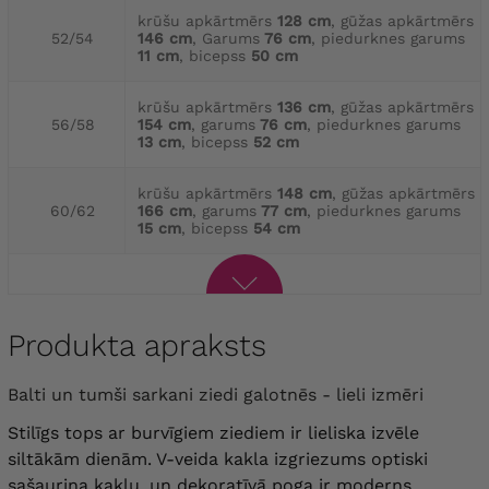
krūšu apkārtmērs
128 cm
, gūžas apkārtmērs
52/54
146 cm
, Garums
76 cm
, piedurknes garums
11 cm
, bicepss
50 cm
krūšu apkārtmērs
136 cm
, gūžas apkārtmērs
56/58
154 cm
, garums
76 cm
, piedurknes garums
13 cm
, bicepss
52 cm
krūšu apkārtmērs
148 cm
, gūžas apkārtmērs
60/62
166 cm
, garums
77 cm
, piedurknes garums
15 cm
, bicepss
54 cm
Produkta apraksts
Balti un tumši sarkani ziedi galotnēs - lieli izmēri
Stilīgs tops ar burvīgiem ziediem ir lieliska izvēle
siltākām dienām. V-veida kakla izgriezums optiski
sašaurina kaklu, un dekoratīvā poga ir moderns