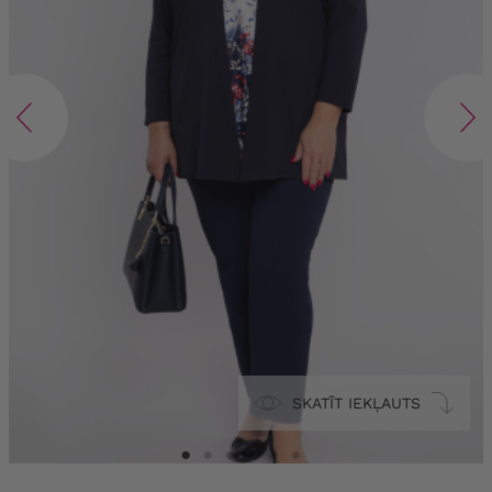
SKATĪT IEKĻAUTS