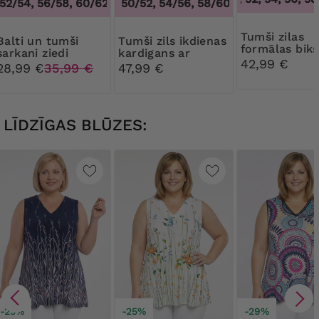
52/54, 56/58, 60/62
46/48, 50/52, 54/56, 58/60, 62/64
,
48/50, 52/54, 56/58, 60/62
,
46/48, 5
Tumši zilas
un tumši
Tumši zils ikdienas
formālas bik
sarkani ziedi
kardigans ar
42,99 €
galotnēs
kabatām
28,99 €
35,99 €
47,99 €
LĪDZĪGAS BLŪZES:
-25%
-25%
-29%