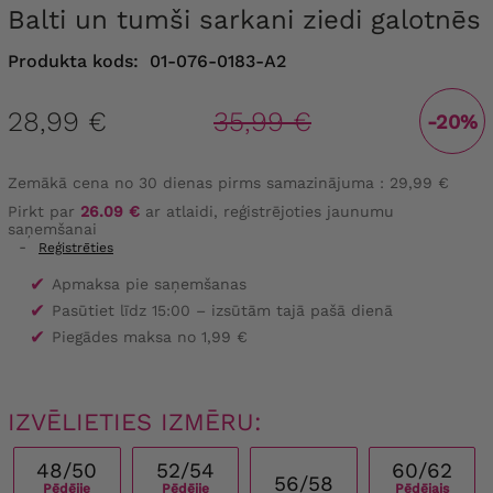
Balti un tumši sarkani ziedi galotnēs
Produkta kods:
01-076-0183-A2
28,99 €
35,99 €
-20%
Zemākā cena no 30 dienas pirms samazinājuma :
29,99 €
Pirkt par
26.09 €
ar atlaidi, reģistrējoties jaunumu
saņemšanai
-
Reģistrēties
✔
Apmaksa pie saņemšanas
✔
Pasūtiet līdz 15:00 – izsūtām tajā pašā dienā
✔
Piegādes maksa no 1,99 €
IZVĒLIETIES IZMĒRU:
48/50
52/54
60/62
56/58
Pēdējie
Pēdējie
Pēdējais