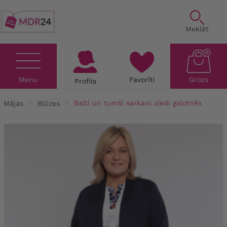
Meklēt
0
Menu
Favorīti
Grozs
Profils
Mājas
Blūzes
Balti un tumši sarkani ziedi galotnēs