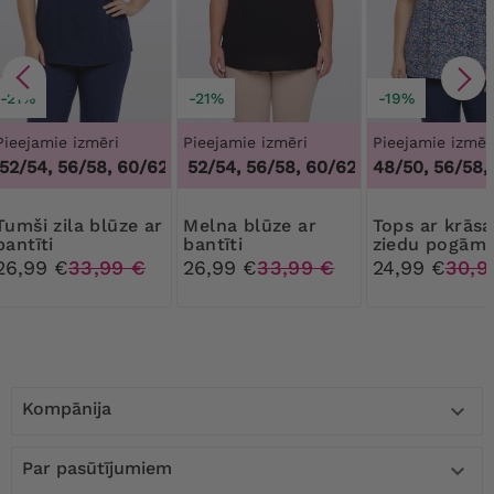
-21%
-21%
-19%
Pieejamie izmēri
Pieejamie izmēri
Pieejamie izmēr
52/54, 56/58, 60/62
48/50, 52/54, 56/58, 60/62
,
48/50, 52/54, 56/58, 60/62
,
48/50, 52/54, 5
48/50, 56/58,
 blūze ar
Melna blūze ar
Tops ar krāsainām
bantīti
bantīti
ziedu pogām
26,99 €
33,99 €
26,99 €
33,99 €
24,99 €
30,9
Kompānija

Par pasūtījumiem
