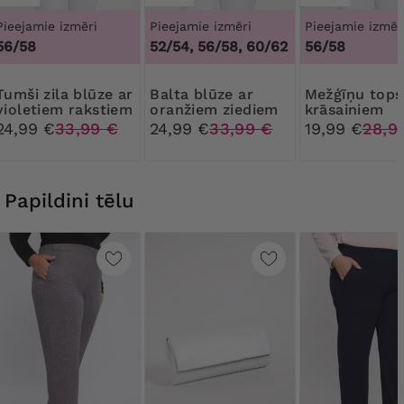
Pieejamie izmēri
Pieejamie izmēri
Pieejamie izmēr
56/58
52/54, 56/58, 60/62
56/58
 blūze ar
Balta blūze ar
Mežģīņu tops ar
violetiem rakstiem
oranžiem ziediem
krāsainiem
rakstiem kak
24,99 €
33,99 €
24,99 €
33,99 €
19,99 €
28,9
izgriezumā
Papildini tēlu