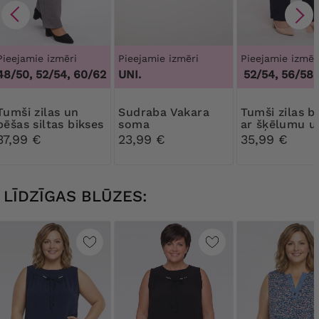
Pieejamie izmēri
Pieejamie izmēri
Pieejamie izmēr
48/50, 52/54, 60/62
UNI.
48/50, 52/54, 56/58, 
ilas un
Sudraba Vakara
Tumši zilas bikses
bēšas siltas bikses
soma
ar šķēlumu u
kājas
37,99 €
23,99 €
35,99 €
LĪDZĪGAS BLŪZES: