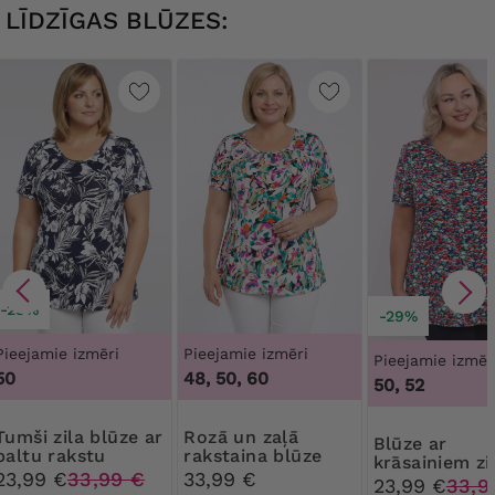
LĪDZĪGAS BLŪZES:
-29%
-29%
Pieejamie izmēri
Pieejamie izmēri
Pieejamie izmēr
50
48, 50, 60
50, 52
 blūze ar
Rozā un zaļā
Blūze ar
baltu rakstu
rakstaina blūze
krāsainiem z
23,99 €
33,99 €
33,99 €
23,99 €
33,9