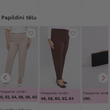
Papildini tēlu
Pieejamie izmēri
Pieejamie izmēri
Pieejamie izmēr
0, 52, 54, 56, 58, 60, 62, 64
,
46, 48, 50, 52, 54, 56, 58, 60, 
46, 58, 60, 62, 64
UNI.