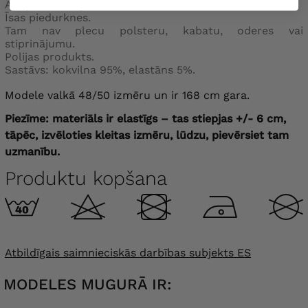
Apaļš kakla izgriezums.
Īsas piedurknes.
Tam nav plecu polsteru, kabatu, oderes vai
stiprinājumu.
Polijas produkts.
Sastāvs: kokvilna 95%, elastāns 5%.
Modele valkā 48/50 izmēru un ir 168 cm gara.
Piezīme: materiāls ir elastīgs – tas stiepjas +/- 6 cm,
tāpēc, izvēloties kleitas izmēru, lūdzu, pievērsiet tam
uzmanību.
Produktu kopšana
Atbildīgais saimnieciskās darbības subjekts ES
MODELES MUGURĀ IR: