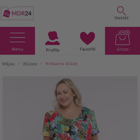
Meklēt
0
Menu
Favorīti
Grozs
Profils
Mājas
Blūzes
Krāsaina blūze