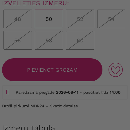
IZVĒLIETIES IZMĒRU:
48
50
52
54
56
58
60
PIEVIENOT GROZAM
Paredzamā piegāde
2026-08-11
- pasūtiet līdz
14:00
Droši pirkumi MDR24 –
Skatīt detaļas
Izmēru tabula