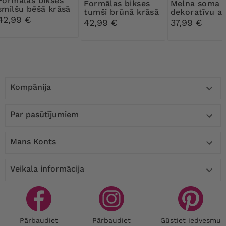
s bikses
Formālas bikses
Melna soma ar
smilšu bēšā krāsā
tumši brūnā krāsā
dekoratīvu ai
42,99 €
42,99 €
37,99 €
Kompānija

Par pasūtījumiem

Mans Konts

Veikala informācija

Pārbaudiet
Pārbaudiet
Gūstiet iedvesmu