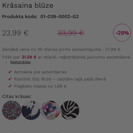
Krāsaina blūze
Produkta kods:
01-039-0002-G2
23,99 €
33,99 €
-29%
Zemākā cena no 30 dienas pirms samazinājuma :
27,99 €
Pirkt par
21.59 €
ar atlaidi, reģistrējoties jaunumu saņemšanai
-
Reģistrēties
✔
Apmaksa pie saņemšanas
✔
Pasūtiet līdz 15:00 – izsūtām tajā pašā dienā
✔
Piegādes maksa no 1,99 €
Citas krāsas: