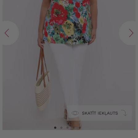
SKATĪT IEKĻAUTS