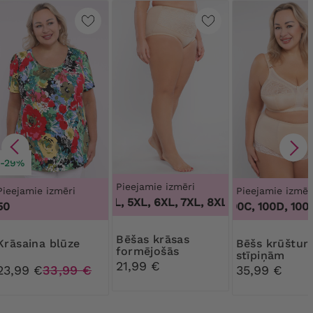
-29%
Pieejamie izmēri
Pieejamie izmēri
Pieejamie izmēr
3XL, 4XL, 5XL, 6XL, 7XL, 8XL, 9XL
,
3XL, 4XL, 
50
100B, 100C, 100D, 100DD,
Bēšas krāsas
Krāsaina blūze
Bēšs krūšturis bez
formējošās
stīpiņām
biksītes ar ziedu
21,99 €
23,99 €
33,99 €
35,99 €
mežģīnēm