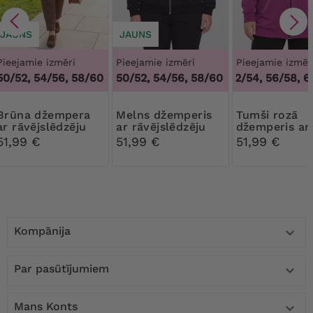
JAUNS
JAUNS
Pieejamie izmēri
Pieejamie izmēri
Pieejamie izmēr
50/52, 54/56, 58/60
50/52, 54/56, 58/60
48/50, 52/54, 56/58, 6
4
džempera
Melns džemperis
Tumši rozā
ar rāvējslēdzēju
ar rāvējslēdzēju
džemperis ar
kapuci ar ka
51,99 €
51,99 €
51,99 €
Kompānija

Par pasūtījumiem

Mans Konts
