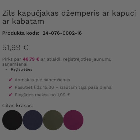
Zils kapučjakas džemperis ar kapuci
ar kabatām
Produkta kods:
24-076-0002-16
51,99 €
Pirkt par
46.79 €
ar atlaidi, reģistrējoties jaunumu
saņemšanai
-
Reģistrēties
✔
Apmaksa pie saņemšanas
✔
Pasūtiet līdz 15:00 – izsūtām tajā pašā dienā
✔
Piegādes maksa no 1,99 €
Citas krāsas: