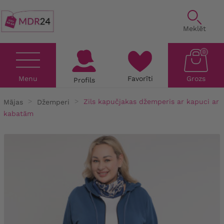
Meklēt
0
Menu
Favorīti
Grozs
Profils
Mājas
Džemperi
Zils kapučjakas džemperis ar kapuci ar
kabatām