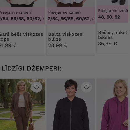
Pieejamie izmēr
Pieejamie izmēri
Pieejamie izmēri
48, 50, 52
4
/54, 56/58, 60/62
48/50, 52/54, 56/58, 60/62
,
48/50, 52/54, 56/58, 60/62
,
48/50, 52/54, 56/
Bēšas, mīkstas
šs viskozes
Balta viskozes
bikses
tops
blūze
35,99 €
21,99 €
28,99 €
LĪDZĪGI DŽEMPERI: