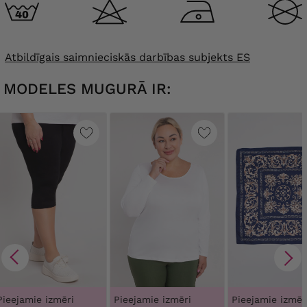
Atbildīgais saimnieciskās darbības subjekts ES
MODELES MUGURĀ IR:
Pieejamie izmēri
Pieejamie izmēri
Pieejamie izmēr