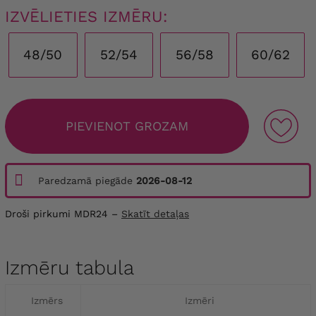
IZVĒLIETIES IZMĒRU:
48/50
52/54
56/58
60/62
PIEVIENOT GROZAM
Paredzamā piegāde
2026-08-12
Droši pirkumi MDR24 –
Skatīt detaļas
Izmēru tabula
Izmērs
Izmēri