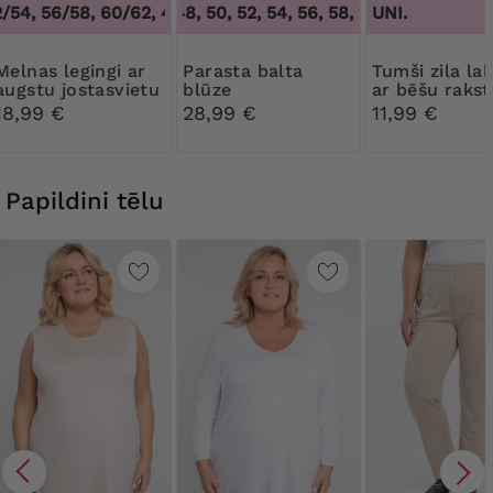
/54, 56/58, 60/62
44, 46, 48, 50, 52, 54, 56, 58, 60, 62, 64
,
48/50, 52/54, 56/58, 60/62
UNI.
,
44, 4
4
s legingi ar
Parasta balta
Tumši zila lakatiņš
augstu jostasvietu
blūze
ar bēšu rakst
un līdz ceļiem
18,99 €
28,99 €
11,99 €
Papildini tēlu