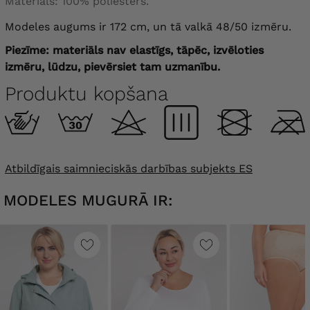
Materiāls: 100% poliesters.
Modeles augums ir 172 cm, un tā valkā 48/50 izmēru.
Piezīme: materiāls nav elastīgs, tāpēc, izvēloties
izmēru, lūdzu, pievērsiet tam uzmanību.
Produktu kopšana
Atbildīgais saimnieciskās darbības subjekts ES
MODELES MUGURĀ IR: