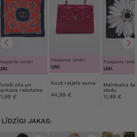
Pieejamie izmēri
Pieejamie izmēri
Pieejamie izmēr
UNI.
UNI.
UNI.
Rozā reljefa soma
zila un
Melnbalta šalle ar
sarkana rakstaina
ziedu
44,99 €
lakatiņš
11,99 €
11,99 €
LĪDZĪGI JAKAS: