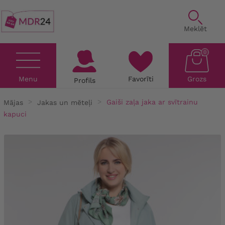
Meklēt
0
Menu
Favorīti
Grozs
Profils
Mājas
Jakas un mēteļi
Gaiši zaļa jaka ar svītrainu
kapuci