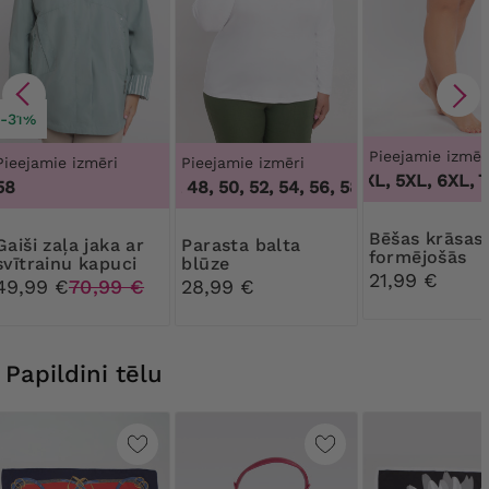
-31%
Pieejamie izmēr
Pieejamie izmēri
Pieejamie izmēri
3XL, 4XL, 5XL, 6XL, 7
58
44, 46, 48, 50, 52, 54, 56, 58, 60, 62, 64
,
44, 
Bēšas krāsas
aļa jaka ar
Parasta balta
formējošās
svītrainu kapuci
blūze
biksītes ar zi
21,99 €
49,99 €
70,99 €
28,99 €
mežģīnēm
Papildini tēlu