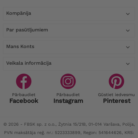
Kompānija

Par pasūtījumiem

Mans Konts

Veikala informācija

Pārbaudiet
Pārbaudiet
Gūstiet iedvesmu
Facebook
Instagram
Pinterest
© 2026 - FBSK sp. z o.o., Żytnia 15/21B, 01-014 Varšava, Polija,
PVN maksātāja reģ. nr.: 5223333899, Regon: 541644626, KRS: