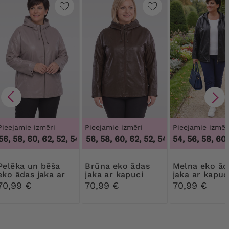
Pieejamie izmēri
Pieejamie izmēri
Pieejamie izmēr
56, 58, 60, 62
,
52, 54, 56, 58, 60, 62
52, 54, 56, 58, 60, 62
,
52, 54, 56, 58, 60, 62
54, 56, 58, 60,
 un bēša
Brūna eko ādas
Melna eko ādas
eko ādas jaka ar
jaka ar kapuci
jaka ar kapuc
kapuci
70,99 €
70,99 €
70,99 €