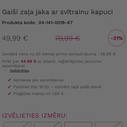
Gaiši zaļa jaka ar svītrainu kapuci
Produkta kods:
04-141-0018-67
49,99 €
70,99 €
-31%
Zemākā cena no 30 dienas pirms samazinājuma :
58,99 €
Pirkt par
44.99 €
ar atlaidi, reģistrējoties jaunumu
saņemšanai
-
Reģistrēties
✔
Apmaksa pie saņemšanas
✔
Pasūtiet līdz 15:00 – izsūtām tajā pašā dienā
✔
Piegādes maksa no 1,99 €
IZVĒLIETIES IZMĒRU: