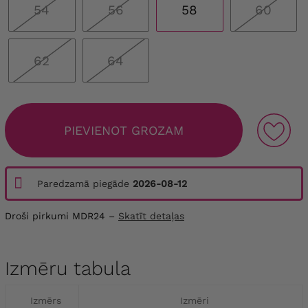
54
56
58
60
62
64
PIEVIENOT GROZAM
Paredzamā piegāde
2026-08-12
Droši pirkumi MDR24 –
Skatīt detaļas
Izmēru tabula
Izmērs
Izmēri