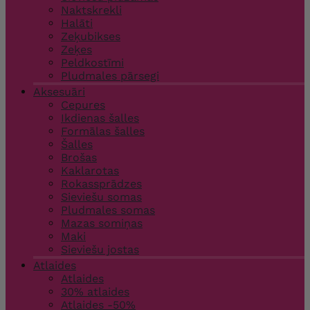
Naktskrekli
Halāti
Zeķubikses
Zeķes
Peldkostīmi
Pludmales pārsegi
Aksesuāri
Cepures
Ikdienas šalles
Formālas šalles
Šalles
Brošas
Kaklarotas
Rokassprādzes
Sieviešu somas
Pludmales somas
Mazas somiņas
Maki
Sieviešu jostas
Atlaides
Atlaides
30% atlaides
Atlaides -50%