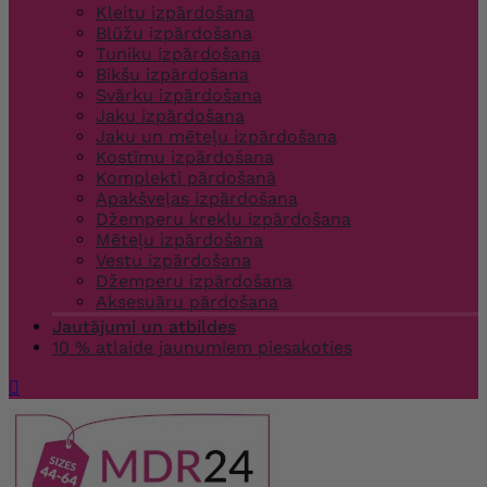
Kleitu izpārdošana
Blūžu izpārdošana
Tuniku izpārdošana
Bikšu izpārdošana
Svārku izpārdošana
Jaku izpārdošana
Jaku un mēteļu izpārdošana
Kostīmu izpārdošana
Komplekti pārdošanā
Apakšveļas izpārdošana
Džemperu kreklu izpārdošana
Mēteļu izpārdošana
Vestu izpārdošana
Džemperu izpārdošana
Aksesuāru pārdošana
Jautājumi un atbildes
10 % atlaide jaunumiem piesakoties
