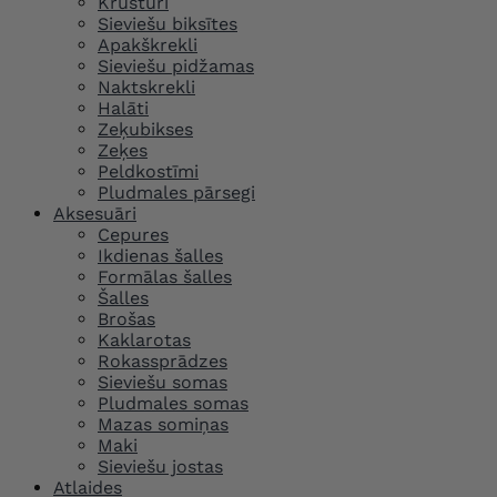
Krūšturi
Sieviešu biksītes
Apakškrekli
Sieviešu pidžamas
Naktskrekli
Halāti
Zeķubikses
Zeķes
Peldkostīmi
Pludmales pārsegi
Aksesuāri
Cepures
Ikdienas šalles
Formālas šalles
Šalles
Brošas
Kaklarotas
Rokassprādzes
Sieviešu somas
Pludmales somas
Mazas somiņas
Maki
Sieviešu jostas
Atlaides