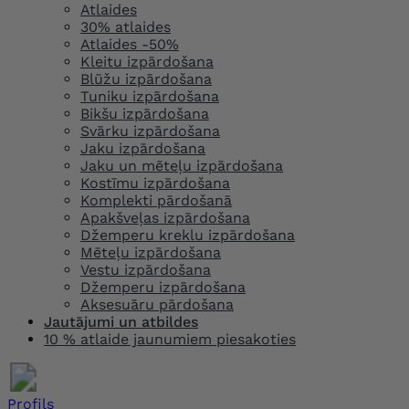
Atlaides
30% atlaides
Atlaides -50%
Kleitu izpārdošana
Blūžu izpārdošana
Tuniku izpārdošana
Bikšu izpārdošana
Svārku izpārdošana
Jaku izpārdošana
Jaku un mēteļu izpārdošana
Kostīmu izpārdošana
Komplekti pārdošanā
Apakšveļas izpārdošana
Džemperu kreklu izpārdošana
Mēteļu izpārdošana
Vestu izpārdošana
Džemperu izpārdošana
Aksesuāru pārdošana
Jautājumi un atbildes
10 % atlaide jaunumiem piesakoties
Profils