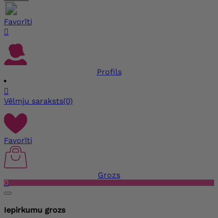
Favorīti

Profils

Vēlmju saraksts
(0)
Favorīti
Grozs
0
Iepirkumu grozs