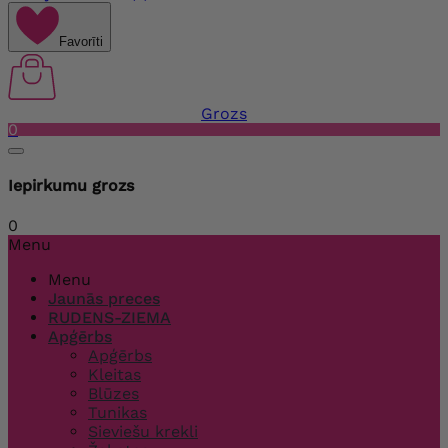
Favorīti
Grozs
0
Iepirkumu grozs
0
Menu
Menu
Jaunās preces
RUDENS-ZIEMA
Apģērbs
Apģērbs
Kleitas
Blūzes
Tunikas
Sieviešu krekli