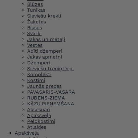
Blūzes
Tunikas
Sieviešu krekli
Žaketes
Bikses
Svārki
Jakas un mēteļi
Vestes
Adīti džemperi
Jakas apmetņi
Džemperi
Sieviešu treniņtērpi
Komplekti
Kostīmi
Jaunās preces
PAVASARIS-VASARA
RUDENS-ZIEMA
KĀZU PIEŅEMŠANA
Aksesuāri
Apakšveļa
Peldkostīmi
Atlaides
Apakšveļa