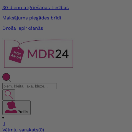
30 dienu atgriešanas tiesības
Maksājums piegādes brīdī
Droša iepirkšanās
Profils

Vēlmju saraksts
(0)