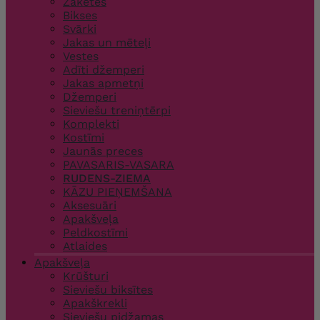
Žaketes
Bikses
Svārki
Jakas un mēteļi
Vestes
Adīti džemperi
Jakas apmetņi
Džemperi
Sieviešu treniņtērpi
Komplekti
Kostīmi
Jaunās preces
PAVASARIS-VASARA
RUDENS-ZIEMA
KĀZU PIEŅEMŠANA
Aksesuāri
Apakšveļa
Peldkostīmi
Atlaides
Apakšveļa
Krūšturi
Sieviešu biksītes
Apakškrekli
Sieviešu pidžamas