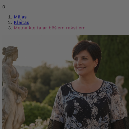
0
Mājas
Kleitas
Melna kleita ar bēšiem rakstiem