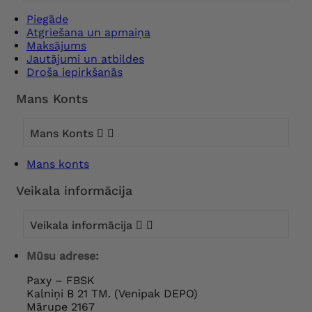
Piegāde
Atgriešana un apmaiņa
Maksājums
Jautājumi un atbildes
Droša iepirkšanās
Mans Konts
Mans Konts


Mans konts
Veikala informācija
Veikala informācija


Mūsu adrese:
Paxy – FBSK
Kalniņi B 21 TM. (Venipak DEPO)
Mārupe 2167