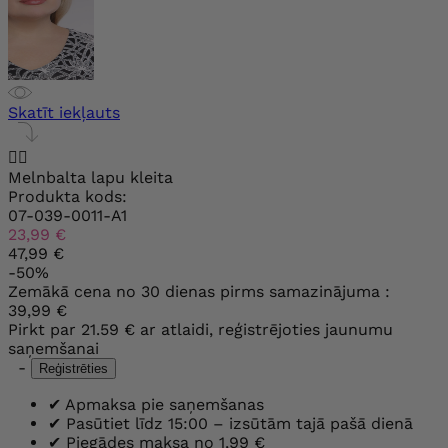
Skatīt iekļauts


Melnbalta lapu kleita
Produkta kods:
07-039-0011-A1
23,99 €
47,99 €
-50%
Zemākā cena no 30 dienas pirms samazinājuma :
39,99 €
Pirkt par
21.59 €
ar atlaidi, reģistrējoties jaunumu
saņemšanai
-
Reģistrēties
✔
Apmaksa pie saņemšanas
✔
Pasūtiet līdz 15:00 – izsūtām tajā pašā dienā
✔
Piegādes maksa no 1,99 €