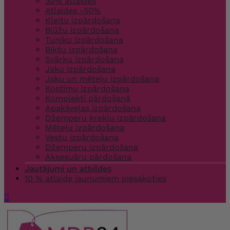
30% atlaides
Atlaides -50%
Kleitu izpārdošana
Blūžu izpārdošana
Tuniku izpārdošana
Bikšu izpārdošana
Svārku izpārdošana
Jaku izpārdošana
Jaku un mēteļu izpārdošana
Kostīmu izpārdošana
Komplekti pārdošanā
Apakšveļas izpārdošana
Džemperu kreklu izpārdošana
Mēteļu izpārdošana
Vestu izpārdošana
Džemperu izpārdošana
Aksesuāru pārdošana
Jautājumi un atbildes
10 % atlaide jaunumiem piesakoties
