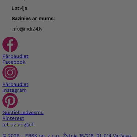
Latvija
Sazinies ar mums:
info@mdr24.lv
Pārbaudiet
Facebook
Pārbaudiet
Instagram
Gūstiet iedvesmu
Pinterest
Iet uz augšu

© 2026 - FBSK sp. z o.o., Żytnia 15/21B, 01-014 Varšava,