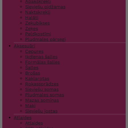
Apakškrekli
Sieviešu pidžamas
Naktskrekli
Halāti
Zeķubikses
Zeķes
Peldkostīmi
Pludmales pārsegi
Aksesuāri
Cepures
Ikdienas šalles
Formālas šalles
Šalles
Brošas
Kaklarotas
Rokassprādzes
Sieviešu somas
Pludmales somas
Mazas somiņas
Maki
Sieviešu jostas
Atlaides
Atlaides