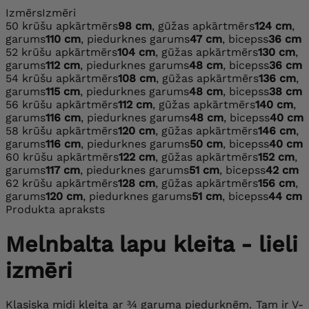
Izmērs
Izmēri
50
krūšu apkārtmērs
98 cm
, gūžas apkārtmērs
124 cm
,
garums
110 cm
, piedurknes garums
47 cm
, bicepss
36 cm
52
krūšu apkārtmērs
104 cm
, gūžas apkārtmērs
130 cm
,
garums
112 cm
, piedurknes garums
48 cm
, bicepss
36 cm
54
krūšu apkārtmērs
108 cm
, gūžas apkārtmērs
136 cm
,
garums
115 cm
, piedurknes garums
48 cm
, bicepss
38 cm
56
krūšu apkārtmērs
112 cm
, gūžas apkārtmērs
140 cm
,
garums
116 cm
, piedurknes garums
48 cm
, bicepss
40 cm
58
krūšu apkārtmērs
120 cm
, gūžas apkārtmērs
146 cm
,
garums
116 cm
, piedurknes garums
50 cm
, bicepss
40 cm
60
krūšu apkārtmērs
122 cm
, gūžas apkārtmērs
152 cm
,
garums
117 cm
, piedurknes garums
51 cm
, bicepss
42 cm
62
krūšu apkārtmērs
128 cm
, gūžas apkārtmērs
156 cm
,
garums
120 cm
, piedurknes garums
51 cm
, bicepss
44 cm
Produkta apraksts
Melnbalta lapu kleita - lieli
izmēri
Klasiska midi kleita ar ¾ garuma piedurknēm. Tam ir V-