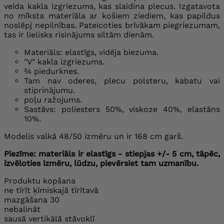
veida kakla izgriezums, kas slaidina plecus. Izgatavota
no mīksta materiāla ar košiem ziediem, kas papildus
noslēpj nepilnības. Pateicoties brīvākam piegriezumam,
tas ir lielisks risinājums siltām dienām.
Materiāls: elastīgs, vidēja biezuma.
"V" kakla izgriezums.
¾ piedurknes.
Tam nav oderes, plecu polsteru, kabatu vai
stiprinājumu.
poļu ražojums.
Sastāvs: poliesters 50%, viskoze 40%, elastāns
10%.
Modelis valkā 48/50 izmēru un ir 168 cm garš.
Piezīme: materiāls ir elastīgs - stiepjas +/- 5 cm, tāpēc,
izvēloties izmēru, lūdzu, pievērsiet tam uzmanību.
Produktu kopšana
ne tīrīt ķīmiskajā tīrītavā
mazgāšana 30
nebalināt
sausā vertikālā stāvoklī