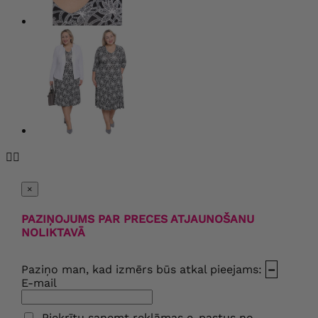


×
PAZIŅOJUMS PAR PRECES ATJAUNOŠANU
NOLIKTAVĀ
Paziņo man, kad izmērs būs atkal pieejams:
–
E-mail
Piekrītu saņemt reklāmas e-pastus no