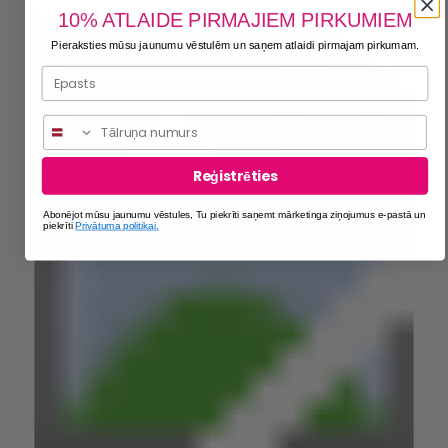
10% ATLAIDE PIRMAJIEM PIRKUMIEM
Pieraksties mūsu jaunumu vēstulēm un saņem atlaidi pirmajam pirkumam.
Phone
Reģistrēties
Abonējot mūsu jaunumu vēstules, Tu piekrīti saņemt mārketinga ziņojumus e-pastā un
piekrīti
Privātuma politikai.