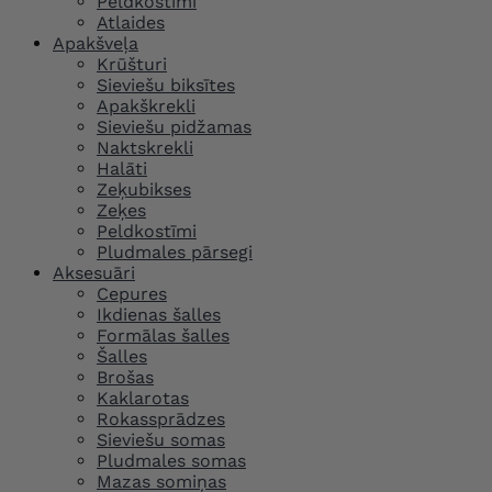
Peldkostīmi
Atlaides
Apakšveļa
Krūšturi
Sieviešu biksītes
Apakškrekli
Sieviešu pidžamas
Naktskrekli
Halāti
Zeķubikses
Zeķes
Peldkostīmi
Pludmales pārsegi
Aksesuāri
Cepures
Ikdienas šalles
Formālas šalles
Šalles
Brošas
Kaklarotas
Rokassprādzes
Sieviešu somas
Pludmales somas
Mazas somiņas