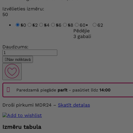
Izvēlieties izmēru:
50
50
52
54
56
58
60
62
Pēdējie
3 gabali
Daudzums:

Nav noliktavā
Paredzamā piegāde
parīt
- pasūtiet līdz
14:00
Droši pirkumi MDR24 –
Skatīt detaļas
Izmēru tabula