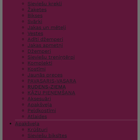
Sieviešu krekli
Žaketes
Bikses
Svārki
Jakas un mēteļi
Vestes
Adīti džemperi
Jakas apmetņi
Džemperi
Sieviešu treniņtērpi
Komplekti
Kostīmi
Jaunās preces
PAVASARIS-VASARA
RUDENS-ZIEMA
KĀZU PIEŅEMŠANA
Aksesuāri
Apakšveļa
Peldkostīmi
Atlaides
Apakšveļa
Krūšturi
Sieviešu biksītes