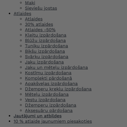
Maki
Sieviešu jostas
Atlaides
Atlaides
30% atlaides
Atlaides -50%
Kleitu izpārdošana
Blūžu izpārdošana
Tuniku izpārdošana
Bikšu izpārdošana
Svārku izpārdošana
Jaku izpārdošana
Jaku un mēteļu izpārdošana
Kostīmu izpārdošana
Komplekti pārdošanā
Apakšveļas izpārdošana
Džemperu kreklu izpārdošana
Mēteļu izpārdošana
Vestu izpārdošana
Džemperu izpārdošana
Aksesuāru pārdošana
Jautājumi un atbildes
10 % atlaide jaunumiem piesakoties