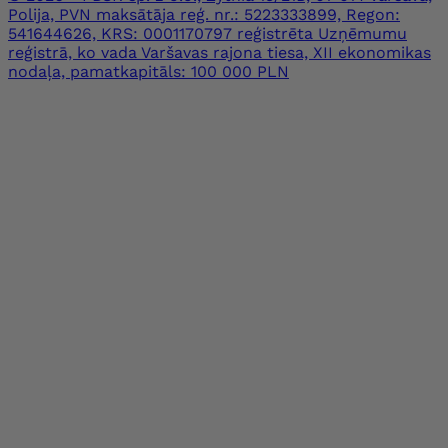
Polija, PVN maksātāja reģ. nr.: 5223333899, Regon:
541644626, KRS: 0001170797 reģistrēta Uzņēmumu
reģistrā, ko vada Varšavas rajona tiesa, XII ekonomikas
nodaļa, pamatkapitāls: 100 000 PLN