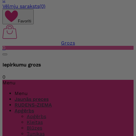

Vēlmju saraksts
(0)
Favorīti
Grozs
0
Iepirkumu grozs
0
Menu
Menu
Jaunās preces
RUDENS-ZIEMA
Apģērbs
Apģērbs
Kleitas
Blūzes
Tunikas