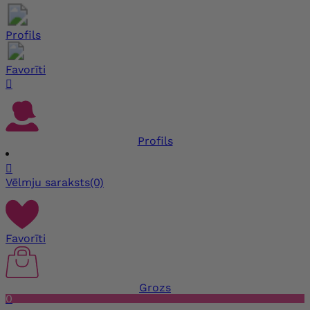
Profils
Favorīti

Profils

Vēlmju saraksts
(0)
Favorīti
Grozs
0