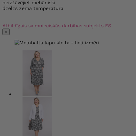
neizžāvējiet mehāniski
dzelzs zemā temperatūrā
Atbildīgais saimnieciskās darbības subjekts ES
×