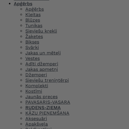
Apģērbs
Apģērbs
Kleitas
Blūzes
Tunikas
Sieviešu krekli
Žaketes
Bikses
Svārki
Jakas un mēteļi
Vestes
Adīti džemperi
Jakas apmetņi
Džemperi
Sieviešu treniņtērpi
Komplekti
Kostīmi
Jaunās preces
PAVASARIS-VASARA
RUDENS-ZIEMA
KĀZU PIEŅEMŠANA
Aksesuāri
Apakšveļa