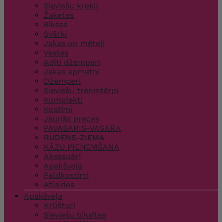
Sieviešu krekli
Žaketes
Bikses
Svārki
Jakas un mēteļi
Vestes
Adīti džemperi
Jakas apmetņi
Džemperi
Sieviešu treniņtērpi
Komplekti
Kostīmi
Jaunās preces
PAVASARIS-VASARA
RUDENS-ZIEMA
KĀZU PIEŅEMŠANA
Aksesuāri
Apakšveļa
Peldkostīmi
Atlaides
Apakšveļa
Krūšturi
Sieviešu biksītes