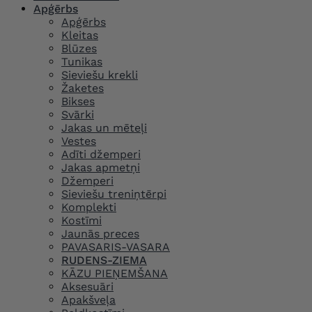
Apģērbs
Apģērbs
Kleitas
Blūzes
Tunikas
Sieviešu krekli
Žaketes
Bikses
Svārki
Jakas un mēteļi
Vestes
Adīti džemperi
Jakas apmetņi
Džemperi
Sieviešu treniņtērpi
Komplekti
Kostīmi
Jaunās preces
PAVASARIS-VASARA
RUDENS-ZIEMA
KĀZU PIEŅEMŠANA
Aksesuāri
Apakšveļa