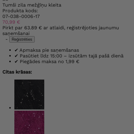
Tumši zila mežģīņu kleita
Produkta kods:
07-038-0006-17
70,99 €
Pirkt par
63.89 €
ar atlaidi, reģistrējoties jaunumu
saņemšanai
-
Reģistrēties
✔
Apmaksa pie saņemšanas
✔
Pasūtiet līdz 15:00 – izsūtām tajā pašā dienā
✔
Piegādes maksa no 1,99 €
Citas krāsas: