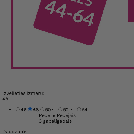
Izvēlieties izmēru:
48
46
48
50
52
54
Pēdējie
Pēdējais
3 gabali
gabals
Daudzums: