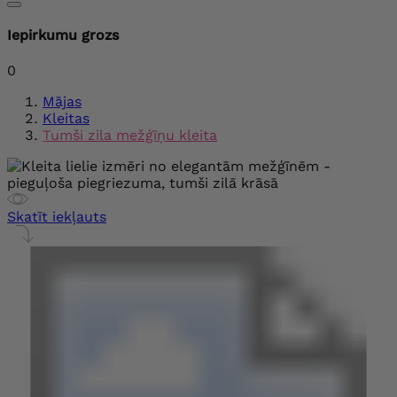
Iepirkumu grozs
0
Mājas
Kleitas
Tumši zila mežģīņu kleita
Skatīt iekļauts