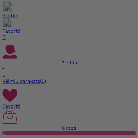
Profils
Favorīti

Profils

Vēlmju saraksts
(0)
Favorīti
Grozs
0