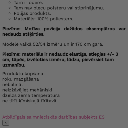
Tam ir odere.
Tam nav plecu polsteru vai stiprinājumu.
Polijas produkts.
Materiāls: 100% poliesters.
Piezīme: Motīva pozīcija dažādos eksemplāros var
nedaudz atšķirties.
Modele valkā 52/54 izmēru un ir 170 cm gara.
Piezīme: materiāls ir nedaudz elastīgs, stiepjas +/- 3
cm, tāpēc, izvēloties izmēru, lūdzu, pievērsiet tam
uzmanību.
Produktu kopšana
roku mazgāšana
nebalināt
neizžāvējiet mehāniski
dzelzs zemā temperatūrā
ne tīrīt ķīmiskajā tīrītavā
Atbildīgais saimnieciskās darbības subjekts ES
×