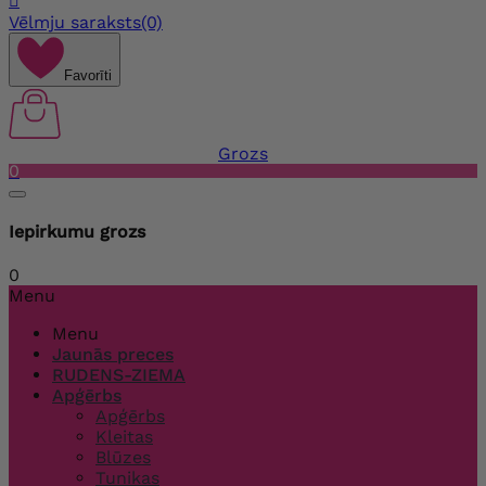

Vēlmju saraksts
(0)
Favorīti
Grozs
0
Iepirkumu grozs
0
Menu
Menu
Jaunās preces
RUDENS-ZIEMA
Apģērbs
Apģērbs
Kleitas
Blūzes
Tunikas