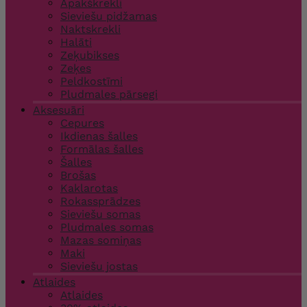
Apakškrekli
Sieviešu pidžamas
Naktskrekli
Halāti
Zeķubikses
Zeķes
Peldkostīmi
Pludmales pārsegi
Aksesuāri
Cepures
Ikdienas šalles
Formālas šalles
Šalles
Brošas
Kaklarotas
Rokassprādzes
Sieviešu somas
Pludmales somas
Mazas somiņas
Maki
Sieviešu jostas
Atlaides
Atlaides