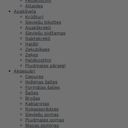
Peldkostīmi
Atlaides
Apakšveļa
Krūšturi
Sieviešu biksītes
Apakškrekli
Sieviešu pidžamas
Naktskrekli
Halāti
Zeķubikses
Zeķes
Peldkostīmi
Pludmales pārsegi
Aksesuāri
Cepures
Ikdienas šalles
Formālas šalles
Šalles
Brošas
Kaklarotas
Rokassprādzes
Sieviešu somas
Pludmales somas
Mazas somiņas