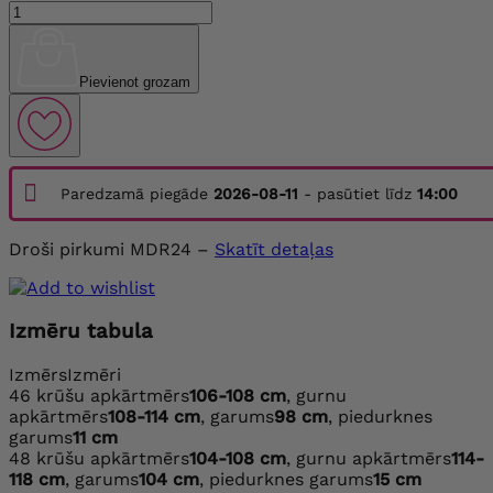
Pievienot grozam
Paredzamā piegāde
2026-08-11
- pasūtiet līdz
14:00
Droši pirkumi MDR24 –
Skatīt detaļas
Izmēru tabula
Izmērs
Izmēri
46
krūšu apkārtmērs
106-108 cm
, gurnu
apkārtmērs
108-114 cm
, garums
98 cm
, piedurknes
garums
11 cm
48
krūšu apkārtmērs
104-108 cm
, gurnu apkārtmērs
114-
118 cm
, garums
104 cm
, piedurknes garums
15 cm