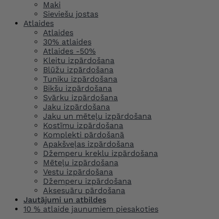
Maki
Sieviešu jostas
Atlaides
Atlaides
30% atlaides
Atlaides -50%
Kleitu izpārdošana
Blūžu izpārdošana
Tuniku izpārdošana
Bikšu izpārdošana
Svārku izpārdošana
Jaku izpārdošana
Jaku un mēteļu izpārdošana
Kostīmu izpārdošana
Komplekti pārdošanā
Apakšveļas izpārdošana
Džemperu kreklu izpārdošana
Mēteļu izpārdošana
Vestu izpārdošana
Džemperu izpārdošana
Aksesuāru pārdošana
Jautājumi un atbildes
10 % atlaide jaunumiem piesakoties