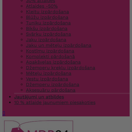
30% atlaides
Atlaides -50%
Kleitu izpārdošana
Blūžu izpārdošana
Tuniku izpārdošana
Bikšu izpārdošana
Svārku izpārdošana
Jaku izpārdošana
Jaku un mēteļu izpārdošana
Kostīmu izpārdošana
Komplekti pārdošanā
Apakšveļas izpārdošana
Džemperu kreklu izpārdošana
Mēteļu izpārdošana
Vestu izpārdošana
Džemperu izpārdošana
Aksesuāru pārdošana
Jautājumi un atbildes
10 % atlaide jaunumiem piesakoties
