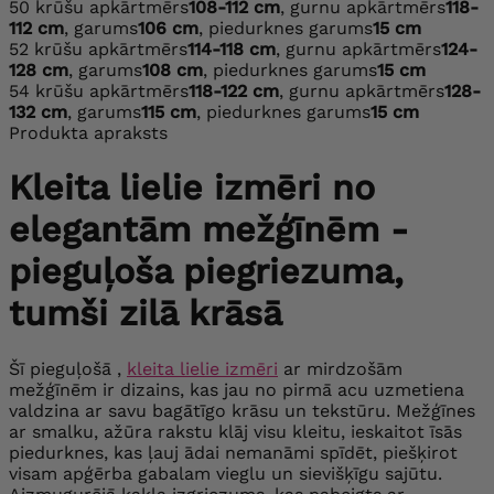
50
krūšu apkārtmērs
108-112 cm
, gurnu apkārtmērs
118-
112 cm
, garums
106 cm
, piedurknes garums
15 cm
52
krūšu apkārtmērs
114-118 cm
, gurnu apkārtmērs
124-
128 cm
, garums
108 cm
, piedurknes garums
15 cm
54
krūšu apkārtmērs
118-122 cm
, gurnu apkārtmērs
128-
132 cm
, garums
115 cm
, piedurknes garums
15 cm
Produkta apraksts
Kleita lielie izmēri no
elegantām mežģīnēm -
pieguļoša piegriezuma,
tumši zilā krāsā
Šī pieguļošā ,
kleita lielie izmēri
ar mirdzošām
mežģīnēm ir dizains, kas jau no pirmā acu uzmetiena
valdzina ar savu bagātīgo krāsu un tekstūru. Mežģīnes
ar smalku, ažūra rakstu klāj visu kleitu, ieskaitot īsās
piedurknes, kas ļauj ādai nemanāmi spīdēt, piešķirot
visam apģērba gabalam vieglu un sievišķīgu sajūtu.