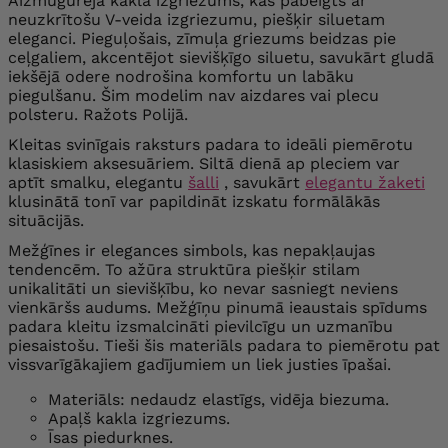
Aizmugurējā kakla izgriezums, kas pabeigts ar
neuzkrītošu V-veida izgriezumu, piešķir siluetam
eleganci. Pieguļošais, zīmuļa griezums beidzas pie
ceļgaliem, akcentējot sievišķīgo siluetu, savukārt gludā
iekšējā odere nodrošina komfortu un labāku
piegulšanu. Šim modelim nav aizdares vai plecu
polsteru. Ražots Polijā.
Kleitas svinīgais raksturs padara to ideāli piemērotu
klasiskiem aksesuāriem. Siltā dienā ap pleciem var
aptīt smalku, elegantu
šalli
, savukārt
elegantu žaketi
klusinātā tonī var papildināt izskatu formālākās
situācijās.
Mežģīnes ir elegances simbols, kas nepakļaujas
tendencēm. To ažūra struktūra piešķir stilam
unikalitāti un sievišķību, ko nevar sasniegt neviens
vienkāršs audums. Mežģīņu pinumā ieaustais spīdums
padara kleitu izsmalcināti pievilcīgu un uzmanību
piesaistošu. Tieši šis materiāls padara to piemērotu pat
vissvarīgākajiem gadījumiem un liek justies īpašai.
Materiāls: nedaudz elastīgs, vidēja biezuma.
Apaļš kakla izgriezums.
Īsas piedurknes.