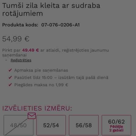
Tumši zila kleita ar sudraba
rotājumiem
Produkta kods:
07-076-0206-A1
54,99 €
Pirkt par
49.49 €
ar atlaidi, reģistrējoties jaunumu
saņemšanai
-
Reģistrēties
✔
Apmaksa pie saņemšanas
✔
Pasūtiet līdz 15:00 – izsūtām tajā pašā dienā
✔
Piegādes maksa no 1,99 €
IZVĒLIETIES IZMĒRU:
60/62
48/50
52/54
56/58
Pēdējie
2 gabali