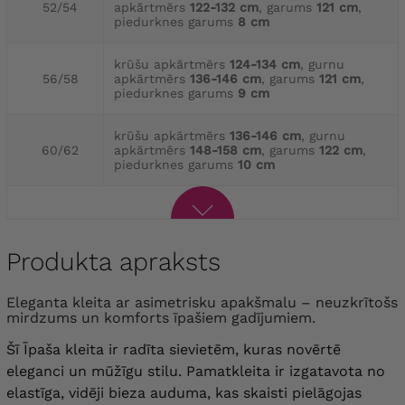
52/54
apkārtmērs
122-132 cm
, garums
121 cm
,
piedurknes garums
8 cm
krūšu apkārtmērs
124-134 cm
, gurnu
56/58
apkārtmērs
136-146 cm
, garums
121 cm
,
piedurknes garums
9 cm
krūšu apkārtmērs
136-146 cm
, gurnu
60/62
apkārtmērs
148-158 cm
, garums
122 cm
,
piedurknes garums
10 cm
Produkta apraksts
Eleganta kleita ar asimetrisku apakšmalu – neuzkrītošs
mirdzums un komforts īpašiem gadījumiem.
Šī Īpaša kleita ir radīta sievietēm, kuras novērtē
eleganci un mūžīgu stilu. Pamatkleita ir izgatavota no
elastīga, vidēji bieza auduma, kas skaisti pielāgojas