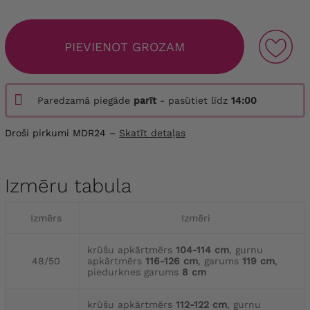
PIEVIENOT GROZAM
Paredzamā piegāde
parīt
- pasūtiet līdz
14:00
Droši pirkumi MDR24 –
Skatīt detaļas
Izmēru tabula
Izmērs
Izmēri
krūšu apkārtmērs
104-114 cm
, gurnu
48/50
apkārtmērs
116-126 cm
, garums
119 cm
,
piedurknes garums
8 cm
krūšu apkārtmērs
112-122 cm
, gurnu