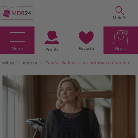
Meklēt
0
Menu
Favorīti
Grozs
Profils
Mājas
Kleitas
Tumši zila kleita ar sudraba rotājumiem