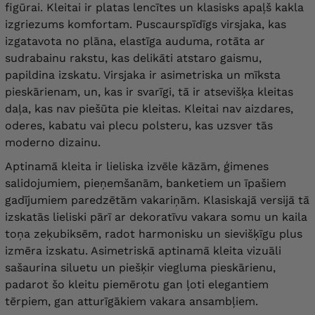
figūrai. Kleitai ir platas lencītes un klasisks apaļš kakla
izgriezums komfortam. Puscaurspīdīgs virsjaka, kas
izgatavota no plāna, elastīga auduma, rotāta ar
sudrabainu rakstu, kas delikāti atstaro gaismu,
papildina izskatu. Virsjaka ir asimetriska un mīksta
pieskārienam, un, kas ir svarīgi, tā ir atsevišķa kleitas
daļa, kas nav piešūta pie kleitas. Kleitai nav aizdares,
oderes, kabatu vai plecu polsteru, kas uzsver tās
moderno dizainu.
Aptinamā kleita ir lieliska izvēle kāzām, ģimenes
salidojumiem, pieņemšanām, banketiem un īpašiem
gadījumiem paredzētām vakariņām. Klasiskajā versijā tā
izskatās lieliski pārī ar dekoratīvu vakara somu un kaila
toņa zeķubiksēm, radot harmonisku un sievišķīgu plus
izmēra izskatu. Asimetriskā aptinamā kleita vizuāli
sašaurina siluetu un piešķir viegluma pieskārienu,
padarot šo kleitu piemērotu gan ļoti elegantiem
tērpiem, gan atturīgākiem vakara ansambļiem.