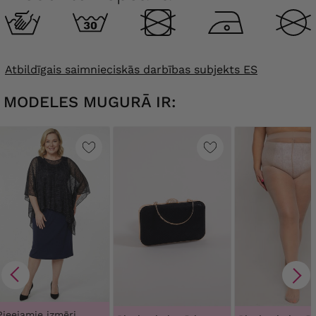
Atbildīgais saimnieciskās darbības subjekts ES
MODELES MUGURĀ IR:
Pieejamie izmēri