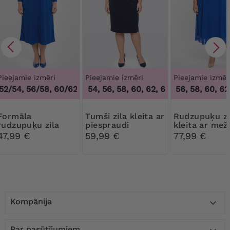
Pieejamie izmēri
Pieejamie izmēri
Pieejamie izmēr
2/54, 56/58, 60/62
48, 50, 54, 56, 58, 60, 62, 64
,
48/50, 52/54, 56/58, 60/62
50, 54, 56, 58, 60, 62,
,
48, 50, 54, 56,
māla
Tumši zila kleita ar
Rudzupuķu zila
rudzupuķu zila
piespraudi
kleita ar me
kleita ar
47,99 €
59,99 €
77,99 €
piespraudi
Kompānija

Par pasūtījumiem