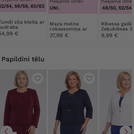
Pieejamie izmēri
Pieejamie izmēr
52/54, 56/58, 60/62
UNI.
44/46, 48/50, 52/54, 
 kleita ar
Maza melna
Ribessa gaiši bēšas
sudraba
rokassomiņa ar
Zeķubikses 3
rotājumiem
54,99 €
dimanta aizdari
DEN
37,99 €
9,99 €
Papildini tēlu