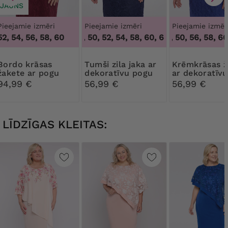
JAUNS
Pieejamie izmēri
Pieejamie izmēri
Pieejamie izmēr
52, 54, 56, 58, 60
46, 48, 50, 52, 54, 58, 60, 62, 64
46, 48, 50, 56, 58, 60,
,
46, 48, 50, 
 krāsas
Tumši zila jaka ar
Krēmkrāsas žakete
žakete ar pogu
dekoratīvu pogu
ar dekoratīvu
pogu
94,99 €
56,99 €
56,99 €
LĪDZĪGAS KLEITAS: