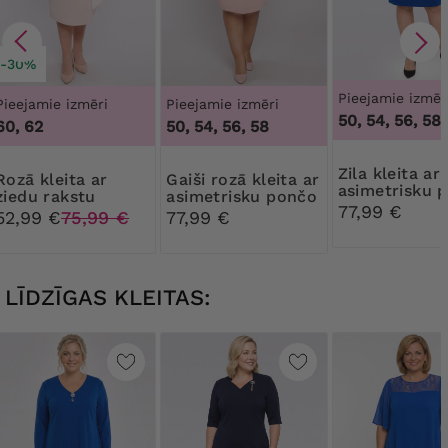
-30%
Pieejamie izmēr
Pieejamie izmēri
Pieejamie izmēri
50, 54, 56, 58
60, 62
50, 54, 56, 58
Zila kleita ar
leita ar
Gaiši rozā kleita ar
asimetrisku 
ziedu rakstu
asimetrisku pončo
77,99 €
52,99 €
75,99 €
77,99 €
LĪDZĪGAS KLEITAS: