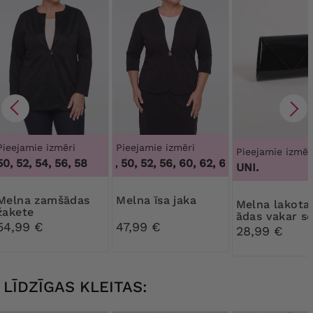
Pieejamie izmēri
Pieejamie izmēri
Pieejamie izmēr
50, 52, 54, 56, 58
46, 48, 50, 52, 56, 60, 62, 64
,
46, 48, 50, 52,
UNI.
a zamšādas
Melna īsa jaka
Melna lakotas
žakete
ādas vakar s
54,99 €
47,99 €
28,99 €
LĪDZĪGAS KLEITAS: