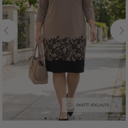
SKATĪT IEKĻAUTS