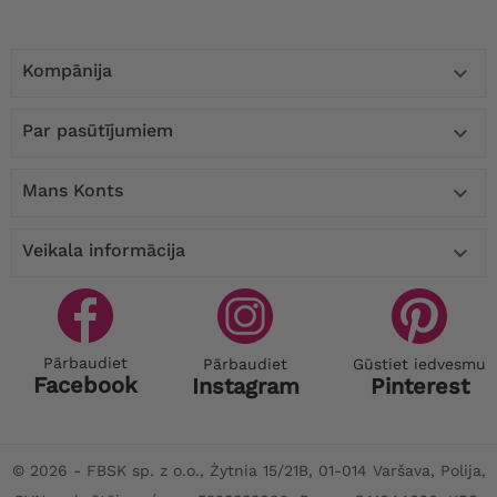
Kompānija

Par pasūtījumiem

Mans Konts

Veikala informācija

Pārbaudiet
Pārbaudiet
Gūstiet iedvesmu
Facebook
Instagram
Pinterest
© 2026 - FBSK sp. z o.o., Żytnia 15/21B, 01-014 Varšava, Polija,