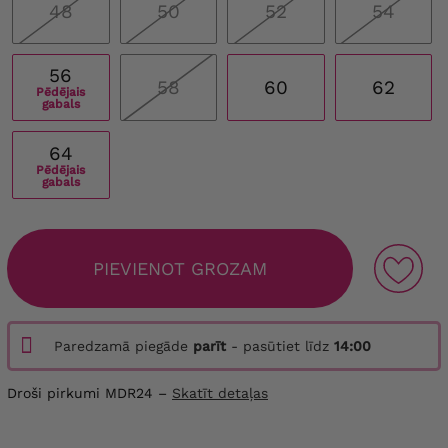
48
50
52
54
56
58
60
62
Pēdējais
gabals
64
Pēdējais
gabals
PIEVIENOT GROZAM
Paredzamā piegāde
parīt
- pasūtiet līdz
14:00
Droši pirkumi MDR24 –
Skatīt detaļas