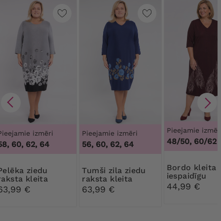
Pieejamie izmēr
Pieejamie izmēri
Pieejamie izmēri
48/50, 60/62
58, 60, 62, 64
56, 60, 62, 64
Bordo kleita ar
a ziedu
Tumši zila ziedu
iespaidīgu
raksta kleita
raksta kleita
apakšdaļu
44,99 €
63,99 €
63,99 €