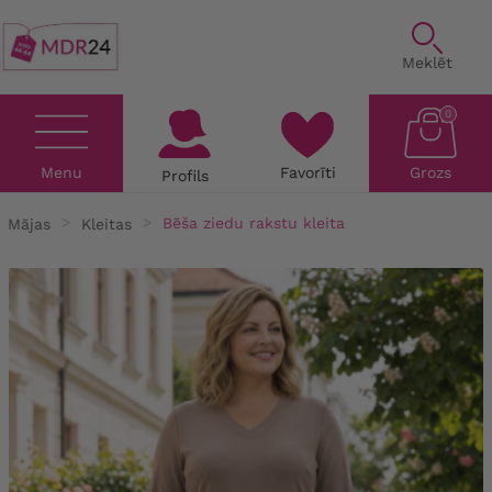
Meklēt
0
Menu
Favorīti
Grozs
Profils
Mājas
Kleitas
Bēša ziedu rakstu kleita