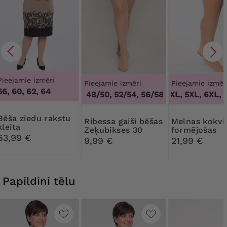
Pieejamie izmēri
Pieejamie izmēri
Pieejamie izmēr
56, 60, 62, 64
44/46, 48/50, 52/54, 56/58, 60/62
3XL, 4XL, 5XL, 6XL, 7
,
44/46, 4
edu rakstu
Ribessa gaiši bēšas
Melnas kokvilnas
kleita
Zeķubikses 30
formējošas
63,99 €
DEN
biksītes ar
9,99 €
21,99 €
mežģīnēm
Papildini tēlu