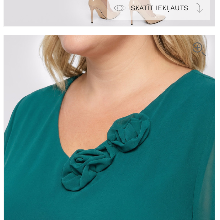
SKATĪT IEKĻAUTS