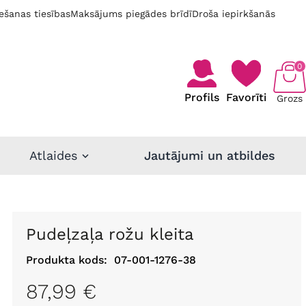
ešanas tiesības
Maksājums piegādes brīdī
Droša iepirkšanās
0
Profils
Favorīti
Grozs
Atlaides
Jautājumi un atbildes
Pudeļzaļa rožu kleita
Produkta kods:
07-001-1276-38
87,99 €