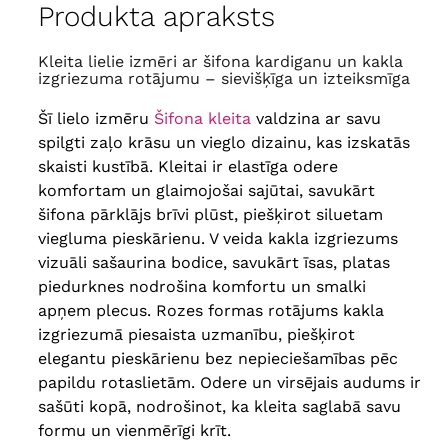
apkārtmērs
174 cm
, garums
64
Produkta apraksts
128 cm
, piedurknes garums
45 cm
, bicepss
62 cm
Kleita lielie izmēri ar šifona kardiganu un kakla
izgriezuma rotājumu – sievišķīga un izteiksmīga
Šī lielo izmēru
Šifona kleita
valdzina ar savu
spilgti zaļo krāsu un vieglo dizainu, kas izskatās
skaisti kustībā. Kleitai ir elastīga odere
komfortam un glaimojošai sajūtai, savukārt
šifona pārklājs brīvi plūst, piešķirot siluetam
viegluma pieskārienu. V veida kakla izgriezums
vizuāli sašaurina bodice, savukārt īsas, platas
piedurknes nodrošina komfortu un smalki
apņem plecus. Rozes formas rotājums kakla
izgriezumā piesaista uzmanību, piešķirot
elegantu pieskārienu bez nepieciešamības pēc
papildu rotaslietām. Odere un virsējais audums ir
sašūti kopā, nodrošinot, ka kleita saglabā savu
formu un vienmērīgi krīt.