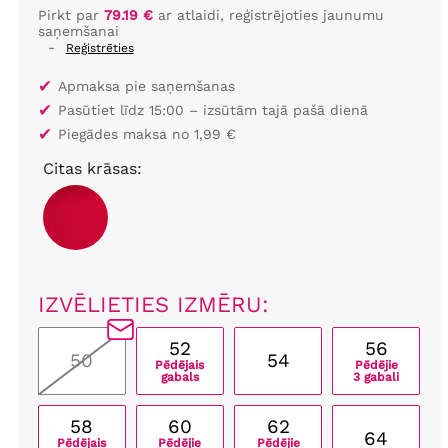
Pirkt par
79.19 €
ar atlaidi, reģistrējoties jaunumu
saņemšanai
-
Reģistrēties
✔
Apmaksa pie saņemšanas
✔
Pasūtiet līdz 15:00 – izsūtām tajā pašā dienā
✔
Piegādes maksa no 1,99 €
Citas krāsas:
IZVĒLIETIES IZMĒRU:
52
56
50
54
Pēdējais
Pēdējie
gabals
3 gabali
58
60
62
64
Pēdējais
Pēdējie
Pēdējie