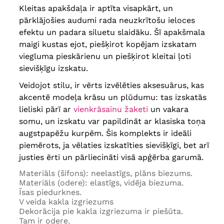
Kleitas apakšdaļa ir aptīta visapkārt, un
pārklājošies audumi rada neuzkrītošu ieloces
efektu un padara siluetu slaidāku. Šī apakšmala
maigi kustas ejot, piešķirot kopējam izskatam
viegluma pieskārienu un piešķirot kleitai ļoti
sievišķīgu izskatu.
Veidojot stilu, ir vērts izvēlēties aksesuārus, kas
akcentē modeļa krāsu un plūdumu: tas izskatās
lieliski pārī ar
vienkrāsainu žaketi
un vakara
somu, un izskatu var papildināt ar klasiska toņa
augstpapēžu kurpēm. Šis komplekts ir ideāli
piemērots, ja vēlaties izskatīties sievišķīgi, bet arī
justies ērti un pārliecināti visā apģērba garumā.
Materiāls (šifons): neelastīgs, plāns biezums.
Materiāls (odere): elastīgs, vidēja biezuma.
Īsas piedurknes.
V veida kakla izgriezums
Dekorācija pie kakla izgriezuma ir piešūta.
Tam ir odere.