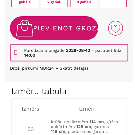
gabals
2 gabali
3 gabali
PIEVIENOT GROZAM
Paredzamā piegāde
2026-08-10
- pasūtiet līdz
14:00
Droši pirkumi MDR24 –
Skatīt detaļas
Izmēru tabula
Izmērs
Izmēri
krūšu apkārtmērs
114 cm
, gūžas
apkārtmērs
128 cm
, garums
50
118 cm
, piedurknes garums