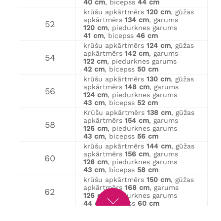
40 cm
, bicepss
44 cm
krūšu apkārtmērs
120 cm
, gūžas
apkārtmērs
134 cm
, garums
52
120 cm
, piedurknes garums
41 cm
, bicepss
46 cm
krūšu apkārtmērs
124 cm
, gūžas
apkārtmērs
142 cm
, garums
54
122 cm
, piedurknes garums
42 cm
, bicepss
50 cm
krūšu apkārtmērs
130 cm
, gūžas
apkārtmērs
148 cm
, garums
56
124 cm
, piedurknes garums
43 cm
, bicepss
52 cm
Krūšu apkārtmērs
138 cm
, gūžas
apkārtmērs
154 cm
, garums
58
126 cm
, piedurknes garums
43 cm
, bicepss
56 cm
krūšu apkārtmērs
144 cm
, gūžas
apkārtmērs
156 cm
, garums
60
126 cm
, piedurknes garums
43 cm
, bicepss
58 cm
krūšu apkārtmērs
150 cm
, gūžas
apkārtmērs
168 cm
, garums
62
126 cm
, piedurknes garums
44 cm
, bicepss
60 cm
krūšu apkārtmērs
154 cm
, gūžas