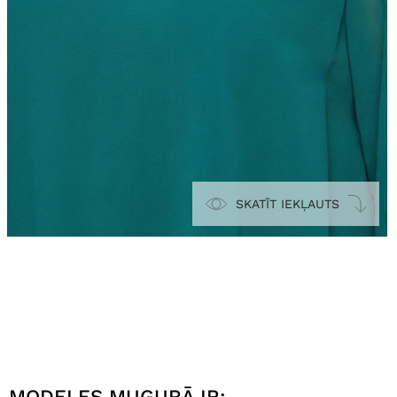
SKATĪT IEKĻAUTS
MODELES MUGURĀ IR: