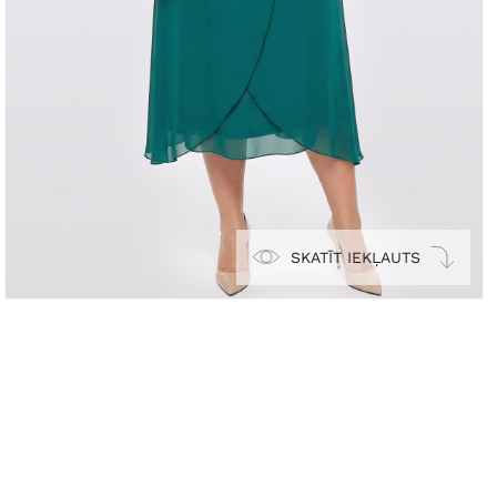
SKATĪT IEKĻAUTS