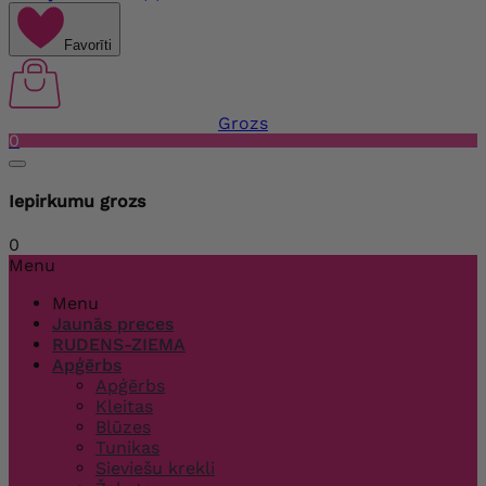
Favorīti
Grozs
0
Iepirkumu grozs
0
Menu
Menu
Jaunās preces
RUDENS-ZIEMA
Apģērbs
Apģērbs
Kleitas
Blūzes
Tunikas
Sieviešu krekli