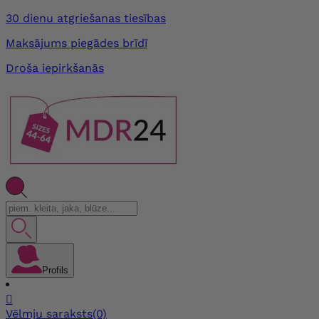
30 dienu atgriešanas tiesības
Maksājums piegādes brīdī
Droša iepirkšanās
Profils

Vēlmju saraksts
(0)