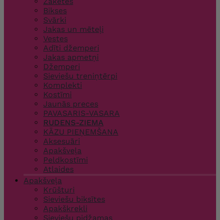
Žaketes
Bikses
Svārki
Jakas un mēteļi
Vestes
Adīti džemperi
Jakas apmetņi
Džemperi
Sieviešu treniņtērpi
Komplekti
Kostīmi
Jaunās preces
PAVASARIS-VASARA
RUDENS-ZIEMA
KĀZU PIEŅEMŠANA
Aksesuāri
Apakšveļa
Peldkostīmi
Atlaides
Apakšveļa
Krūšturi
Sieviešu biksītes
Apakškrekli
Sieviešu pidžamas