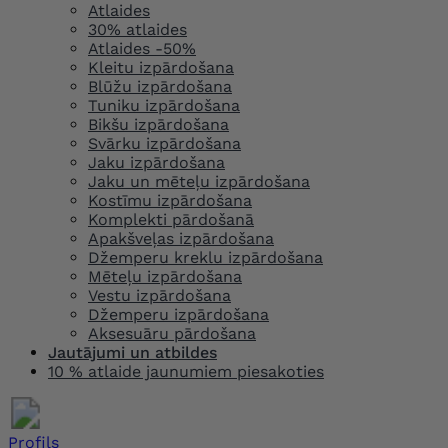
Atlaides
30% atlaides
Atlaides -50%
Kleitu izpārdošana
Blūžu izpārdošana
Tuniku izpārdošana
Bikšu izpārdošana
Svārku izpārdošana
Jaku izpārdošana
Jaku un mēteļu izpārdošana
Kostīmu izpārdošana
Komplekti pārdošanā
Apakšveļas izpārdošana
Džemperu kreklu izpārdošana
Mēteļu izpārdošana
Vestu izpārdošana
Džemperu izpārdošana
Aksesuāru pārdošana
Jautājumi un atbildes
10 % atlaide jaunumiem piesakoties
Profils