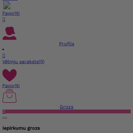
Favorīti

Profils

Vēlmju saraksts
(0)
Favorīti
Grozs
0
Iepirkumu grozs