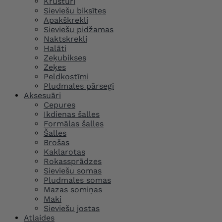
Krūšturi
Sieviešu biksītes
Apakškrekli
Sieviešu pidžamas
Naktskrekli
Halāti
Zeķubikses
Zeķes
Peldkostīmi
Pludmales pārsegi
Aksesuāri
Cepures
Ikdienas šalles
Formālas šalles
Šalles
Brošas
Kaklarotas
Rokassprādzes
Sieviešu somas
Pludmales somas
Mazas somiņas
Maki
Sieviešu jostas
Atlaides