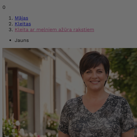
0
Mājas
Kleitas
Kleita ar melniem ažūra rakstiem
Jauns