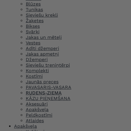
Blūzes
Tunikas
Sieviešu krekli
Žaketes
Bikses
Svārki
Jakas un mēteļi
Vestes
Adīti džemperi
Jakas apmetņi
Džemperi
Sieviešu treniņtērpi
Komplekti
Kostīmi
Jaunās preces
PAVASARIS-VASARA
RUDENS-ZIEMA
KĀZU PIEŅEMŠANA
Aksesuāri
Apakšveļa
Peldkostīmi
Atlaides
Apakšveļa