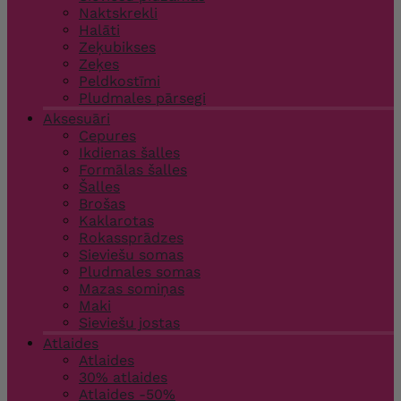
Naktskrekli
Halāti
Zeķubikses
Zeķes
Peldkostīmi
Pludmales pārsegi
Aksesuāri
Cepures
Ikdienas šalles
Formālas šalles
Šalles
Brošas
Kaklarotas
Rokassprādzes
Sieviešu somas
Pludmales somas
Mazas somiņas
Maki
Sieviešu jostas
Atlaides
Atlaides
30% atlaides
Atlaides -50%