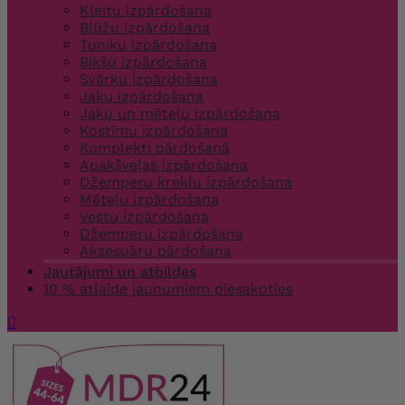
Kleitu izpārdošana
Blūžu izpārdošana
Tuniku izpārdošana
Bikšu izpārdošana
Svārku izpārdošana
Jaku izpārdošana
Jaku un mēteļu izpārdošana
Kostīmu izpārdošana
Komplekti pārdošanā
Apakšveļas izpārdošana
Džemperu kreklu izpārdošana
Mēteļu izpārdošana
Vestu izpārdošana
Džemperu izpārdošana
Aksesuāru pārdošana
Jautājumi un atbildes
10 % atlaide jaunumiem piesakoties
