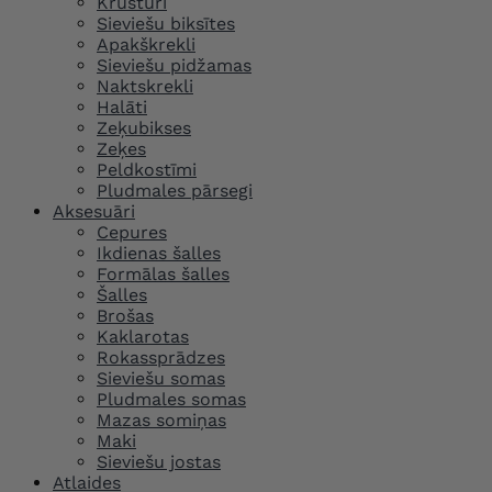
Krūšturi
Sieviešu biksītes
Apakškrekli
Sieviešu pidžamas
Naktskrekli
Halāti
Zeķubikses
Zeķes
Peldkostīmi
Pludmales pārsegi
Aksesuāri
Cepures
Ikdienas šalles
Formālas šalles
Šalles
Brošas
Kaklarotas
Rokassprādzes
Sieviešu somas
Pludmales somas
Mazas somiņas
Maki
Sieviešu jostas
Atlaides