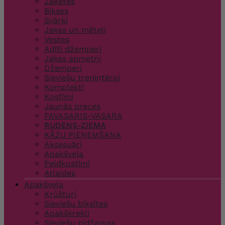
Žaketes
Bikses
Svārki
Jakas un mēteļi
Vestes
Adīti džemperi
Jakas apmetņi
Džemperi
Sieviešu treniņtērpi
Komplekti
Kostīmi
Jaunās preces
PAVASARIS-VASARA
RUDENS-ZIEMA
KĀZU PIEŅEMŠANA
Aksesuāri
Apakšveļa
Peldkostīmi
Atlaides
Apakšveļa
Krūšturi
Sieviešu biksītes
Apakškrekli
Sieviešu pidžamas