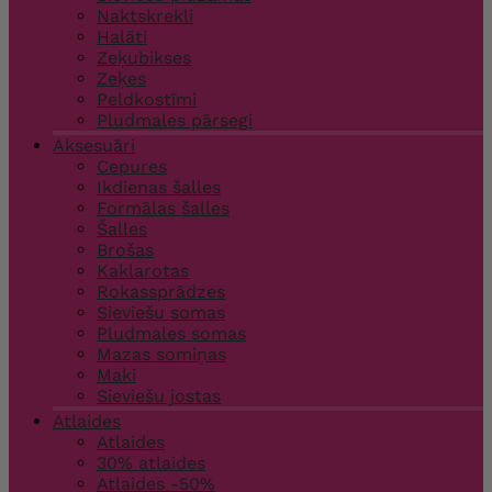
Naktskrekli
Halāti
Zeķubikses
Zeķes
Peldkostīmi
Pludmales pārsegi
Aksesuāri
Cepures
Ikdienas šalles
Formālas šalles
Šalles
Brošas
Kaklarotas
Rokassprādzes
Sieviešu somas
Pludmales somas
Mazas somiņas
Maki
Sieviešu jostas
Atlaides
Atlaides
30% atlaides
Atlaides -50%