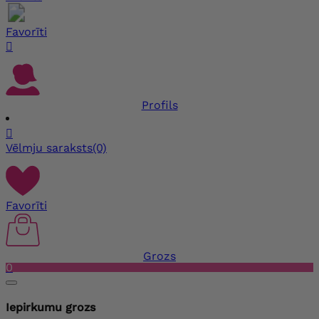
Favorīti

Profils

Vēlmju saraksts
(0)
Favorīti
Grozs
0
Iepirkumu grozs