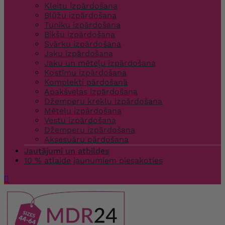
Kleitu izpārdošana
Blūžu izpārdošana
Tuniku izpārdošana
Bikšu izpārdošana
Svārku izpārdošana
Jaku izpārdošana
Jaku un mēteļu izpārdošana
Kostīmu izpārdošana
Komplekti pārdošanā
Apakšveļas izpārdošana
Džemperu kreklu izpārdošana
Mēteļu izpārdošana
Vestu izpārdošana
Džemperu izpārdošana
Aksesuāru pārdošana
Jautājumi un atbildes
10 % atlaide jaunumiem piesakoties
