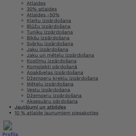
Atlaides
30% atlaides
Atlaides -50%
Kleitu izpārdošana
Blūžu izpārdošana
Tuniku izpārdošana
Bikšu izpārdošana
Svārku izpārdošana
Jaku izpārdošana
Jaku un mēteļu izpārdošana
Kostīmu izpārdošana
Komplekti pārdošanā
Apakšveļas izpārdošana
Džemperu kreklu izpārdošana
Mēteļu izpārdošana
Vestu izpārdošana
Džemperu izpārdošana
Aksesuāru pārdošana
Jautājumi un atbildes
10 % atlaide jaunumiem piesakoties
Profils