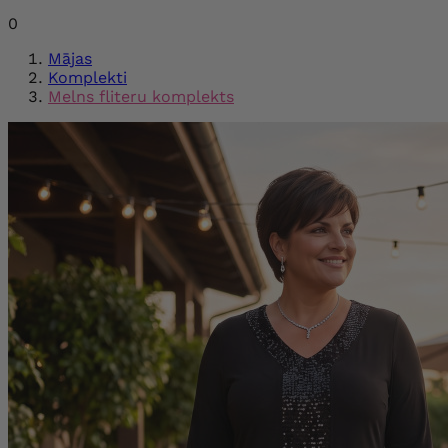
0
Mājas
Komplekti
Melns fliteru komplekts