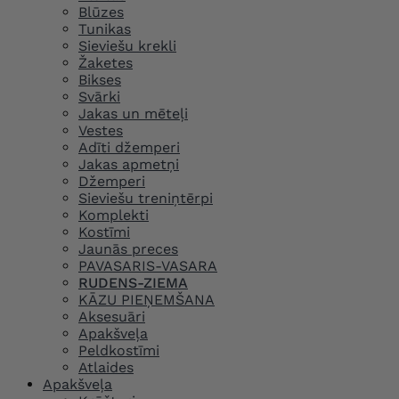
Blūzes
Tunikas
Sieviešu krekli
Žaketes
Bikses
Svārki
Jakas un mēteļi
Vestes
Adīti džemperi
Jakas apmetņi
Džemperi
Sieviešu treniņtērpi
Komplekti
Kostīmi
Jaunās preces
PAVASARIS-VASARA
RUDENS-ZIEMA
KĀZU PIEŅEMŠANA
Aksesuāri
Apakšveļa
Peldkostīmi
Atlaides
Apakšveļa