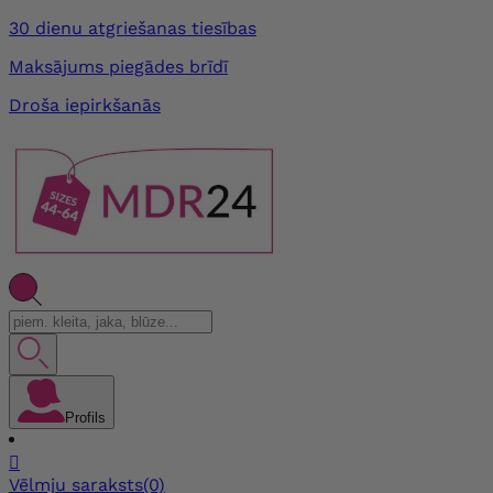
30 dienu atgriešanas tiesības
Maksājums piegādes brīdī
Droša iepirkšanās
Profils

Vēlmju saraksts
(0)