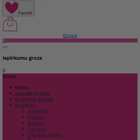
Favorīti
Grozs
0
Iepirkumu grozs
0
Menu
Menu
Jaunās preces
RUDENS-ZIEMA
Apģērbs
Apģērbs
Kleitas
Blūzes
Tunikas
Sieviešu krekli