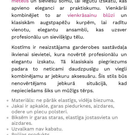
mētelis
un sieviešu somu, lai iegūtu izskatu, kas
apvieno eleganci ar praktiskumu. Vienkārši
kombinējiet to ar
vienkrāsainu blūzi
un
klasiskām augstpapēžu kurpēm, lai radītu
vienotu, elegantu ansambli, kas uzsver
profesionālu un sievišķīgu tēlu.
Kostīms ir neaizstājama garderobes sastāvdaļa
ikvienai sievietei, kura novērtē profesionālu un
elegantu izskatu. Tā klasiskais
piegriezums
padara to neticami daudzpusīgu un viegli
kombinējamu ar jebkuru aksesuāru. Šis stils būs
nenovērtējams jebkurā situācijā, kad
nepieciešams šiks un mūžīgs tērps.
Materiāls: ne pārāk elastīgs, vidēja biezuma.
Jakai ir apkakle, garas piedurknes, aizdares,
odere un plecu polsteri.
Biksēm ir garas staras, elastīga jostasvieta un
aizdares.
Uzvalkam nav kabatu.
Polijas produkts.