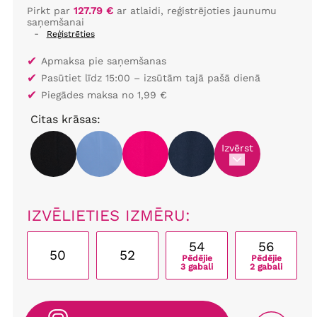
Pirkt par
127.79 €
ar atlaidi, reģistrējoties jaunumu
saņemšanai
-
Reģistrēties
✔
Apmaksa pie saņemšanas
✔
Pasūtiet līdz 15:00 – izsūtām tajā pašā dienā
✔
Piegādes maksa no 1,99 €
Citas krāsas:
Izvērst
IZVĒLIETIES IZMĒRU:
54
56
50
52
Pēdējie
Pēdējie
3 gabali
2 gabali