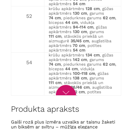
apkārtmērs
54 cm
krūšu apkārtmērs
128 cm
, gūžas
apkārtmērs
130 cm
, garums
52
74 cm
, piedurknes garums
62 cm
,
bicepss
44 cm
, vidukļa
apkārtmērs
94-114 cm
, gūžas
apkārtmērs
130 cm
, garums
111 cm
, stāvoklis priekšā un
aizmugurē
35/45 cm
, augšstilba
apkārtmērs
70 cm
, potītes
apkārtmērs
54 cm
krūšu apkārtmērs
134 cm
, gūžas
apkārtmērs
142 cm
, garums
54
74 cm
, piedurknes garums
62 cm
,
bicepss
44 cm
, vidukļa
apkārtmērs
100-118 cm
, gūžas
apkārtmērs
138 cm
, garums
111 cm
, stāvoklis priekšā un
aizmugurē
36/46 cm
, augšstilba
apkārtmērs
72 cm
, potītes
apkārtmērs
56 cm
krūšu apkārtmērs
138 cm
, gūžas
apkārtmērs
146 cm
, garums
Produkta apraksts
56
76 cm
, piedurknes garums
64 cm
, bicepss
46 cm
, vidukļa
apkārtmērs
108-126 cm
, gūžas
Gaiši rozā plus izmēra uzvalks ar taisnu žaketi
apkārtmērs
140 cm
, garums
un biksēm ar svītru – mūžīga elegance