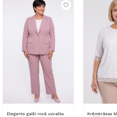
Elegants gaiši rozā uzvalks
Krēmkrāsas blūze ar