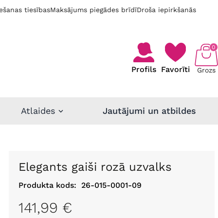
ešanas tiesības
Maksājums piegādes brīdī
Droša iepirkšanās
0
Profils
Favorīti
Grozs
Atlaides
Jautājumi un atbildes
Elegants gaiši rozā uzvalks
Produkta kods:
26-015-0001-09
141,99 €