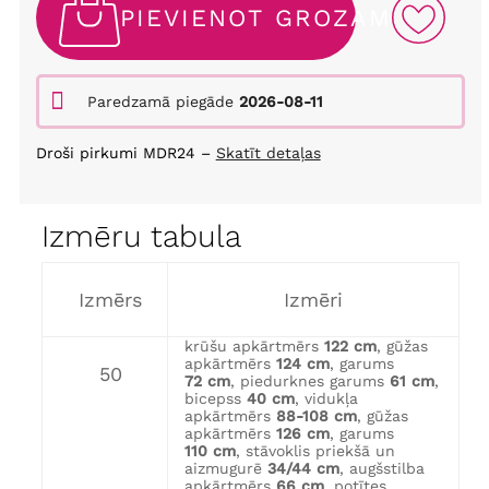
PIEVIENOT GROZAM
Paredzamā piegāde
2026-08-11
Droši pirkumi MDR24 –
Skatīt detaļas
Izmēru tabula
Izmērs
Izmēri
krūšu apkārtmērs
122 cm
, gūžas
apkārtmērs
124 cm
, garums
50
72 cm
, piedurknes garums
61 cm
,
bicepss
40 cm
, vidukļa
apkārtmērs
88-108 cm
, gūžas
apkārtmērs
126 cm
, garums
110 cm
, stāvoklis priekšā un
aizmugurē
34/44 cm
, augšstilba
apkārtmērs
66 cm
, potītes