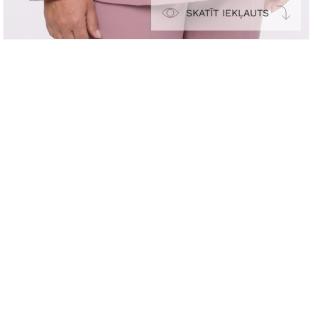
SKATĪT IEKĻAUTS