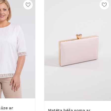
Matēta bēša soma ar