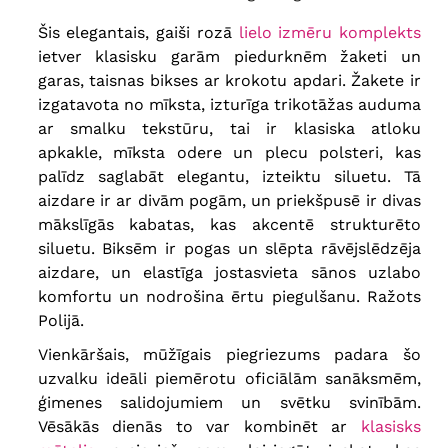
111 cm
, stāvoklis priekšā un
aizmugurē
37/48 cm
, augšstilbs
Šis elegantais, gaiši rozā
lielo izmēru komplekts
uz augšu
72 cm
, potītes
apkārtmērs
56 cm
ietver klasisku garām piedurknēm žaketi un
garas, taisnas bikses ar krokotu apdari.
Žakete ir
izgatavota no mīksta, izturīga trikotāžas auduma
ar smalku tekstūru, tai ir klasiska atloku
apkakle, mīksta odere un plecu polsteri, kas
palīdz saglabāt elegantu, izteiktu siluetu. Tā
aizdare ir ar divām pogām, un priekšpusē ir divas
mākslīgās kabatas, kas akcentē strukturēto
siluetu. Biksēm ir pogas un slēpta rāvējslēdzēja
aizdare, un elastīga jostasvieta sānos uzlabo
komfortu un nodrošina ērtu piegulšanu. Ražots
Polijā.
Vienkāršais, mūžīgais piegriezums padara šo
uzvalku ideāli piemērotu oficiālām sanāksmēm,
ģimenes salidojumiem un svētku svinībām.
Vēsākās dienās to var kombinēt ar
klasisks