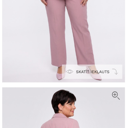
SKATĪT IEKĻAUTS