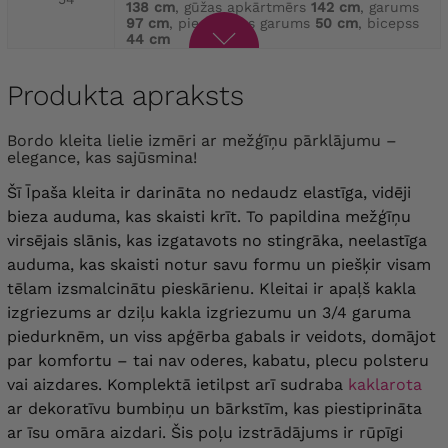
138 cm
, gūžas apkārtmērs
142 cm
, garums
97 cm
, piedurknes garums
50 cm
, bicepss
44 cm
krūšu apkārtmērs
132 cm
, gūžas apkārtmērs
Produkta apraksts
142 cm
, garums
108 cm
, piedurknes garums
42 cm
, bicepss
44 cm
, Krūšu apkārtmērs
56
140 cm
, gūžas apkārtmērs
142 cm
, garums
Bordo kleita lielie izmēri ar mežģīņu pārklājumu –
99 cm
, piedurknes garums
50 cm
, bicepss
elegance, kas sajūsmina!
44 cm
Šī Īpaša kleita ir darināta no nedaudz elastīga, vidēji
Krūšu apkārtmērs
140 cm
, gūžas apkārtmērs
bieza auduma, kas skaisti krīt. To papildina mežģīņu
154 cm
, garums
108 cm
, piedurknes garums
virsējais slānis, kas izgatavots no stingrāka, neelastīga
42 cm
, bicepss
46 cm
, krūšu apkārtmērs
58
146 cm
, gūžas apkārtmērs
152 cm
, garums
auduma, kas skaisti notur savu formu un piešķir visam
99 cm
, piedurknes garums
50 cm
, bicepss
tēlam izsmalcinātu pieskārienu. Kleitai ir apaļš kakla
46 cm
izgriezums ar dziļu kakla izgriezumu un 3/4 garuma
piedurknēm, un viss apģērba gabals ir veidots, domājot
krūšu apkārtmērs
144 cm
, gūžas apkārtmērs
154 cm
, garums
108 cm
, piedurknes garums
par komfortu – tai nav oderes, kabatu, plecu polsteru
42 cm
, bicepss
46 cm
, Krūšu apkārtmērs
60
vai aizdares. Komplektā ietilpst arī sudraba
kaklarota
148 cm
, gūžas apkārtmērs
154 cm
, garums
101 cm
, piedurknes garums
50 cm
, bicepss
ar dekoratīvu bumbiņu un bārkstīm, kas piestiprināta
46 cm
ar īsu omāra aizdari. Šis poļu izstrādājums ir rūpīgi