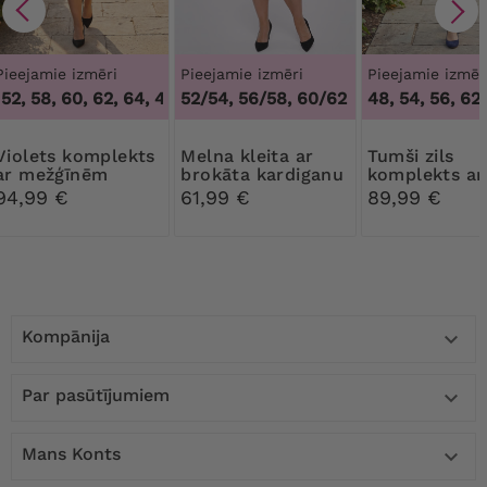
Pieejamie izmēri
Pieejamie izmēri
Pieejamie izmēr
52, 58, 60, 62, 64
,
48, 50, 52, 58, 60, 62, 64
52/54, 56/58, 60/62
48, 54, 56, 62
 komplekts
Melna kleita ar
Tumši zils
ar mežģīnēm
brokāta kardiganu
komplekts ar
fliteriem
94,99 €
61,99 €
89,99 €
Kompānija

Par pasūtījumiem

Mans Konts
