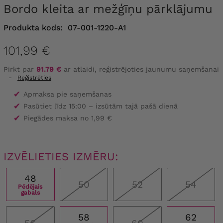
Bordo kleita ar mežģīņu pārklājumu
Produkta kods:
07-001-1220-A1
101,99 €
Pirkt par
91.79 €
ar atlaidi, reģistrējoties jaunumu saņemšanai
-
Reģistrēties
✔
Apmaksa pie saņemšanas
✔
Pasūtiet līdz 15:00 – izsūtām tajā pašā dienā
✔
Piegādes maksa no 1,99 €
IZVĒLIETIES IZMĒRU:
48
50
52
54
Pēdējais
gabals
58
62