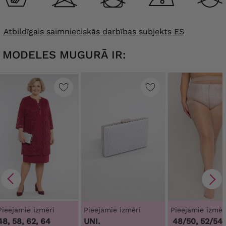
Atbildīgais saimnieciskās darbības subjekts ES
MODELES MUGURĀ IR:
Pieejamie izmēri
Pieejamie izmēri
Pieejamie izmēr
48, 58, 62, 64
UNI.
44/46, 48/50, 52/54, 