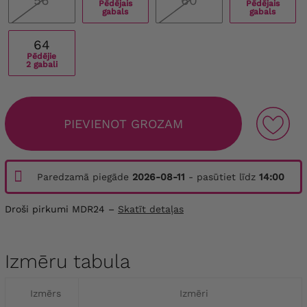
56
60
Pēdējais
Pēdējais
gabals
gabals
64
Pēdējie
2 gabali
PIEVIENOT GROZAM
Paredzamā piegāde
2026-08-11
- pasūtiet līdz
14:00
Droši pirkumi MDR24 –
Skatīt detaļas
Izmēru tabula
Izmērs
Izmēri