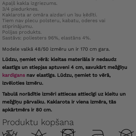
Apaļš kakla izgriezums.
3/4 piedurknes.
Kaklarota ar omāra aizdari un īsu ķēdīti.
Tiem nav plecu polsteru, kabatu, oderes vai
stiprinājumu.
Polijas produkts.
Sastāvs: poliesters 96%, elastāns 4%.
Modele valkā 48/50 izmēru un ir 170 cm gara.
Lūdzu, ņemiet vērā: kleitas materiāls ir nedaudz
elastīgs un stiepjas aptuveni 4 cm, savukārt mežģīņu
kardigans
nav elastīgs. Lūdzu, ņemiet to vērā,
izvēloties izmēru.
Tabulā norādītie izmēri attiecas attiecīgi uz kleitu un
mežģīņu pārvalku. Kaklarota ir viena izmēra, tās
apkārtmērs ir 80 cm.
Produktu kopšana