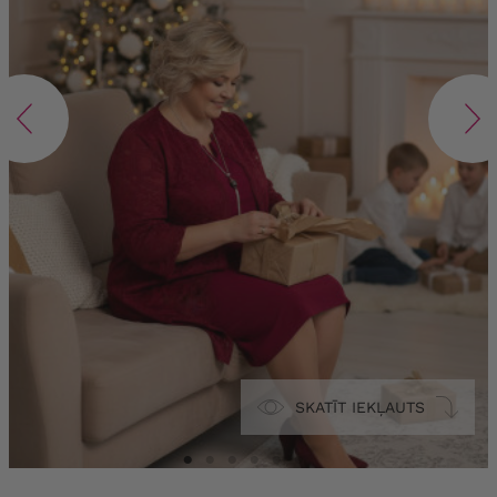
SKATĪT IEKĻAUTS