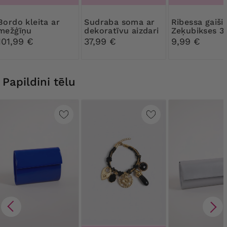
kleita ar
Sudraba soma ar
Ribessa gaiši bēšas
mežģīņu
dekoratīvu aizdari
Zeķubikses 3
pārklājumu
DEN
101,99 €
37,99 €
9,99 €
Papildini tēlu