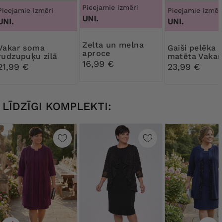
Pieejamie izmēri
Pieejamie izmēri
Pieejamie izmēr
UNI.
UNI.
UNI.
Zelta un melna
r soma
Gaiši pelēka
aproce
rudzupuķu zilā
matēta Vakar
16,99 €
krāsā
soma
21,99 €
23,99 €
LĪDZĪGI KOMPLEKTI: