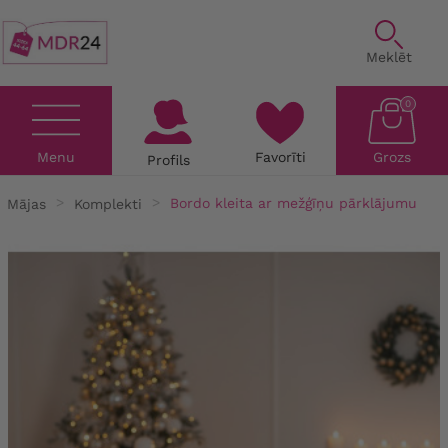
Meklēt
0
Menu
Favorīti
Grozs
Profils
Mājas
Komplekti
Bordo kleita ar mežģīņu pārklājumu