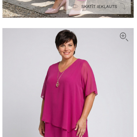
SKATĪT IEKĻAUTS