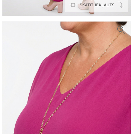
SKATĪT IEKĻAUTS