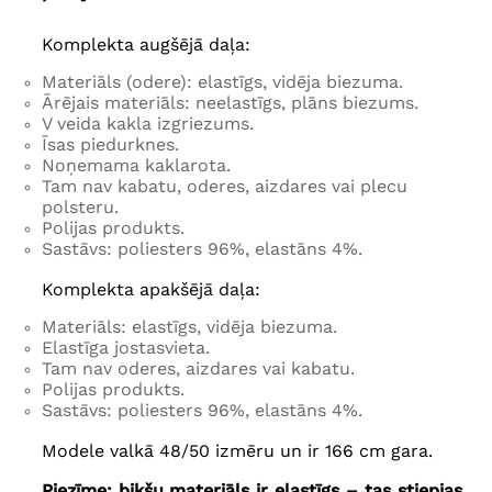
apkārtmērs
176 cm
, garums
64
92 cm
, piedurknes garums
42 cm
,
Komplekta augšējā daļa:
bicepss
64 cm
, vidukļa
apkārtmērs
108-164 cm
, gūžas
apkārtmērs
164 cm
, stāvoklis
Materiāls (odere): elastīgs, vidēja biezuma.
priekšā un aizmugurē
30/35 cm
,
Ārējais materiāls: neelastīgs, plāns biezums.
augšstilba apkārtmērs
88 cm
,
V veida kakla izgriezums.
potītes apkārtmērs
56 cm
Īsas piedurknes.
Noņemama kaklarota.
Tam nav kabatu, oderes, aizdares vai plecu
polsteru.
Polijas produkts.
Sastāvs: poliesters 96%, elastāns 4%.
Komplekta apakšējā daļa:
Materiāls: elastīgs, vidēja biezuma.
Elastīga jostasvieta.
Tam nav oderes, aizdares vai kabatu.
Polijas produkts.
Sastāvs: poliesters 96%, elastāns 4%.
Modele valkā 48/50 izmēru un ir 166 cm gara.
Piezīme: bikšu materiāls ir elastīgs – tas stiepjas