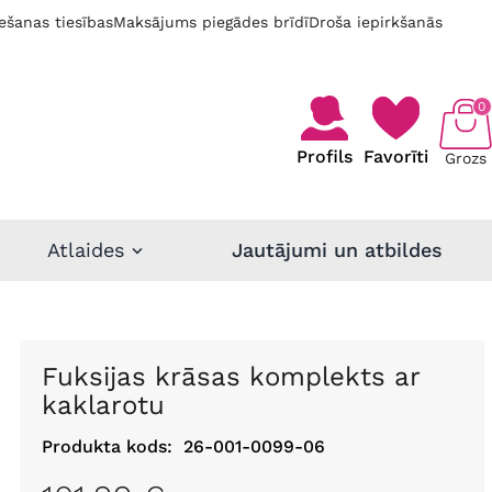
ešanas tiesības
Maksājums piegādes brīdī
Droša iepirkšanās
0
Profils
Favorīti
Grozs
Atlaides
Jautājumi un atbildes
Fuksijas krāsas komplekts ar
kaklarotu
Produkta kods:
26-001-0099-06