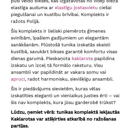
pusi veido bikses, kas izgatavotas no vidēji bieza
bicepss
58 cm
, vidukļa
apkārtmērs
46-146 cm
, gūžas
elastīga auduma ar
elastīgu jostasvietu
ciešai
apkārtmērs
146 cm
, garums
piegulšanai un kustību brīvībai. Komplekts ir
102 cm
, Stāvoklis priekšā un
aizmugurē
29/34 cm
, augšstilba
ražots Polijā.
apkārtmērs
82 cm
, potītes
apkārtmērs
52 cm
Šis komplekts ir lieliski piemērots ģimenes
Krūšu apkārtmērs
150 cm
, gūžas
svinībām, īpašiem gadījumiem un elegantām
apkārtmērs
164 cm
, garums
60
92 cm
, piedurknes garums
42 cm
,
sanākšanām. Plūstošā tunika izskatās skaisti
bicepss
60 cm
, vidukļa
kustībā, savukārt bikses garantē komfortu visas
apkārtmērs
100-152 cm
, gūžas
apkārtmērs
152 cm
, garums
dienas garumā. Pieskaņota
kaklarota
papildina
102 cm
, stāvoklis priekšā un
izskatu un izceļ tā formālo raksturu. Visu
aizmugurē
29/34 cm
, augšstilba
apkārtmērs
84 cm
, potītes
ansambli var papildināt ar vakara somu vai
apkārtmērs
54 cm
aproci
, radot harmonisku, sievišķīgu ansambli.
krūšu apkārtmērs
156 cm
, gūžas
apkārtmērs
170 cm
, garums
62
Šis ir piedāvājums sievietēm, kuras vēlas
92 cm
, piedurknes garums
42 cm
,
bicepss
62 cm
, vidukļa
izskatīties eleganti un vienlaikus justies ērti – vai
apkārtmērs
104-158 cm
, gūžas
šis nav komplekts, kura jūsu garderobē trūkst?
apkārtmērs
158 cm
, garums
103 cm
, stāvoklis priekšā un
aizmugurē
30/35 cm
, augšstilba
Lūdzu, ņemiet vērā: tunikas komplektā iekļautās
apkārtmērs
86 cm
, potītes
Kaklarotas var atšķirties atkarībā no ražošanas
apkārtmērs
54 cm
partijas.
krūšu apkārtmērs
162 cm
, gūžas