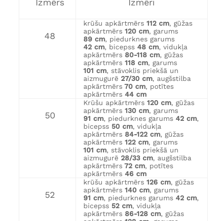
Izmērs
Izmēri
krūšu apkārtmērs
112 cm
, gūžas
apkārtmērs
120 cm
, garums
48
89 cm
, piedurknes garums
42 cm
, bicepss
48 cm
, vidukļa
apkārtmērs
80-118 cm
, gūžas
apkārtmērs
118 cm
, garums
101 cm
, stāvoklis priekšā un
aizmugurē
27/30 cm
, augšstilba
apkārtmērs
70 cm
, potītes
apkārtmērs
44 cm
Krūšu apkārtmērs
120 cm
, gūžas
apkārtmērs
130 cm
, garums
50
91 cm
, piedurknes garums
42 cm
,
bicepss
50 cm
, vidukļa
apkārtmērs
84-122 cm
, gūžas
apkārtmērs
122 cm
, garums
101 cm
, stāvoklis priekšā un
aizmugurē
28/33 cm
, augšstilba
apkārtmērs
72 cm
, potītes
apkārtmērs
46 cm
krūšu apkārtmērs
126 cm
, gūžas
apkārtmērs
140 cm
, garums
52
91 cm
, piedurknes garums
42 cm
,
bicepss
52 cm
, vidukļa
apkārtmērs
86-128 cm
, gūžas