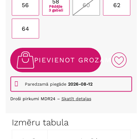
58
56
60
62
Pēdējie
3 gabali
64
PIEVIENOT GROZAM
Paredzamā piegāde
2026-08-12
Droši pirkumi MDR24 –
Skatīt detaļas
Izmēru tabula