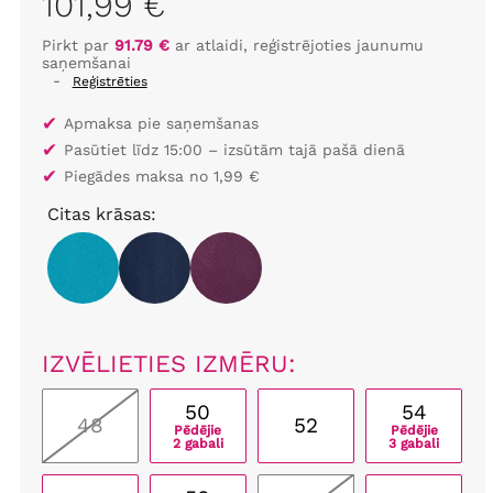
101,99 €
Pirkt par
91.79 €
ar atlaidi, reģistrējoties jaunumu
saņemšanai
-
Reģistrēties
✔
Apmaksa pie saņemšanas
✔
Pasūtiet līdz 15:00 – izsūtām tajā pašā dienā
✔
Piegādes maksa no 1,99 €
Citas krāsas:
IZVĒLIETIES IZMĒRU:
50
54
48
52
Pēdējie
Pēdējie
2 gabali
3 gabali