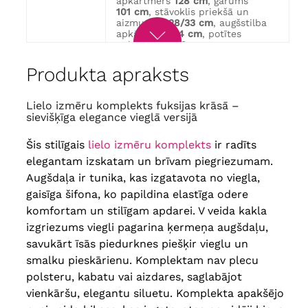
apkārtmērs
128 cm
, garums
101 cm
, stāvoklis priekšā un
aizmugurē
28/33 cm
, augšstilba
apkārtmērs
74 cm
, potītes
apkārtmērs
46 cm
krūšu apkārtmērs
132 cm
, gūžas
apkārtmērs
146 cm
, garums
Produkta apraksts
54
92 cm
, piedurknes garums
42 cm
,
bicepss
54 cm
, vidukļa
apkārtmērs
88-134 cm
, gūžas
Lielo izmēru komplekts fuksijas krāsā –
apkārtmērs
134 cm
, garums
sievišķīga elegance vieglā versijā
101 cm
, Stāvoklis priekšā un
aizmugurē
28/33 cm
, augšstilba
Šis stilīgais
lielo izmēru komplekts
ir radīts
apkārtmērs
76 cm
, potītes
apkārtmērs
48 cm
elegantam izskatam un brīvam piegriezumam.
krūšu apkārtmērs
138 cm
, gūžas
Augšdaļa ir tunika, kas izgatavota no viegla,
apkārtmērs
152 cm
, garums
56
92 cm
, piedurknes garums
42 cm
,
gaisīga šifona, ko papildina elastīga odere
bicepss
56 cm
, vidukļa
komfortam un stilīgam apdarei. V veida kakla
apkārtmērs
92-140 cm
, gūžas
apkārtmērs
140 cm
, garums
izgriezums viegli pagarina ķermeņa augšdaļu,
101 cm
, stāvoklis priekšā un
savukārt īsās piedurknes piešķir vieglu un
aizmugurē
29/34 cm
, augšstilba
apkārtmērs
78 cm
, Kuba
smalku pieskārienu. Komplektam nav plecu
apkārtmērs
50 cm
polsteru, kabatu vai aizdares, saglabājot
Krūšu apkārtmērs
144 cm
, gūžas
apkārtmērs
158 cm
, garums
vienkāršu, elegantu siluetu. Komplekta apakšējo
58
92 cm
, piedurknes garums
42 cm
,