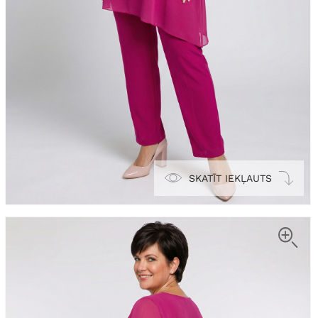
SKATĪT IEKĻAUTS