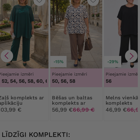
-15%
-29%
Pieejamie izmēri
Pieejamie izmēri
Pieejamie izmēr
52, 54, 56, 58, 60, 62, 64
50, 56, 58
,
48, 50, 52, 54, 56, 58, 60, 62, 64
56
plekts ar
Bēšas un baltas
Melns vienkāršs
aplikāciju
komplekts ar
komplekts
biksēm ar
103,99 €
56,99 €
66,99 €
46,99 €
66,9
punktiņiem
LĪDZĪGI KOMPLEKTI: