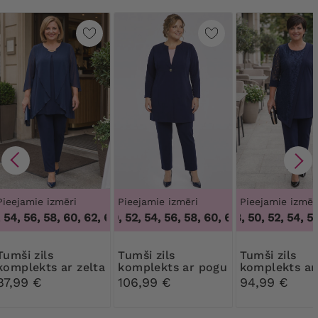
Pieejamie izmēri
Pieejamie izmēri
Pieejamie izmēr
54, 56, 58, 60, 62, 64
48, 50, 52, 54, 56, 58, 60, 62, 64
,
46, 50, 54, 56, 58, 60, 62, 64
46, 48, 50, 52, 54, 56,
,
48, 50, 52,
 zils
Tumši zils
Tumši zils
komplekts ar zelta
komplekts ar pogu
komplekts ar
kakla izgriezumu
mežģīnēm
87,99 €
106,99 €
94,99 €