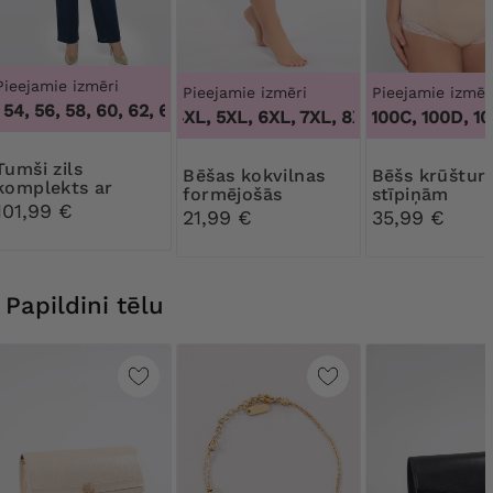
Pieejamie izmēri
Pieejamie izmēri
Pieejamie izmēr
54, 56, 58, 60, 62, 64
,
50, 52, 54, 56, 58, 60, 62, 64
3XL, 4XL, 5XL, 6XL, 7XL, 8XL, 9XL
100B, 100C, 100D, 100D
,
3XL, 4XL
 zils
Bēšas kokvilnas
Bēšs krūšturis bez
komplekts ar
formējošās
stīpiņām
kaklarotu
101,99 €
biksītes ar
21,99 €
35,99 €
mežģīnēm
Papildini tēlu