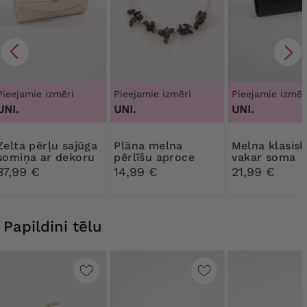
Pieejamie izmēri
Pieejamie izmēri
Pieejamie izmēr
UNI.
UNI.
UNI.
rļu sajūga
Plāna melna
Melna klasiska
somiņa ar dekoru
pērlīšu aproce
vakar soma
37,99 €
14,99 €
21,99 €
Papildini tēlu