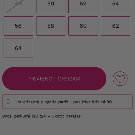
48
50
52
54
56
58
60
62
64
PIEVIENOT GROZAM
Paredzamā piegāde
parīt
- pasūtiet līdz
14:00
Droši pirkumi MDR24 –
Skatīt detaļas