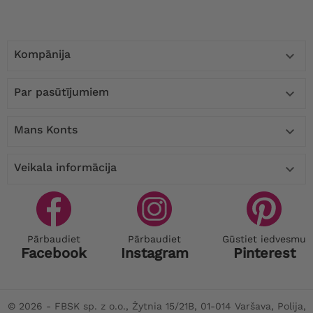
Kompānija

Par pasūtījumiem

Mans Konts

Veikala informācija

Pārbaudiet
Pārbaudiet
Gūstiet iedvesmu
Facebook
Instagram
Pinterest
© 2026 - FBSK sp. z o.o., Żytnia 15/21B, 01-014 Varšava, Polija,