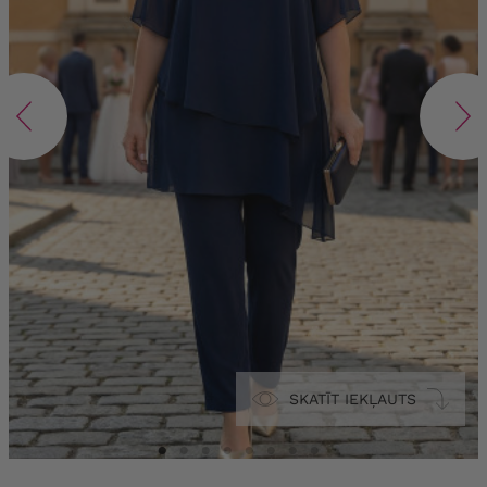
SKATĪT IEKĻAUTS