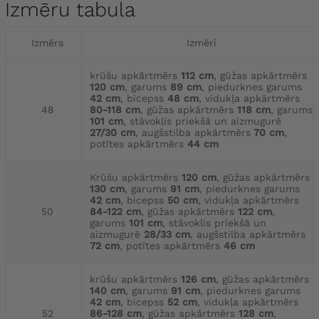
Izmēru tabula
Izmērs
Izmēri
krūšu apkārtmērs
112 cm
, gūžas apkārtmērs
120 cm
, garums
89 cm
, piedurknes garums
42 cm
, bicepss
48 cm
, vidukļa apkārtmērs
48
80-118 cm
, gūžas apkārtmērs
118 cm
, garums
101 cm
, stāvoklis priekšā un aizmugurē
27/30 cm
, augšstilba apkārtmērs
70 cm
,
potītes apkārtmērs
44 cm
Krūšu apkārtmērs
120 cm
, gūžas apkārtmērs
130 cm
, garums
91 cm
, piedurknes garums
42 cm
, bicepss
50 cm
, vidukļa apkārtmērs
50
84-122 cm
, gūžas apkārtmērs
122 cm
,
garums
101 cm
, stāvoklis priekšā un
aizmugurē
28/33 cm
, augšstilba apkārtmērs
72 cm
, potītes apkārtmērs
46 cm
krūšu apkārtmērs
126 cm
, gūžas apkārtmērs
140 cm
, garums
91 cm
, piedurknes garums
42 cm
, bicepss
52 cm
, vidukļa apkārtmērs
52
86-128 cm
, gūžas apkārtmērs
128 cm
,