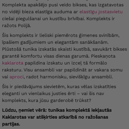
aizmugurē
29/34 cm
, augšstilba apkārtmērs
Komplekta apakšējo pusi veido bikses, kas izgatavotas
82 cm
, potītes apkārtmērs
52 cm
no vidēji bieza elastīga auduma ar
elastīgu jostasvietu
ciešai piegulšanai un kustību brīvībai. Komplekts ir
Krūšu apkārtmērs
150 cm
, gūžas apkārtmērs
164 cm
, garums
92 cm
, piedurknes garums
ražots Polijā.
42 cm
, bicepss
60 cm
, vidukļa apkārtmērs
60
100-152 cm
, gūžas apkārtmērs
152 cm
,
Šis komplekts ir lieliski piemērots ģimenes svinībām,
garums
102 cm
, stāvoklis priekšā un
īpašiem gadījumiem un elegantām sanākšanām.
aizmugurē
29/34 cm
, augšstilba apkārtmērs
84 cm
, potītes apkārtmērs
54 cm
Plūstošā tunika izskatās skaisti kustībā, savukārt bikses
garantē komfortu visas dienas garumā. Pieskaņota
krūšu apkārtmērs
156 cm
, gūžas apkārtmērs
kaklarota
papildina izskatu un izceļ tā formālo
170 cm
, garums
92 cm
, piedurknes garums
raksturu. Visu ansambli var papildināt ar vakara somu
42 cm
, bicepss
62 cm
, vidukļa apkārtmērs
62
104-158 cm
, gūžas apkārtmērs
158 cm
,
vai
aproci
, radot harmonisku, sievišķīgu ansambli.
garums
103 cm
, stāvoklis priekšā un
aizmugurē
30/35 cm
, augšstilba apkārtmērs
Šis ir piedāvājums sievietēm, kuras vēlas izskatīties
86 cm
, potītes apkārtmērs
54 cm
eleganti un vienlaikus justies ērti – vai šis nav
komplekts, kura jūsu garderobē trūkst?
krūšu apkārtmērs
162 cm
, gūžas apkārtmērs
176 cm
, garums
92 cm
, piedurknes garums
Lūdzu, ņemiet vērā: tunikas komplektā iekļautās
42 cm
, bicepss
64 cm
, vidukļa apkārtmērs
64
108-164 cm
, gūžas apkārtmērs
164 cm
,
Kaklarotas var atšķirties atkarībā no ražošanas
stāvoklis priekšā un aizmugurē
30/35 cm
,
partijas.
augšstilba apkārtmērs
88 cm
, potītes