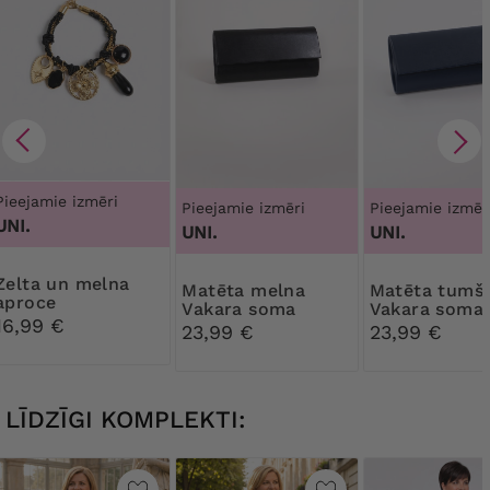
Pieejamie izmēri
Pieejamie izmēri
Pieejamie izmēr
UNI.
UNI.
UNI.
un melna
Matēta melna
Matēta tumši zila
aproce
Vakara soma
Vakara soma
16,99 €
23,99 €
23,99 €
LĪDZĪGI KOMPLEKTI: