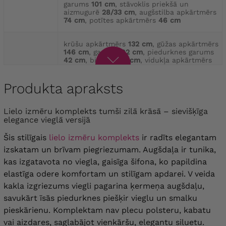
garums
101 cm
, stāvoklis priekšā un
aizmugurē
28/33 cm
, augšstilba apkārtmērs
74 cm
, potītes apkārtmērs
46 cm
krūšu apkārtmērs
132 cm
, gūžas apkārtmērs
146 cm
, garums
92 cm
, piedurknes garums
42 cm
, bicepss
54 cm
, vidukļa apkārtmērs
54
88-134 cm
, gūžas apkārtmērs
134 cm
,
garums
101 cm
, Stāvoklis priekšā un
Produkta apraksts
aizmugurē
28/33 cm
, augšstilba apkārtmērs
76 cm
, potītes apkārtmērs
48 cm
Lielo izmēru komplekts tumši zilā krāsā – sievišķīga
krūšu apkārtmērs
138 cm
, gūžas apkārtmērs
elegance vieglā versijā
152 cm
, garums
92 cm
, piedurknes garums
42 cm
, bicepss
56 cm
, vidukļa apkārtmērs
Šis stilīgais
lielo izmēru komplekts
ir radīts elegantam
56
92-140 cm
, gūžas apkārtmērs
140 cm
,
garums
101 cm
, stāvoklis priekšā un
izskatam un brīvam piegriezumam. Augšdaļa ir tunika,
aizmugurē
29/34 cm
, augšstilba apkārtmērs
kas izgatavota no viegla, gaisīga šifona, ko papildina
78 cm
, Kuba apkārtmērs
50 cm
elastīga odere komfortam un stilīgam apdarei. V veida
kakla izgriezums viegli pagarina ķermeņa augšdaļu,
Krūšu apkārtmērs
144 cm
, gūžas apkārtmērs
158 cm
, garums
92 cm
, piedurknes garums
savukārt īsās piedurknes piešķir vieglu un smalku
42 cm
, bicepss
58 cm
, vidukļa apkārtmērs
pieskārienu. Komplektam nav plecu polsteru, kabatu
58
46-146 cm
, gūžas apkārtmērs
146 cm
,
garums
102 cm
, Stāvoklis priekšā un
vai aizdares, saglabājot vienkāršu, elegantu siluetu.