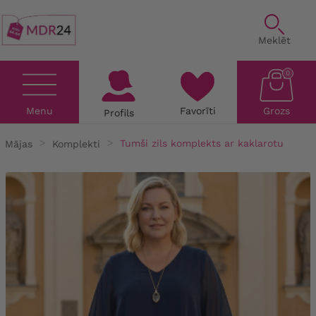
Meklēt
0
Menu
Favorīti
Grozs
Profils
Mājas
Komplekti
Tumši zils komplekts ar kaklarotu