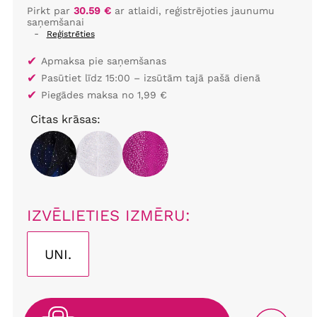
Pirkt par
30.59 €
ar atlaidi, reģistrējoties jaunumu
saņemšanai
-
Reģistrēties
✔
Apmaksa pie saņemšanas
✔
Pasūtiet līdz 15:00 – izsūtām tajā pašā dienā
✔
Piegādes maksa no 1,99 €
Citas krāsas:
IZVĒLIETIES IZMĒRU:
UNI.