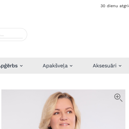
30 dienu atgri
Apģērbs
Apakšveļa
Aksesuāri