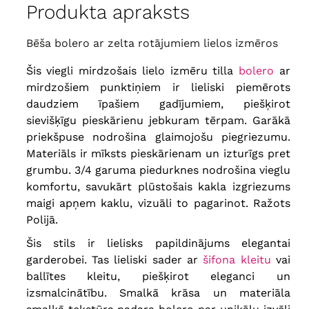
Produkta apraksts
Bēša bolero ar zelta rotājumiem lielos izmēros
Šis viegli mirdzošais lielo izmēru tilla
bolero
ar
mirdzošiem punktiņiem ir lieliski piemērots
daudziem īpašiem gadījumiem, piešķirot
sievišķīgu pieskārienu jebkuram tērpam. Garākā
priekšpuse nodrošina glaimojošu piegriezumu.
Materiāls ir mīksts pieskārienam un izturīgs pret
grumbu.
3/4 garuma piedurknes nodrošina vieglu
komfortu, savukārt plūstošais kakla izgriezums
maigi apņem kaklu, vizuāli to pagarinot. Ražots
Polijā.
Šis stils ir lielisks papildinājums elegantai
garderobei. Tas lieliski sader ar
šifona kleitu
vai
ballītes kleitu, piešķirot eleganci un
izsmalcinātību. Smalkā krāsa un materiāla