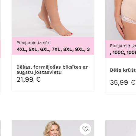
Pieejamie izmēri
Pieejamie iz
XL, 4XL, 5XL, 6XL, 7XL, 8XL, 9XL
,
3XL, 4XL, 5XL, 6XL, 7XL
100B, 100C, 100D, 10
Bēšas, formējošas biksītes ar
Bēšs krūš
augstu jostasvietu
21,99 €
35,99 €