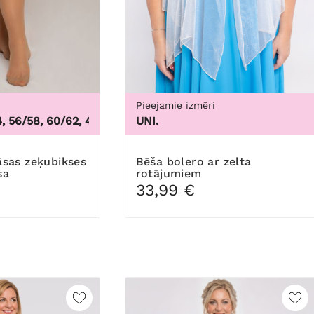
Pieejamie izmēri
3
6/58, 60/62
,
44/46, 48/50, 52/54, 56/58, 60/62
UNI.
Bēša bolero ar zelta
sa
rotājumiem
33,99 €