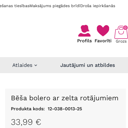
ešanas tiesības
Maksājums piegādes brīdī
Droša iepirkšanās
0
Profils
Favorīti
Grozs
Atlaides
Jautājumi un atbildes
Bēša bolero ar zelta rotājumiem
Produkta kods:
12-038-0013-25
33,99 €