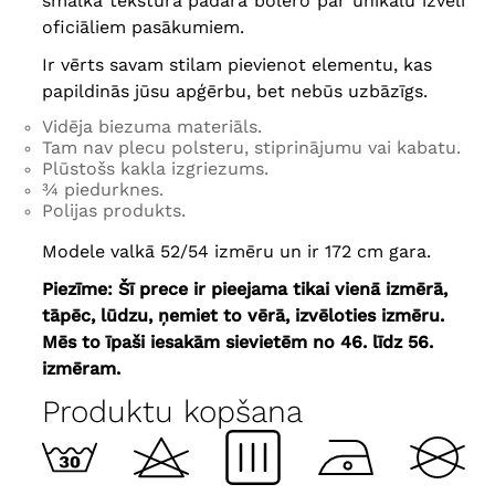
smalkā tekstūra padara bolero par unikālu izvēli
oficiāliem pasākumiem.
Ir vērts savam stilam pievienot elementu, kas
papildinās jūsu apģērbu, bet nebūs uzbāzīgs.
Vidēja biezuma materiāls.
Tam nav plecu polsteru, stiprinājumu vai kabatu.
Plūstošs kakla izgriezums.
¾ piedurknes.
Polijas produkts.
Modele valkā 52/54 izmēru un ir 172 cm gara.
Piezīme: Šī prece ir pieejama tikai vienā izmērā,
tāpēc, lūdzu, ņemiet to vērā, izvēloties izmēru.
Mēs to īpaši iesakām sievietēm no 46. līdz 56.
izmēram.
Produktu kopšana