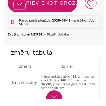
PIEVIENOT GROZAM
Paredzamā piegāde
2026-08-11
- pasūtiet līdz
14:00
Droši pirkumi MDR24 –
Skatīt detaļas
Izmēru tabula
Izmērs
Izmēri
krūšu apkārtmērs
132 cm
, gurnu
apkārtmērs
148 cm
, garums
Uniwersalny
84 cm
, piedurkņu garums
40 cm
,
bicepss
26 cm