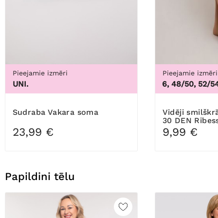
Pieejamie izmēri
Pieejamie izmēri
UNI.
44/46, 48/50, 52/54, 5
Sudraba Vakara soma
Vidēji smilškrāsas zeķubikses
30 DEN Ribes
23,99 €
9,99 €
Papildini tēlu