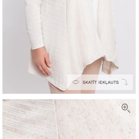
SKATĪT IEKĻAUTS