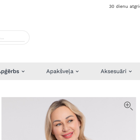
30 dienu atgri
Apģērbs
Apakšveļa
Aksesuāri