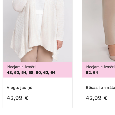
Pieejamie izmēri
Pieejamie izmēri
48, 50, 54, 58, 60, 62, 64
62, 64
Viegls jaciņš
Bēšas formāl
42,99 €
42,99 €