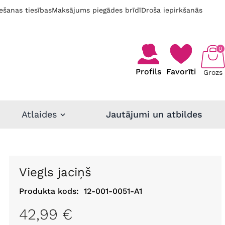
ešanas tiesības
Maksājums piegādes brīdī
Droša iepirkšanās
0
Profils
Favorīti
Grozs
Atlaides
Jautājumi un atbildes
Viegls jaciņš
Produkta kods:
12-001-0051-A1
42,99 €