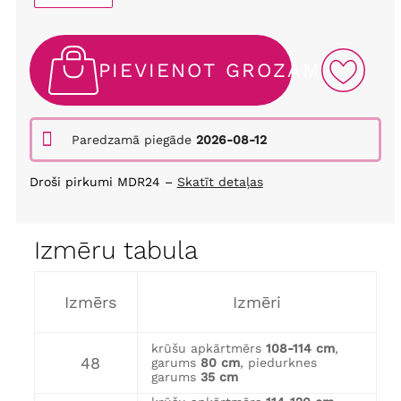
PIEVIENOT GROZAM
Paredzamā piegāde
2026-08-12
Droši pirkumi MDR24 –
Skatīt detaļas
Izmēru tabula
Izmērs
Izmēri
krūšu apkārtmērs
108-114 cm
,
48
garums
80 cm
, piedurknes
garums
35 cm