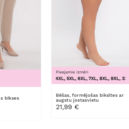
Pieejamie izmēri
3XL, 4XL, 5XL, 6XL, 7XL, 8XL, 9XL
,
3XL, 4
1
Bēšas, formējošas biksītes ar
as bikses
augstu jostasvietu
21,99 €