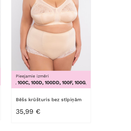
Pieejamie izmēri
XL, 5XL, 6XL, 7XL, 8XL, 9XL
00B, 100C, 100D, 100DD, 100F, 100G, 100H, 100I, 100J, 100K, 1
Bēšs krūšturis bez stīpiņām
35,99 €