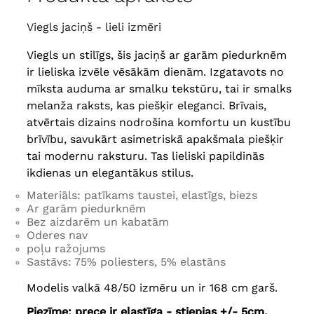
garums
48 cm
, Bicepss
60 cm
krūšu apkārtmērs
156-162 cm
,
Viegls jaciņš - lieli izmēri
gūžas apkārtmērs
162-168 cm
,
64
garums
80 cm
, piedurknes
Viegls un stilīgs, šis jaciņš ar garām piedurknēm
garums
48 cm
, Bicepss
62 cm
ir lieliska izvēle vēsākām dienām. Izgatavots no
mīksta auduma ar smalku tekstūru, tai ir smalks
melanža raksts, kas piešķir eleganci. Brīvais,
atvērtais dizains nodrošina komfortu un kustību
brīvību, savukārt asimetriskā apakšmala piešķir
tai modernu raksturu. Tas lieliski papildinās
ikdienas un elegantākus stilus.
Materiāls: patīkams taustei, elastīgs, biezs
Ar garām piedurknēm
Bez aizdarēm un kabatām
Oderes nav
poļu ražojums
Sastāvs: 75% poliesters, 5% elastāns
Modelis valkā 48/50 izmēru un ir 168 cm garš.
Piezīme: prece ir elastīga - stiepjas +/- 5cm,