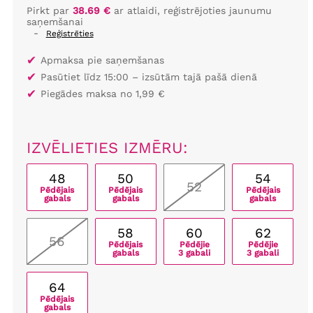
Pirkt par
38.69 €
ar atlaidi, reģistrējoties jaunumu
saņemšanai
-
Reģistrēties
✔
Apmaksa pie saņemšanas
✔
Pasūtiet līdz 15:00 – izsūtām tajā pašā dienā
✔
Piegādes maksa no 1,99 €
IZVĒLIETIES IZMĒRU:
48
50
54
52
Pēdējais
Pēdējais
Pēdējais
gabals
gabals
gabals
58
60
62
56
Pēdējais
Pēdējie
Pēdējie
gabals
3 gabali
3 gabali
64
Pēdējais
gabals