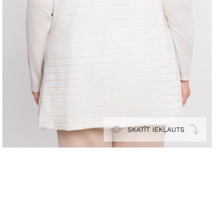
SKATĪT IEKĻAUTS