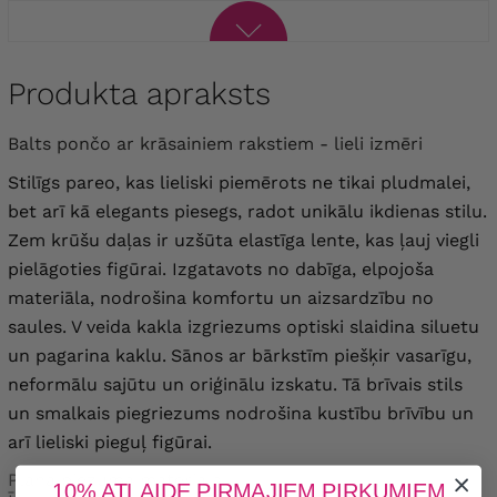
Produkta apraksts
Balts pončo ar krāsainiem rakstiem - lieli izmēri
Stilīgs pareo, kas lieliski piemērots ne tikai pludmalei,
bet arī kā elegants piesegs, radot unikālu ikdienas stilu.
Zem krūšu daļas ir uzšūta elastīga lente, kas ļauj viegli
pielāgoties figūrai.
Izgatavots no dabīga, elpojoša
materiāla, nodrošina komfortu un aizsardzību no
saules. V veida kakla izgriezums optiski slaidina siluetu
un pagarina kaklu.
Sānos ar bārkstīm piešķir vasarīgu,
neformālu sajūtu un oriģinālu izskatu.
Tā brīvais stils
un smalkais piegriezums nodrošina kustību brīvību un
arī lieliski pieguļ figūrai.
Plāna biezuma materiāls.
10% ATLAIDE PIRMAJIEM PIRKUMIEM