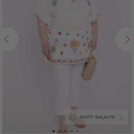
SKATĪT IEKĻAUTS