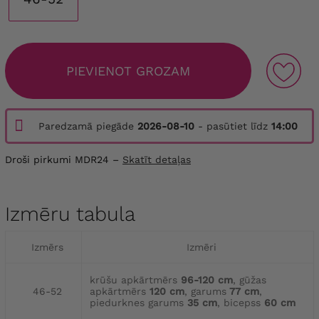
PIEVIENOT GROZAM
Paredzamā piegāde
2026-08-10
- pasūtiet līdz
14:00
Droši pirkumi MDR24 –
Skatīt detaļas
Izmēru tabula
Izmērs
Izmēri
krūšu apkārtmērs
96-120 cm
, gūžas
46-52
apkārtmērs
120 cm
, garums
77 cm
,
piedurknes garums
35 cm
, bicepss
60 cm