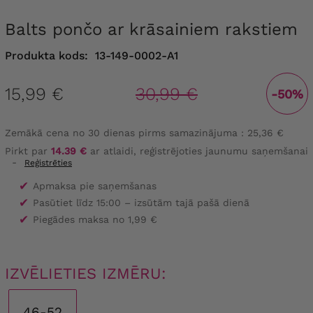
Balts pončo ar krāsainiem rakstiem
Produkta kods:
13-149-0002-A1
15,99 €
30,99 €
-50%
Zemākā cena no 30 dienas pirms samazinājuma :
25,36 €
Pirkt par
14.39 €
ar atlaidi, reģistrējoties jaunumu saņemšanai
-
Reģistrēties
✔
Apmaksa pie saņemšanas
✔
Pasūtiet līdz 15:00 – izsūtām tajā pašā dienā
✔
Piegādes maksa no 1,99 €
IZVĒLIETIES IZMĒRU:
46-52