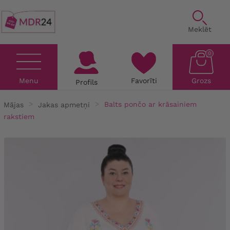
Meklēt
0
Menu
Favorīti
Grozs
Profils
Mājas
Jakas apmetņi
Balts pončo ar krāsainiem
rakstiem