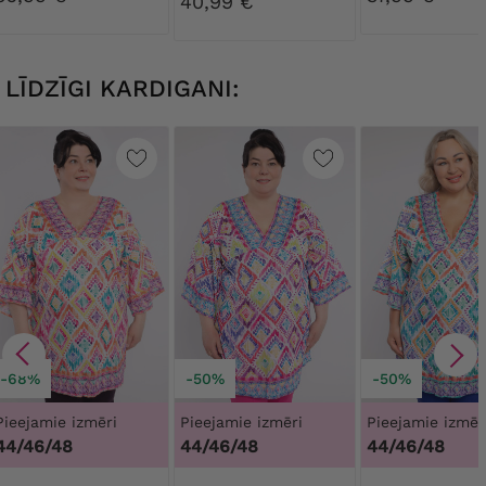
40,99 €
LĪDZĪGI KARDIGANI:
-68%
-50%
-50%
Pieejamie izmēri
Pieejamie izmēri
Pieejamie izmēr
44/46/48
44/46/48
44/46/48