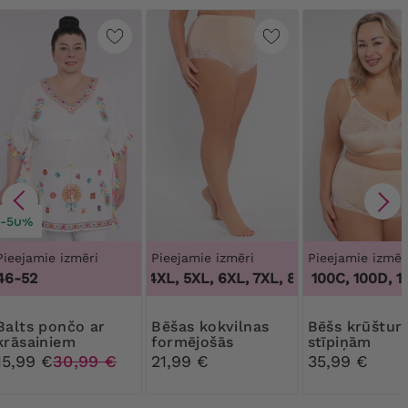
-50%
Pieejamie izmēri
Pieejamie izmēri
Pieejamie izmēr
46-52
3XL, 4XL, 5XL, 6XL, 7XL, 8XL, 9XL
100B, 100C, 100D, 100
,
3XL, 4X
pončo ar
Bēšas kokvilnas
Bēšs krūšturis bez
krāsainiem
formējošās
stīpiņām
rakstiem
biksītes ar
15,99 €
30,99 €
21,99 €
35,99 €
mežģīnēm