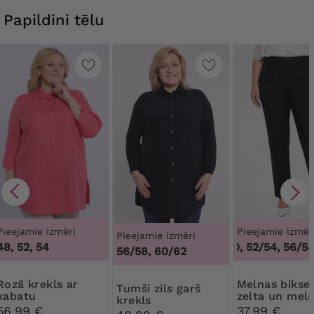
Papildini tēlu
Pieejamie izmēri
Pieejamie izmēr
Pieejamie izmēri
48, 52, 54
48/50, 52/54, 56/58
56/58, 60/62
rekls ar
Melnas bikses ar
Tumši zils garš
kabatu
zelta un mel
krekls
pogām
56,99 €
37,99 €