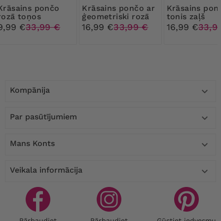
ns pončo
Krāsains pončo ar
Krāsains pončo
rozā toņos
ģeometriski rozā
tonis zaļš
rakstu
9,99 €
33,99 €
16,99 €
33,99 €
16,99 €
33,9
Kompānija

Par pasūtījumiem

Mans Konts

Veikala informācija

Pārbaudiet
Pārbaudiet
Gūstiet iedvesmu