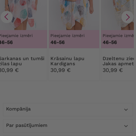
Pieejamie izmēri
Pieejamie izmēri
Pieejamie izmēr
46-56
46-56
46-56
 un tumši
Krāsainu lapu
Dzeltenu ziedu
zilas lapu
Kardigans
Jakas apmetņ
Kardigans
30,99 €
30,99 €
30,99 €
Kompānija

Par pasūtījumiem
