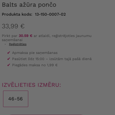
Balts ažūra pončo
Produkta kods:
13-150-0007-02
33,99 €
Pirkt par
30.59 €
ar atlaidi, reģistrējoties jaunumu
saņemšanai
-
Reģistrēties
✔
Apmaksa pie saņemšanas
✔
Pasūtiet līdz 15:00 – izsūtām tajā pašā dienā
✔
Piegādes maksa no 1,99 €
IZVĒLIETIES IZMĒRU:
46-56