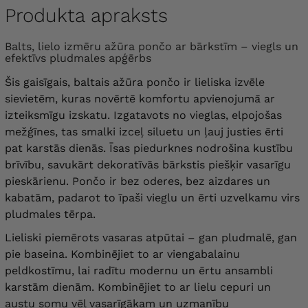
Produkta apraksts
Balts, lielo izmēru ažūra pončo ar bārkstīm – viegls un
efektīvs pludmales apģērbs
Šis gaisīgais, baltais ažūra pončo ir lieliska izvēle
sievietēm, kuras novērtē komfortu apvienojumā ar
izteiksmīgu izskatu. Izgatavots no vieglas, elpojošas
mežģīnes, tas smalki izceļ siluetu un ļauj justies ērti
pat karstās dienās. Īsas piedurknes nodrošina kustību
brīvību, savukārt dekoratīvās bārkstis piešķir vasarīgu
pieskārienu. Pončo ir bez oderes, bez aizdares un
kabatām, padarot to īpaši vieglu un ērti uzvelkamu virs
pludmales tērpa.
Lieliski piemērots vasaras atpūtai – gan pludmalē, gan
pie baseina. Kombinējiet to ar viengabalainu
peldkostīmu, lai radītu modernu un ērtu ansambli
karstām dienām. Kombinējiet to ar lielu cepuri un
austu somu vēl vasarīgākam un uzmanību