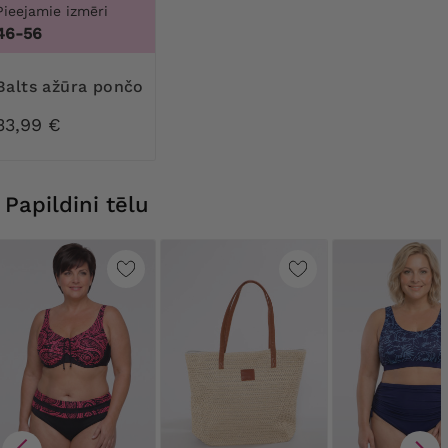
Pieejamie izmēri
46-56
Balts ažūra pončo
33,99 €
Papildini tēlu