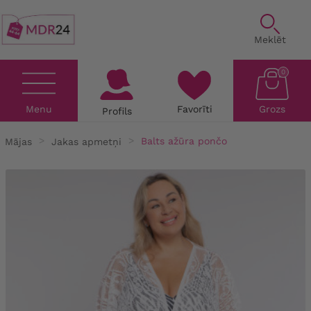
Meklēt
0
Menu
Favorīti
Grozs
Profils
Mājas
Jakas apmetņi
Balts ažūra pončo