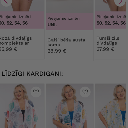
Pieejamie izmēri
Pieejamie izmēr
Pieejamie izmēri
50, 52, 54, 56
50, 52, 54, 56,
UNI.
ivdaļīgs
Tumši zils
Gaiši bēša austa
komplekts ar
divdaļīgs
soma
melnu rakstu
peldkostīms 
35,99 €
37,99 €
28,99 €
ziliem ziedie
LĪDZĪGI KARDIGANI: