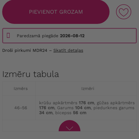
PIEVIENOT GROZAM
Paredzamā piegāde
2026-08-12
Droši pirkumi MDR24 –
Skatīt detaļas
Izmēru tabula
Izmērs
Izmēri
krūšu apkārtmērs
176 cm
, gūžas apkārtmērs
46-56
176 cm
, Garums
104 cm
, piedurknes garums
34 cm
, bicepss
56 cm