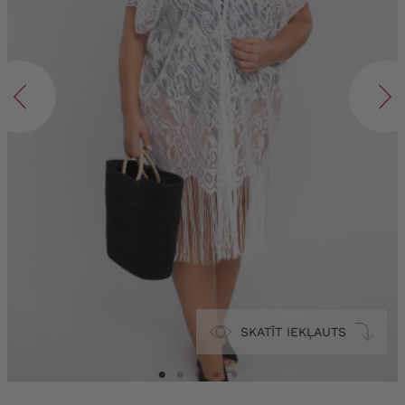
SKATĪT IEKĻAUTS