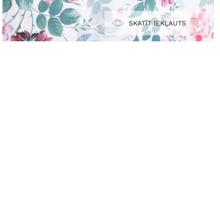
SKATĪT IEKĻAUTS