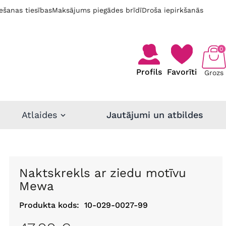
ešanas tiesības
Maksājums piegādes brīdī
Droša iepirkšanās
0
Profils
Favorīti
Grozs
Atlaides
Jautājumi un atbildes
Naktskrekls ar ziedu motīvu
Mewa
Produkta kods:
10-029-0027-99