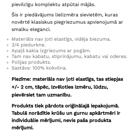
pievilcīgu komplektu atpūtai mājās.
Šis ir piedāvājums lielizmēra sievietēm, kuras
novērtē klasiskus piegriezumus apvienojumā ar
smalku eleganci.
Materiāls nav ļoti elastīgs, vidēja biezuma.
3/4 piedurkne.
Apaļš kakla izgriezums ar pogām.
Tam nav kabatu, stiprinājumu, kabatu vai oderes.
Polijas produkts.
Sastāvs: 100% kokvilna.
Piezīme: materiāls nav ļoti elastīgs, tas stiepjas
+/- 2 cm, tāpēc, izvēloties izmēru, lūdzu,
pievērsiet tam uzmanību.
Produkts tiek pārdots oriģinālajā iepakojumā.
Tabulā norādītie krūšu un gurnu apkārtmēri ir
individuālie mērījumi, nevis paša produkta
mērījumi.