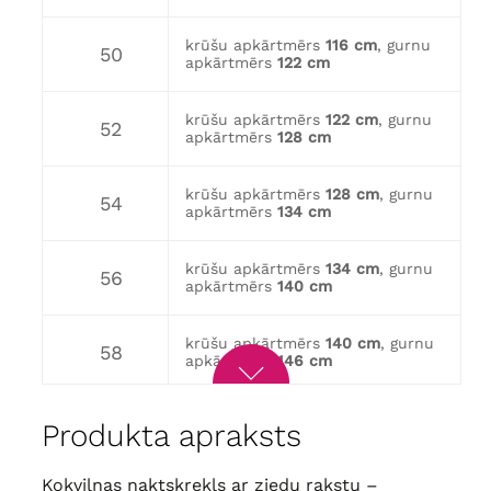
krūšu apkārtmērs
116 cm
, gurnu
50
apkārtmērs
122 cm
krūšu apkārtmērs
122 cm
, gurnu
52
apkārtmērs
128 cm
krūšu apkārtmērs
128 cm
, gurnu
54
apkārtmērs
134 cm
krūšu apkārtmērs
134 cm
, gurnu
56
apkārtmērs
140 cm
krūšu apkārtmērs
140 cm
, gurnu
58
apkārtmērs
146 cm
krūšu apkārtmērs
146 cm
, gurnu
60
Produkta apraksts
apkārtmērs
152 cm
Kokvilnas naktskrekls ar ziedu rakstu –