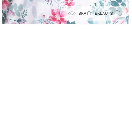
SKATĪT IEKĻAUTS