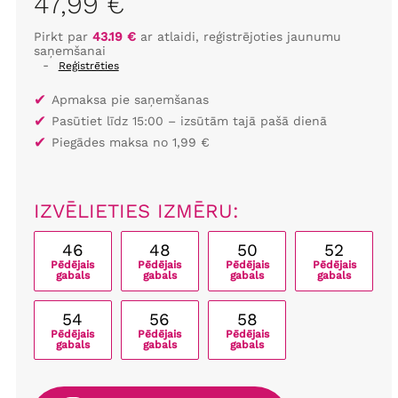
47,99 €
Pirkt par
43.19 €
ar atlaidi, reģistrējoties jaunumu
saņemšanai
-
Reģistrēties
✔
Apmaksa pie saņemšanas
✔
Pasūtiet līdz 15:00 – izsūtām tajā pašā dienā
✔
Piegādes maksa no 1,99 €
IZVĒLIETIES IZMĒRU:
46
48
50
52
Pēdējais
Pēdējais
Pēdējais
Pēdējais
gabals
gabals
gabals
gabals
54
56
58
Pēdējais
Pēdējais
Pēdējais
gabals
gabals
gabals