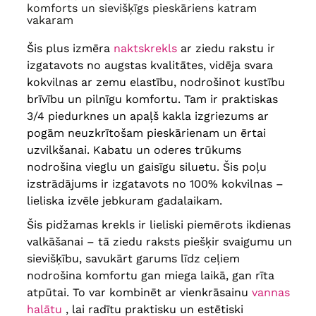
krūšu apkārtmērs
152 cm
, gurnu
62
komforts un sievišķīgs pieskāriens katram
apkārtmērs
158 cm
vakaram
Šis plus izmēra
naktskrekls
ar ziedu rakstu ir
izgatavots no augstas kvalitātes, vidēja svara
kokvilnas ar zemu elastību, nodrošinot kustību
brīvību un pilnīgu komfortu. Tam ir praktiskas
3/4 piedurknes un apaļš kakla izgriezums ar
pogām neuzkrītošam pieskārienam un ērtai
uzvilkšanai. Kabatu un oderes trūkums
nodrošina vieglu un gaisīgu siluetu. Šis poļu
izstrādājums ir izgatavots no 100% kokvilnas –
lieliska izvēle jebkuram gadalaikam.
Šis pidžamas krekls ir lieliski piemērots ikdienas
valkāšanai – tā ziedu raksts piešķir svaigumu un
sievišķību, savukārt garums līdz ceļiem
nodrošina komfortu gan miega laikā, gan rīta
atpūtai. To var kombinēt ar vienkrāsainu
vannas
halātu
, lai radītu praktisku un estētiski