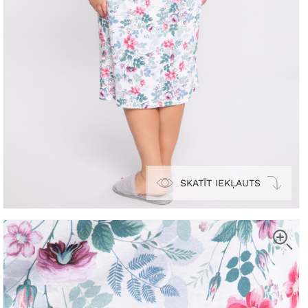
SKATĪT IEKĻAUTS