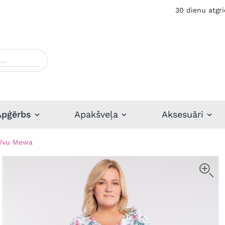
30 dienu atgri
Apģērbs
Apakšveļa
Aksesuāri
tīvu Mewa