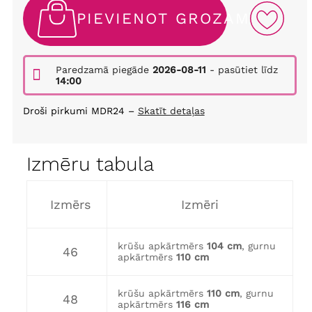
PIEVIENOT GROZAM
Paredzamā piegāde
2026-08-11
- pasūtiet līdz
14:00
Droši pirkumi MDR24 –
Skatīt detaļas
Izmēru tabula
Izmērs
Izmēri
krūšu apkārtmērs
104 cm
, gurnu
46
apkārtmērs
110 cm
krūšu apkārtmērs
110 cm
, gurnu
48
apkārtmērs
116 cm