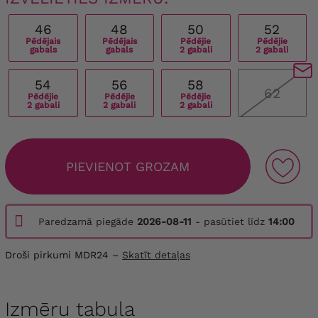
46
48
50
52
Pēdējais
Pēdējais
Pēdējie
Pēdējie
gabals
gabals
2 gabali
2 gabali
54
56
58
62
Pēdējie
Pēdējie
Pēdējie
2 gabali
2 gabali
2 gabali
PIEVIENOT GROZAM
Paredzamā piegāde
2026-08-11
- pasūtiet līdz
14:00
Droši pirkumi MDR24 –
Skatīt detaļas
Izmēru tabula