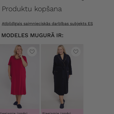
Produktu kopšana
Atbildīgais saimnieciskās darbības subjekts ES
MODELES MUGURĀ IR:
Pieejamie izmēri
Pieejamie izmēri