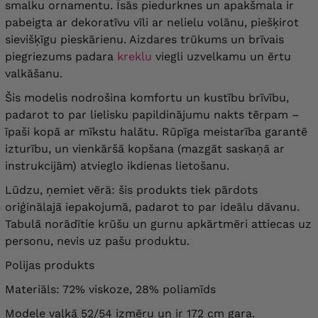
smalku ornamentu. Īsās piedurknes un apakšmala ir
pabeigta ar dekoratīvu vīli ar nelielu volānu, piešķirot
sievišķīgu pieskārienu. Aizdares trūkums un brīvais
piegriezums padara
kreklu
viegli uzvelkamu un ērtu
valkāšanu.
Šis modelis nodrošina komfortu un kustību brīvību,
padarot to par lielisku papildinājumu nakts tērpam –
īpaši kopā ar mīkstu halātu. Rūpīga meistarība garantē
izturību, un vienkāršā kopšana (mazgāt saskaņā ar
instrukcijām) atvieglo ikdienas lietošanu.
Lūdzu, ņemiet vērā: šis produkts tiek pārdots
oriģinālajā iepakojumā, padarot to par ideālu dāvanu.
Tabulā norādītie krūšu un gurnu apkārtmēri attiecas uz
personu, nevis uz pašu produktu.
Polijas produkts
Materiāls: 72% viskoze, 28% poliamīds
Modele valkā 52/54 izmēru un ir 172 cm gara.