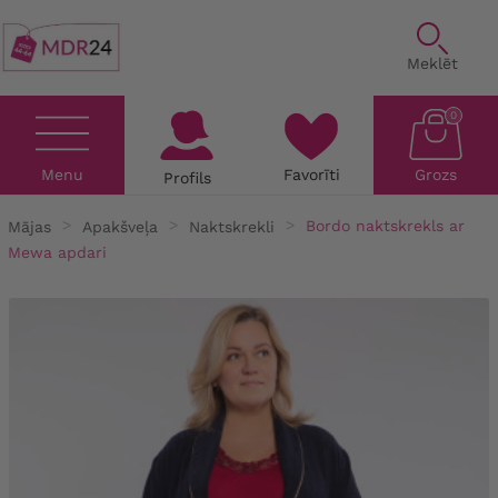
Meklēt
0
Menu
Favorīti
Grozs
Profils
Mājas
Apakšveļa
Naktskrekli
Bordo naktskrekls ar
Mewa apdari