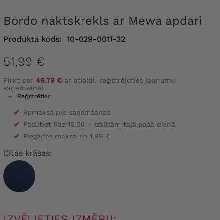
Bordo naktskrekls ar Mewa apdari
Produkta kods:
10-029-0011-32
51,99 €
Pirkt par
46.79 €
ar atlaidi, reģistrējoties jaunumu
saņemšanai
-
Reģistrēties
✔
Apmaksa pie saņemšanas
✔
Pasūtiet līdz 15:00 – izsūtām tajā pašā dienā
✔
Piegādes maksa no 1,99 €
Citas krāsas:
IZVĒLIETIES IZMĒRU: