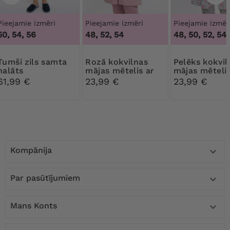
Pieejamie izmēri
Pieejamie izmēri
Pieejamie izmēr
50, 54, 56
48, 52, 54
48, 50, 52, 54
5
ls samta
Rozā kokvilnas
Pelēks kokvilnas
halāts
mājas mētelis ar
mājas mētelis
punktiņiem
rozēm
61,99 €
23,99 €
23,99 €
Kompānija

Par pasūtījumiem

Mans Konts
