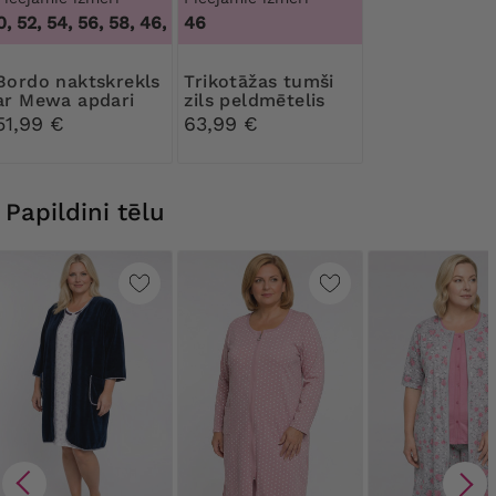
, 52, 54, 56, 58
,
46, 48, 50, 52, 54, 56, 58
46
aktskrekls
Trikotāžas tumši
ar Mewa apdari
zils peldmētelis
51,99 €
63,99 €
Papildini tēlu