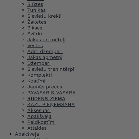
Blūzes
Tunikas
Sieviešu krekli
Žaketes
Bikses
Svārki
Jakas un mēteļi
Vestes
Adīti džemperi
Jakas apmetņi
Džemperi
Sieviešu treniņtērpi
Komplekti
Kostīmi
Jaunās preces
PAVASARIS-VASARA
RUDENS-ZIEMA
KĀZU PIEŅEMŠANA
Aksesuāri
Apakšveļa
Peldkostīmi
Atlaides
Apakšveļa