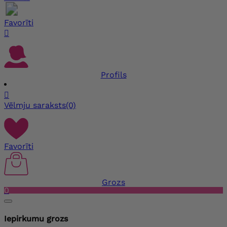
Favorīti

Profils

Vēlmju saraksts
(0)
Favorīti
Grozs
0
Iepirkumu grozs