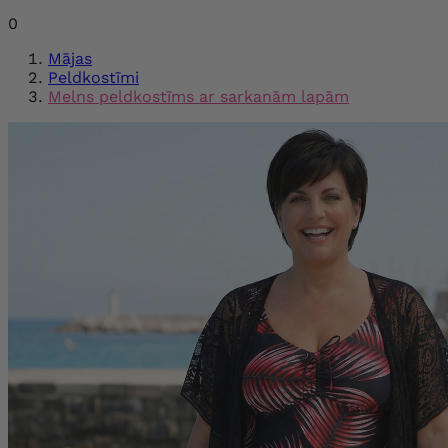
0
Mājas
Peldkostīmi
Melns peldkostīms ar sarkanām lapām