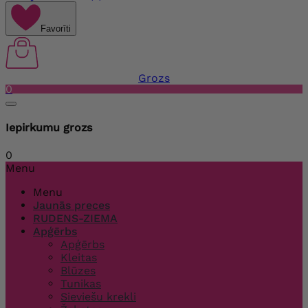
Favorīti
Grozs
0
Iepirkumu grozs
0
Menu
Menu
Jaunās preces
RUDENS-ZIEMA
Apģērbs
Apģērbs
Kleitas
Blūzes
Tunikas
Sieviešu krekli