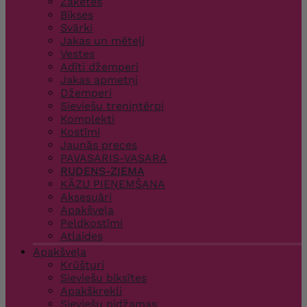
Žaketes
Bikses
Svārki
Jakas un mēteļi
Vestes
Adīti džemperi
Jakas apmetņi
Džemperi
Sieviešu treniņtērpi
Komplekti
Kostīmi
Jaunās preces
PAVASARIS-VASARA
RUDENS-ZIEMA
KĀZU PIEŅEMŠANA
Aksesuāri
Apakšveļa
Peldkostīmi
Atlaides
Apakšveļa
Krūšturi
Sieviešu biksītes
Apakškrekli
Sieviešu pidžamas