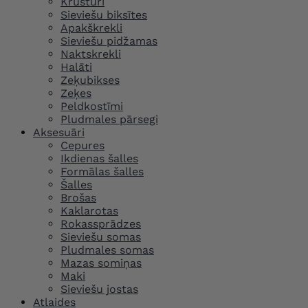
Krūšturi
Sieviešu biksītes
Apakškrekli
Sieviešu pidžamas
Naktskrekli
Halāti
Zeķubikses
Zeķes
Peldkostīmi
Pludmales pārsegi
Aksesuāri
Cepures
Ikdienas šalles
Formālas šalles
Šalles
Brošas
Kaklarotas
Rokassprādzes
Sieviešu somas
Pludmales somas
Mazas somiņas
Maki
Sieviešu jostas
Atlaides