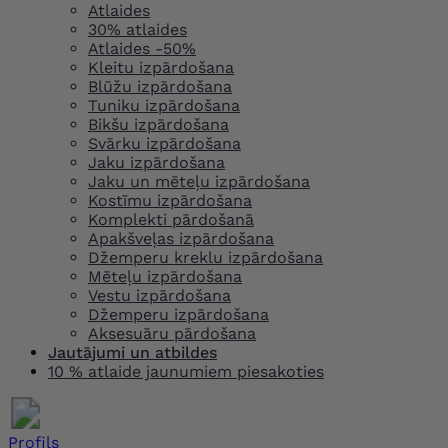
Atlaides
30% atlaides
Atlaides -50%
Kleitu izpārdošana
Blūžu izpārdošana
Tuniku izpārdošana
Bikšu izpārdošana
Svārku izpārdošana
Jaku izpārdošana
Jaku un mēteļu izpārdošana
Kostīmu izpārdošana
Komplekti pārdošanā
Apakšveļas izpārdošana
Džemperu kreklu izpārdošana
Mēteļu izpārdošana
Vestu izpārdošana
Džemperu izpārdošana
Aksesuāru pārdošana
Jautājumi un atbildes
10 % atlaide jaunumiem piesakoties
Profils