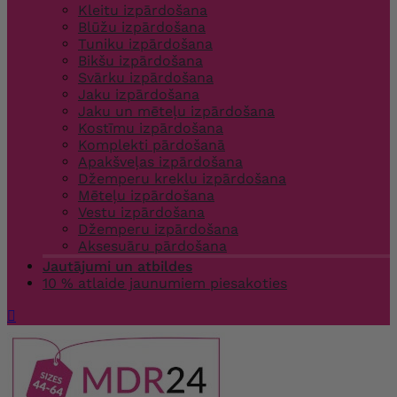
Kleitu izpārdošana
Blūžu izpārdošana
Tuniku izpārdošana
Bikšu izpārdošana
Svārku izpārdošana
Jaku izpārdošana
Jaku un mēteļu izpārdošana
Kostīmu izpārdošana
Komplekti pārdošanā
Apakšveļas izpārdošana
Džemperu kreklu izpārdošana
Mēteļu izpārdošana
Vestu izpārdošana
Džemperu izpārdošana
Aksesuāru pārdošana
Jautājumi un atbildes
10 % atlaide jaunumiem piesakoties
