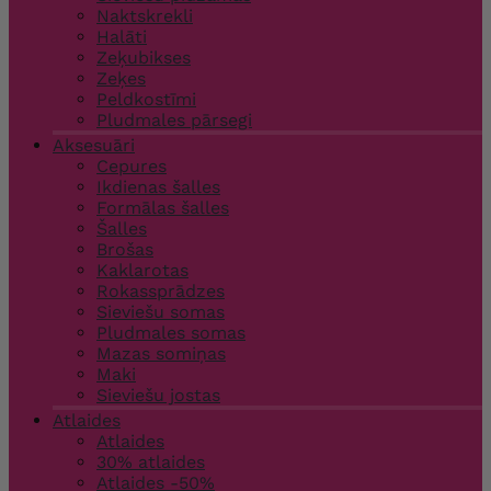
Naktskrekli
Halāti
Zeķubikses
Zeķes
Peldkostīmi
Pludmales pārsegi
Aksesuāri
Cepures
Ikdienas šalles
Formālas šalles
Šalles
Brošas
Kaklarotas
Rokassprādzes
Sieviešu somas
Pludmales somas
Mazas somiņas
Maki
Sieviešu jostas
Atlaides
Atlaides
30% atlaides
Atlaides -50%