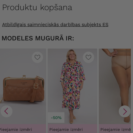
Produktu kopšana
Atbildīgais saimnieciskās darbības subjekts ES
MODELES MUGURĀ IR:
-50%
Pieejamie izmēri
Pieejamie izmēri
Pieejamie izmēr