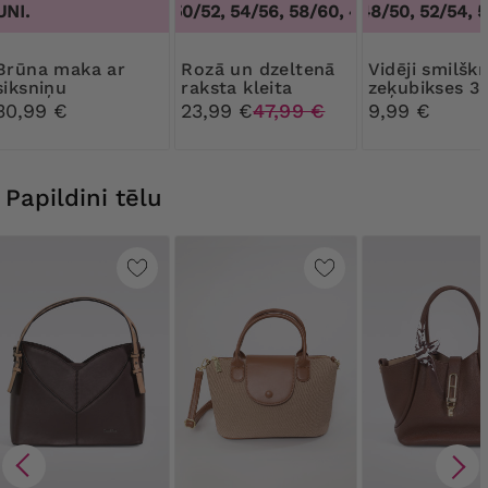
UNI.
46/48, 50/52, 54/56, 58/60
44/46, 48/50, 52/54, 5
,
46/48, 50/52, 54
 maka ar
Rozā un dzeltenā
Vidēji smilškrāsas
siksniņu
raksta kleita
zeķubikses 3
Ribessa
30,99 €
23,99 €
47,99 €
9,99 €
Papildini tēlu