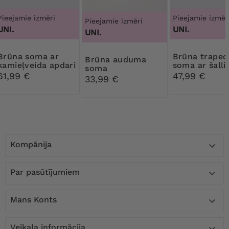
Pieejamie izmēri
Pieejamie izmēr
Pieejamie izmēri
UNI.
UNI.
UNI.
 soma ar
Brūna trapecveida
Brūna auduma
kamieļveida apdari
soma ar šalli
soma
61,99 €
47,99 €
33,99 €
Kompānija

Par pasūtījumiem

Mans Konts

Veikala informācija