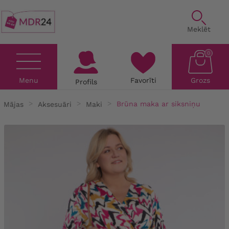
Meklēt
0
Menu
Favorīti
Grozs
Profils
Mājas
Aksesuāri
Maki
Brūna maka ar siksniņu