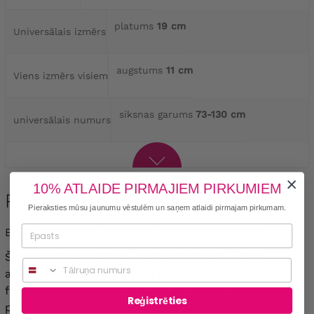
platums
19 cm
Universālais izmērs
augstums
11 cm
Viens izmērs visiem
siksnas garums
73-130 cm
universālais numurs
10% ATLAIDE PIRMAJIEM PIRKUMIEM
Produkta apraksts
Pieraksties mūsu jaunumu vēstulēm un saņem atlaidi pirmajam pirkumam.
Brūna maka ar noņemamu, regulējamu siksniņu
Šim modelim ir divi praktiski nodalījumi — viens
Phone
aiztaisāms ar rāvējslēdzēju, bet otrs — stepēta maka
formā, kas aiztaisāms ar klasisku aizdari. Zelta apdare
Reģistrēties
piešķir tam elegantu, mūžīgu raksturu. Rāvējslēdzēja