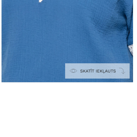
SKATĪT IEKĻAUTS