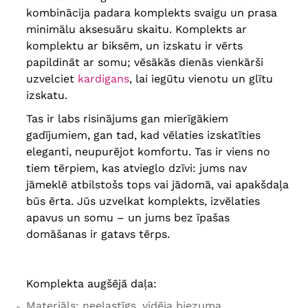
kombinācija padara komplekts svaigu un prasa
minimālu aksesuāru skaitu. Komplekts ar
komplektu ar biksēm, un izskatu ir vērts
papildināt ar somu; vēsākās dienās vienkārši
uzvelciet
kardigans
, lai iegūtu vienotu un glītu
izskatu.
Tas ir labs risinājums gan mierīgākiem
gadījumiem, gan tad, kad vēlaties izskatīties
eleganti, neupurējot komfortu.
Tas ir viens no
tiem tērpiem, kas atvieglo dzīvi: jums nav
jāmeklē atbilstošs tops vai jādomā, vai apakšdaļa
būs ērta. Jūs uzvelkat komplekts, izvēlaties
apavus un somu – un jums bez īpašas
domāšanas ir gatavs tērps.
Komplekta augšējā daļa:
Materiāls: neelastīgs, vidēja biezuma.