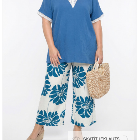
SKATĪT IEKĻAUTS