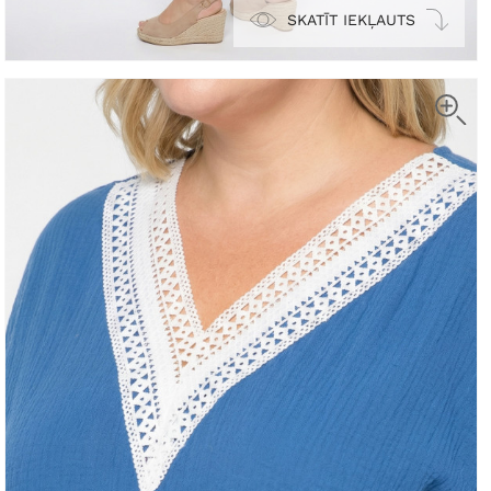
SKATĪT IEKĻAUTS