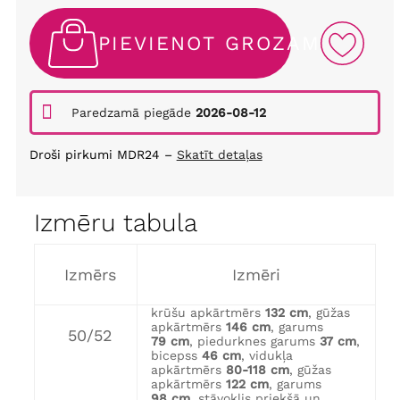
PIEVIENOT GROZAM
Paredzamā piegāde
2026-08-12
Droši pirkumi MDR24 –
Skatīt detaļas
Izmēru tabula
Izmērs
Izmēri
krūšu apkārtmērs
132 cm
, gūžas
apkārtmērs
146 cm
, garums
50/52
79 cm
, piedurknes garums
37 cm
,
bicepss
46 cm
, vidukļa
apkārtmērs
80-118 cm
, gūžas
apkārtmērs
122 cm
, garums
98 cm
, stāvoklis priekšā un