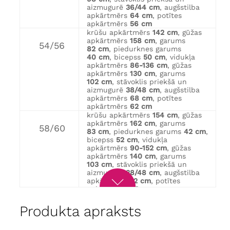
aizmugurē
36/44 cm
, augšstilba
apkārtmērs
64 cm
, potītes
apkārtmērs
56 cm
krūšu apkārtmērs
142 cm
, gūžas
apkārtmērs
158 cm
, garums
54/56
82 cm
, piedurknes garums
40 cm
, bicepss
50 cm
, vidukļa
apkārtmērs
86-136 cm
, gūžas
apkārtmērs
130 cm
, garums
102 cm
, stāvoklis priekšā un
aizmugurē
38/48 cm
, augšstilba
apkārtmērs
68 cm
, potītes
apkārtmērs
62 cm
krūšu apkārtmērs
154 cm
, gūžas
apkārtmērs
162 cm
, garums
58/60
83 cm
, piedurknes garums
42 cm
,
bicepss
52 cm
, vidukļa
apkārtmērs
90-152 cm
, gūžas
apkārtmērs
140 cm
, garums
103 cm
, stāvoklis priekšā un
aizmugurē
38/48 cm
, augšstilba
apkārtmērs
72 cm
, potītes
apkārtmērs
68 cm
Produkta apraksts