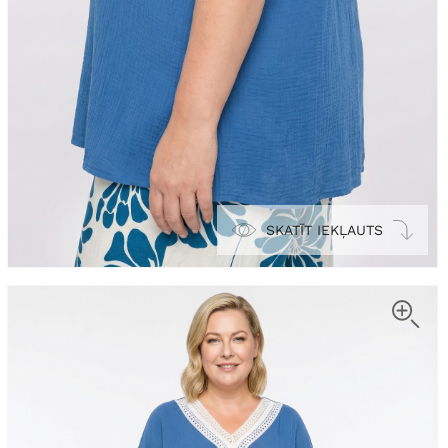
SKATĪT IEKĻAUTS