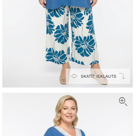
SKATĪT IEKĻAUTS