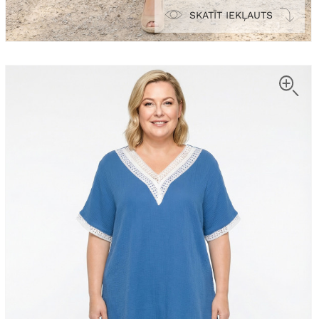
SKATĪT IEKĻAUTS