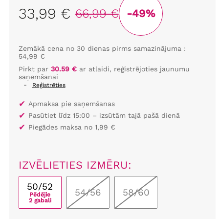
33,99 €
66,99 €
-49%
Zemākā cena no 30 dienas pirms samazinājuma :
54,99 €
Pirkt par
30.59 €
ar atlaidi, reģistrējoties jaunumu
saņemšanai
-
Reģistrēties
✔
Apmaksa pie saņemšanas
✔
Pasūtiet līdz 15:00 – izsūtām tajā pašā dienā
✔
Piegādes maksa no 1,99 €
IZVĒLIETIES IZMĒRU:
50/52
54/56
58/60
Pēdējie
2 gabali