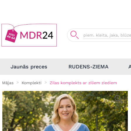
Jaunās preces
RUDENS-ZIEMA
Mājas
Komplekti
Zilas komplekts ar ziliem ziediem