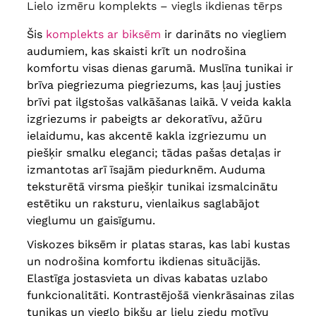
Lielo izmēru komplekts – viegls ikdienas tērps
Šis
komplekts ar biksēm
ir darināts no viegliem
audumiem, kas skaisti krīt un nodrošina
komfortu visas dienas garumā. Muslīna tunikai ir
brīva piegriezuma piegriezums, kas ļauj justies
brīvi pat ilgstošas ​​valkāšanas laikā. V veida kakla
izgriezums ir pabeigts ar dekoratīvu, ažūru
ielaidumu, kas akcentē kakla izgriezumu un
piešķir smalku eleganci; tādas pašas detaļas ir
izmantotas arī īsajām piedurknēm. Auduma
teksturētā virsma piešķir tunikai izsmalcinātu
estētiku un raksturu, vienlaikus saglabājot
vieglumu un gaisīgumu.
Viskozes biksēm ir platas staras, kas labi kustas
un nodrošina komfortu ikdienas situācijās.
Elastīga jostasvieta un divas kabatas uzlabo
funkcionalitāti. Kontrastējošā vienkrāsainas zilas
tunikas un vieglo bikšu ar lielu ziedu motīvu