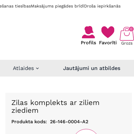
ešanas tiesības
Maksājums piegādes brīdī
Droša iepirkšanās
0
Profils
Favorīti
Grozs
Atlaides
Jautājumi un atbildes
Zilas komplekts ar ziliem
ziediem
Produkta kods:
26-146-0004-A2