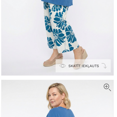
SKATĪT IEKĻAUTS