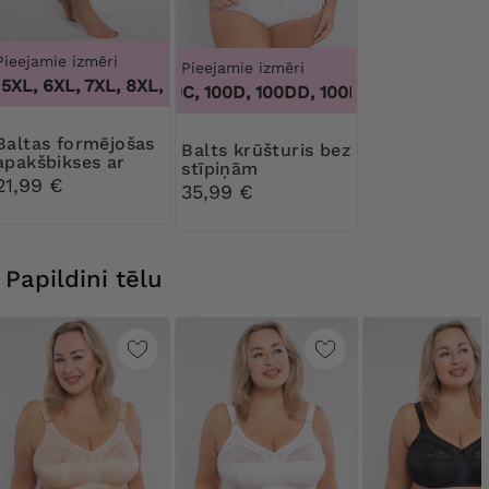
Pieejamie izmēri
Pieejamie izmēri
5XL, 6XL, 7XL, 8XL, 9XL
,
3XL, 4XL, 5XL, 6XL, 7XL, 8XL, 9XL
100B, 100C, 100D, 100DD, 100F, 100G, 100H, 100I,
formējošas
Balts krūšturis bez
apakšbikses ar
stīpiņām
augstu vidukli
21,99 €
35,99 €
Papildini tēlu