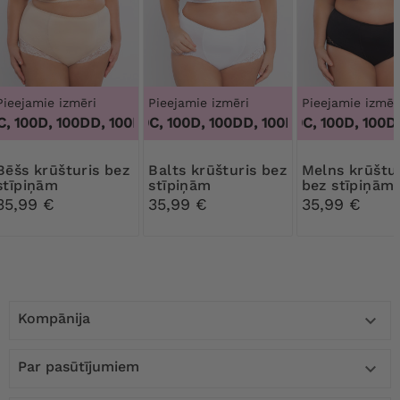
Pieejamie izmēri
Pieejamie izmēri
Pieejamie izmēr
 100D, 100DD, 100F, 100G, 100H, 100I, 100J, 100K, 105B, 105C
100B, 100C, 100D, 100DD, 100F, 100G, 100H, 100I,
100B, 100C, 100D, 100DD, 
ūšturis bez
Balts krūšturis bez
Melns krūšturis
stīpiņām
stīpiņām
bez stīpiņām
35,99 €
35,99 €
35,99 €
Kompānija

Par pasūtījumiem
