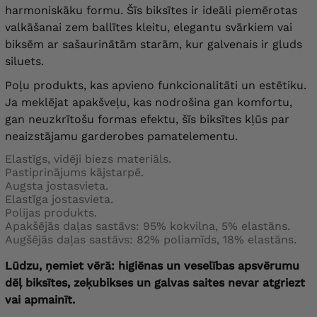
harmoniskāku formu. Šīs biksītes ir ideāli piemērotas
valkāšanai zem ballītes kleitu, elegantu svārkiem vai
biksēm ar sašaurinātām starām, kur galvenais ir gluds
siluets.
Poļu produkts, kas apvieno funkcionalitāti un estētiku.
Ja meklējat apakšveļu, kas nodrošina gan komfortu,
gan neuzkrītošu formas efektu, šīs biksītes kļūs par
neaizstājamu garderobes pamatelementu.
Elastīgs, vidēji biezs materiāls.
Pastiprinājums kājstarpē.
Augsta jostasvieta.
Elastīga jostasvieta.
Polijas produkts.
Apakšējās daļas sastāvs: 95% kokvilna, 5% elastāns.
Augšējās daļas sastāvs: 82% poliamīds, 18% elastāns.
Lūdzu, ņemiet vērā:
higiēnas un veselības apsvērumu
dēļ biksītes, zeķubikses un galvas saites nevar atgriezt
vai apmainīt.