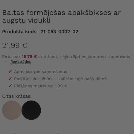
Baltas formējošas apakšbikses ar
augstu vidukli
Produkta kods:
21-053-0002-02
21,99 €
Pirkt par
19.79 €
ar atlaidi, reģistrējoties jaunumu saņemšanai
-
Reģistrēties
✔
Apmaksa pie saņemšanas
✔
Pasūtiet līdz 15:00 – izsūtām tajā pašā dienā
✔
Piegādes maksa no 1,99 €
Citas krāsas: