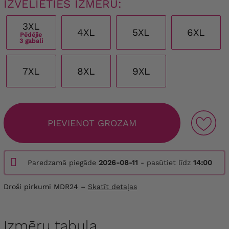
IZVĒLIETIES IZMĒRU:
3XL
4XL
5XL
6XL
Pēdējie
3 gabali
7XL
8XL
9XL
PIEVIENOT GROZAM
Paredzamā piegāde
2026-08-11
- pasūtiet līdz
14:00
Droši pirkumi MDR24 –
Skatīt detaļas
Izmēru tabula