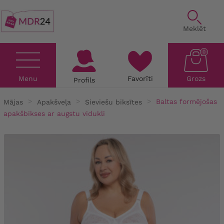
Meklēt
0
Menu
Favorīti
Grozs
Profils
Mājas
Apakšveļa
Sieviešu biksītes
Baltas formējošas
apakšbikses ar augstu vidukli