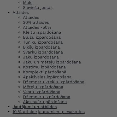
Maki
Sieviešu jostas
Atlaides
Atlaides
30% atlaides
Atlaides -50%
Kleitu izpārdošana
Blūžu izpārdošana
Tuniku izpārdošana
Bikšu izpārdošana
Svārku izpārdošana
Jaku izpārdošana
Jaku un mēteļu izpārdošana
Kostīmu izpārdošana
Komplekti pārdošanā
Apakšveļas izpārdošana
Džemperu kreklu izpārdošana
Mēteļu izpārdošana
Vestu izpārdošana
Džemperu izpārdošana
Aksesuāru pārdošana
Jautājumi un atbildes
10 % atlaide jaunumiem piesakoties