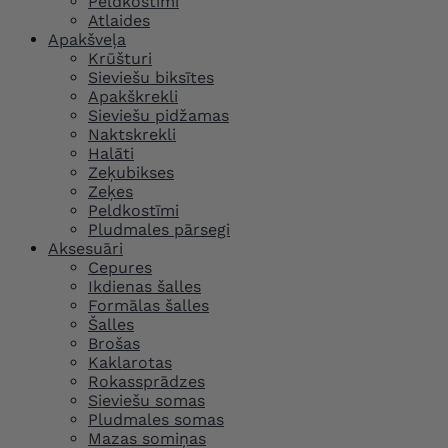
Peldkostīmi
Atlaides
Apakšveļa
Krūšturi
Sieviešu biksītes
Apakškrekli
Sieviešu pidžamas
Naktskrekli
Halāti
Zeķubikses
Zeķes
Peldkostīmi
Pludmales pārsegi
Aksesuāri
Cepures
Ikdienas šalles
Formālas šalles
Šalles
Brošas
Kaklarotas
Rokassprādzes
Sieviešu somas
Pludmales somas
Mazas somiņas