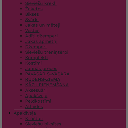
Sieviešu krekli
Žaketes
Bikses
Svārki
Jakas un mēteļi
Vestes
Adīti džemperi
Jakas apmetņi
Džemperi
Sieviešu treniņtērpi
Komplekti
Kostīmi
Jaunās preces
PAVASARIS-VASARA
RUDENS-ZIEMA
KĀZU PIEŅEMŠANA
Aksesuāri
Apakšveļa
Peldkostīmi
Atlaides
Apakšveļa
Krūšturi
Sieviešu biksītes