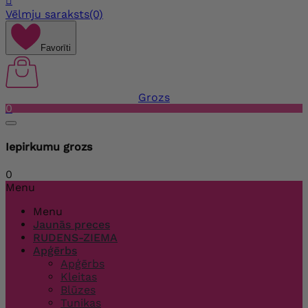

Vēlmju saraksts
(0)
Favorīti
Grozs
0
Iepirkumu grozs
0
Menu
Menu
Jaunās preces
RUDENS-ZIEMA
Apģērbs
Apģērbs
Kleitas
Blūzes
Tunikas