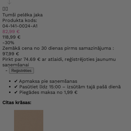


Tumši pelēka jaka
Produkta kods:
04-141-0024-A1
82,99 €
118,99 €
-30%
Zemākā cena no 30 dienas pirms samazinājuma :
97,99 €
Pirkt par
74.69 €
ar atlaidi, reģistrējoties jaunumu
saņemšanai
-
Reģistrēties
✔
Apmaksa pie saņemšanas
✔
Pasūtiet līdz 15:00 – izsūtām tajā pašā dienā
✔
Piegādes maksa no 1,99 €
Citas krāsas: