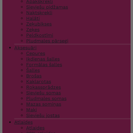
Apakškrekli
Sieviešu pidžamas
Naktskrekli
Halāti
Zeķubikses
Zeķes
Peldkostīmi
Pludmales pārsegi
Aksesuāri
Cepures
Ikdienas šalles
Formālas šalles
Šalles
Brošas
Kaklarotas
Rokassprādzes
Sieviešu somas
Pludmales somas
Mazas somiņas
Maki
Sieviešu jostas
Atlaides
Atlaides