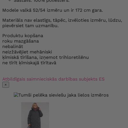
Sastāvs: 100% poliesters.
Modele valkā 52/54 izmēru un ir 172 cm gara.
Materiāls nav elastīgs, tāpēc, izvēloties izmēru, lūdzu,
pievērsiet tam uzmanību.
Produktu kopšana
roku mazgāšana
nebalināt
neizžāvējiet mehāniski
ķīmiskā tīrīšana, izņemot trihloretilēnu
ne tīrīt ķīmiskajā tīrītavā
Atbildīgais saimnieciskās darbības subjekts ES
×