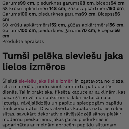
Garums
99 cm
, piedurknes garums
68 cm
, biceps
54 cm
58
krūšu apkārtmērs
148 cm
, gūžas apkārtmērs
150 cm
,
Garums
100 cm
, piedurknes garums
69 cm
, Bicepss
56
cm
60
krūšu apkārtmērs
152 cm
, gūžas apkārtmērs
156 cm
,
Garums
100 cm
, piedurknes garums
70 cm
, Bicepss
56
cm
Produkta apraksts
Tumši pelēka sieviešu jaka
lielos izmēros
Šī siltā
sieviešu jaka lielie izmēri
ir izgatavota no bieza,
silta materiāla, nodrošinot komfortu pat aukstās
dienās. Tai ir praktiska, fiksēta kapuce ar aukliņām, kas
pasargā no vēja un aukstuma. Jaka aiztaisāma ar
izturīgu rāvējslēdzēju un papildu spiedpogām papildu
funkcionalitātei. Divas atvērtas kabatas uzturēs rokas
siltas, savukārt dekoratīvie rāvējslēdzēji sānos piešķir
modernu pieskārienu. jakas garās piedurknes ir
apdarinātas ar melnām aprocēm papildu siltumam.