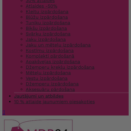
30% atlaides
Atlaides -50%
Kleitu izpārdošana
Blūžu izpārdošana
Tuniku izpārdošana
Bikšu izpārdošana
Svārku izpārdošana
Jaku izpārdošana
Jaku un mēteļu izpārdošana
Kostīmu izpārdošana
Komplekti pārdošanā
Apakšveļas izpārdošana
Džemperu kreklu izpārdošana
Mēteļu izpārdošana
Vestu izpārdošana
Džemperu izpārdošana
Aksesuāru pārdošana
Jautājumi un atbildes
10 % atlaide jaunumiem piesakoties
