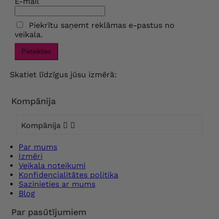
E-mail
Piekrītu saņemt reklāmas e-pastus no
veikala.
Pieteikties
Skatiet līdzīgus jūsu izmērā:
Kompānija
Kompānija


Par mums
Izmēri
Veikala noteikumi
Konfidencialitātes politika
Sazinieties ar mums
Blog
Par pasūtījumiem