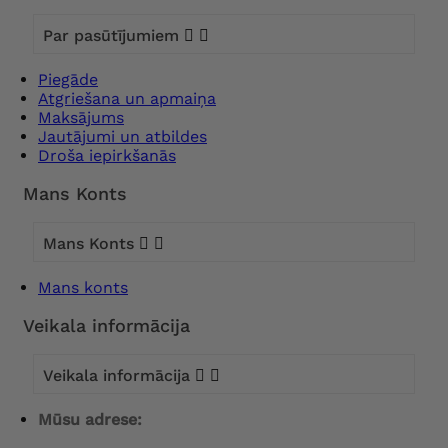
Par pasūtījumiem


Piegāde
Atgriešana un apmaiņa
Maksājums
Jautājumi un atbildes
Droša iepirkšanās
Mans Konts
Mans Konts


Mans konts
Veikala informācija
Veikala informācija


Mūsu adrese: