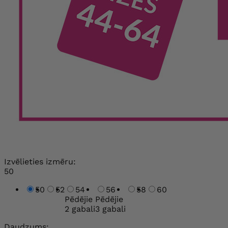
Izvēlieties izmēru:
50
50
52
54
56
58
60
Pēdējie
Pēdējie
2 gabali
3 gabali
Daudzums: