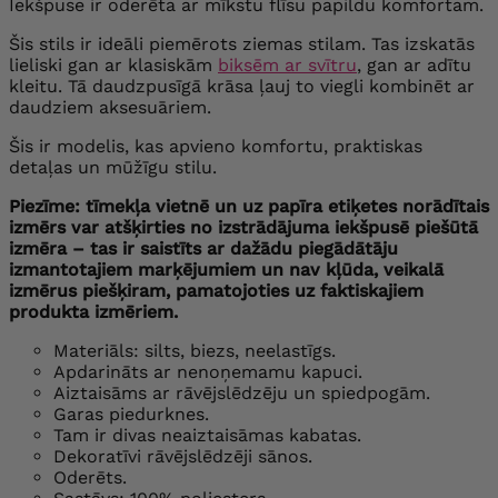
Iekšpuse ir oderēta ar mīkstu flīsu papildu komfortam.
Šis stils ir ideāli piemērots ziemas stilam. Tas izskatās
lieliski gan ar klasiskām
biksēm ar svītru
, gan ar adītu
kleitu. Tā daudzpusīgā krāsa ļauj to viegli kombinēt ar
daudziem aksesuāriem.
Šis ir modelis, kas apvieno komfortu, praktiskas
detaļas un mūžīgu stilu.
Piezīme: tīmekļa vietnē un uz papīra etiķetes norādītais
izmērs var atšķirties no izstrādājuma iekšpusē piešūtā
izmēra – tas ir saistīts ar dažādu piegādātāju
izmantotajiem marķējumiem un nav kļūda, veikalā
izmērus piešķiram, pamatojoties uz faktiskajiem
produkta izmēriem.
Materiāls: silts, biezs, neelastīgs.
Apdarināts ar nenoņemamu kapuci.
Aiztaisāms ar rāvējslēdzēju un spiedpogām.
Garas piedurknes.
Tam ir divas neaiztaisāmas kabatas.
Dekoratīvi rāvējslēdzēji sānos.
Oderēts.