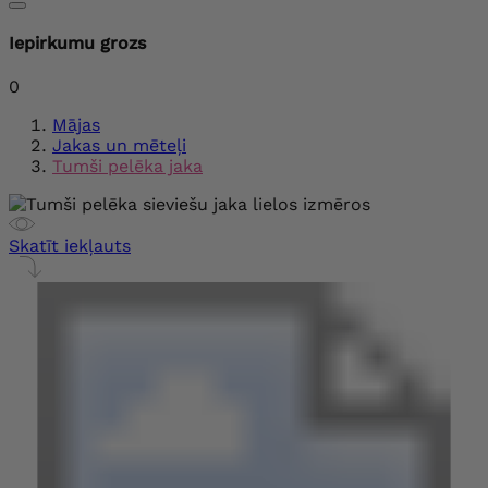
Iepirkumu grozs
0
Mājas
Jakas un mēteļi
Tumši pelēka jaka
Skatīt iekļauts