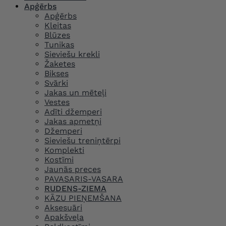
Apģērbs
Apģērbs
Kleitas
Blūzes
Tunikas
Sieviešu krekli
Žaketes
Bikses
Svārki
Jakas un mēteļi
Vestes
Adīti džemperi
Jakas apmetņi
Džemperi
Sieviešu treniņtērpi
Komplekti
Kostīmi
Jaunās preces
PAVASARIS-VASARA
RUDENS-ZIEMA
KĀZU PIEŅEMŠANA
Aksesuāri
Apakšveļa