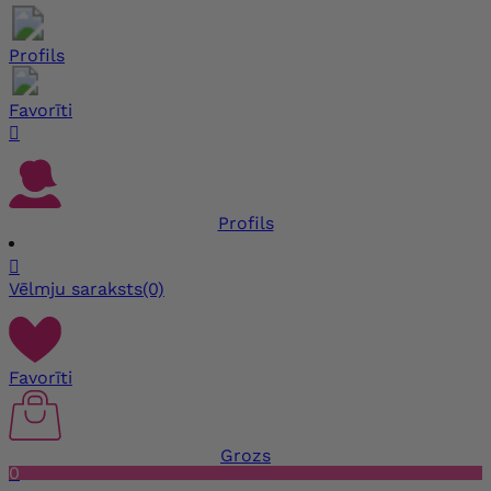
Profils
Favorīti

Profils

Vēlmju saraksts
(0)
Favorīti
Grozs
0