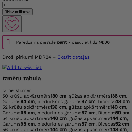

Nav noliktavā
Paredzamā piegāde
parīt
- pasūtiet līdz
14:00
Droši pirkumi MDR24 –
Skatīt detaļas
Izmēru tabula
Izmērs
Izmēri
50
krūšu apkārtmērs
130 cm
, gūžas apkārtmērs
136 cm
,
Garums
94 cm
, piedurknes garums
67 cm
, bicepss
48 cm
52
krūšu apkārtmērs
136 cm
, gūžas apkārtmērs
140 cm
,
Garums
96 cm
, piedurknes garums
67 cm
, Bicepss
50 cm
54
krūšu apkārtmērs
140 cm
, gūžas apkārtmērs
144 cm
,
Garums
98 cm
, piedurknes garums
67 cm
, Bicepss
52 cm
56
krūšu apkārtmērs
144 cm
, gūžas apkārtmērs
148 cm
,