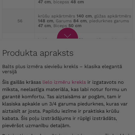
47 cm
, bicepss
48 cm
krūšu apkārtmērs
140 cm
, gūžas apkārtmērs
56
148 cm
, Garums
84 cm
, piedurknes garums
47 cm
, Biceps
50 cm
krūšu apkārtmērs
150 cm
, gūžas apkārtmērs
58
156 cm
, Garums
86 cm
, piedurknes garums
48 cm
, Bicepss
56 cm
Produkta apraksts
krūšu apkārtmērs
160 cm
, gūžas apkārtmērs
Balts plus izmēra sieviešu krekls – klasika elegantā
60
166 cm
, Garums
88 cm
, piedurknes garums
versijā
48 cm
, bicepss
58 cm
Šis gaišās krāsas
lielo izmēru krekls
ir izgatavots no
mīksta, neelastīga materiāla, kas labi notur formu un
garantē komfortu. Tas aiztaisāms ar pogām, tam ir
klasiska apkakle un 3/4 garuma piedurknes, kuras var
aiztaisīt ar josta. Papildu iezīme ir praktiska krūšu
kabata. Šis poļu izstrādājums ir rūpīgi izstrādāts,
pievēršot uzmanību detaļām.