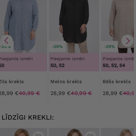
-29%
-29%
-29%
Pieejamie izmēri
Pieejamie izmēri
Pieejamie izmēr
50
50, 52
50, 52, 54
Zils krekls
Melns krekls
Bēšs krekls
28,99 €
40,99 €
28,99 €
40,99 €
28,99 €
40,9
LĪDZĪGI KREKLI: