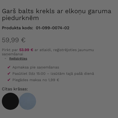
Garš balts krekls ar elkoņu garuma
piedurknēm
Produkta kods:
01-099-0074-02
59,99 €
Pirkt par
53.99 €
ar atlaidi, reģistrējoties jaunumu
saņemšanai
-
Reģistrēties
✔
Apmaksa pie saņemšanas
✔
Pasūtiet līdz 15:00 – izsūtām tajā pašā dienā
✔
Piegādes maksa no 1,99 €
Citas krāsas: