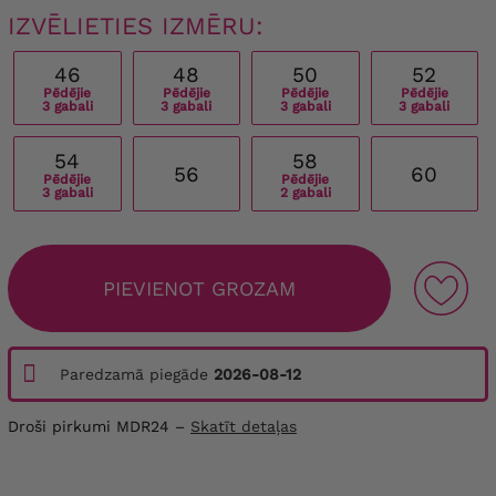
IZVĒLIETIES IZMĒRU:
46
48
50
52
Pēdējie
Pēdējie
Pēdējie
Pēdējie
3 gabali
3 gabali
3 gabali
3 gabali
54
58
56
60
Pēdējie
Pēdējie
3 gabali
2 gabali
PIEVIENOT GROZAM
Paredzamā piegāde
2026-08-12
Droši pirkumi MDR24 –
Skatīt detaļas