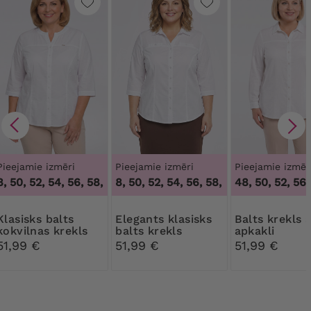
Pieejamie izmēri
Pieejamie izmēri
Pieejamie izmēr
 50, 52, 54, 56, 58, 60
46, 48, 50, 52, 54, 56, 58
,
46, 48, 50, 52, 54, 56, 58, 60
,
46, 48, 50, 52, 54
48, 50, 52, 56,
ks balts
Elegants klasisks
Balts krekls ar
kokvilnas krekls
balts krekls
apkakli
51,99 €
51,99 €
51,99 €