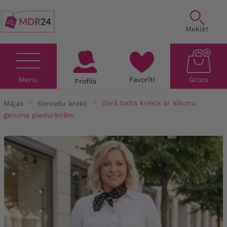
Meklēt
0
Menu
Favorīti
Grozs
Profils
Mājas
Sieviešu krekli
Garš balts krekls ar elkoņu
garuma piedurknēm