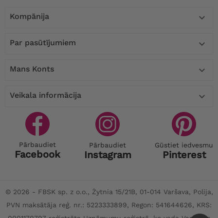
Kompānija

Par pasūtījumiem

Mans Konts

Veikala informācija

Pārbaudiet
Pārbaudiet
Gūstiet iedvesmu
Facebook
Instagram
Pinterest
© 2026 - FBSK sp. z o.o., Żytnia 15/21B, 01-014 Varšava, Polija,
PVN maksātāja reģ. nr.: 5223333899, Regon: 541644626, KRS:
0001170797 reģistrēta Uzņēmumu reģistrā, ko vada Varšavas