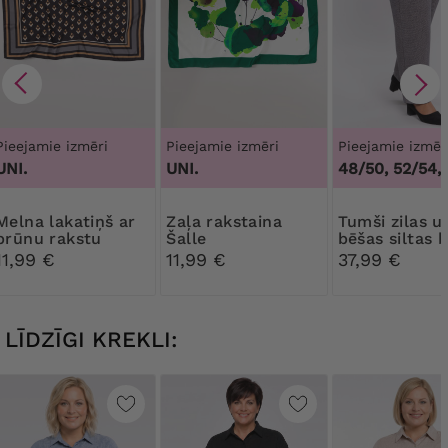
Pieejamie izmēri
Pieejamie izmēri
Pieejamie izmēr
UNI.
UNI.
48/50, 52/54,
 lakatiņš ar
Zaļa rakstaina
Tumši zilas un
brūnu rakstu
Šalle
bēšas siltas 
11,99 €
11,99 €
37,99 €
LĪDZĪGI KREKLI: