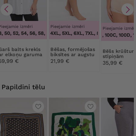
Pieejamie izmēri
Pieejamie izmēri
Pieejamie izmēr
 50, 52, 54, 56, 58, 60
3XL, 4XL, 5XL, 6XL, 7XL, 8XL, 9XL
,
46, 48, 50, 52, 54, 56, 58, 60
,
3XL, 4X
100B, 100C, 100D, 100
alts krekls
Bēšas, formējošas
Bēšs krūšturis bez
ar elkoņu garuma
biksītes ar augstu
stīpiņām
piedurknēm
jostasvietu
59,99 €
21,99 €
35,99 €
Papildini tēlu