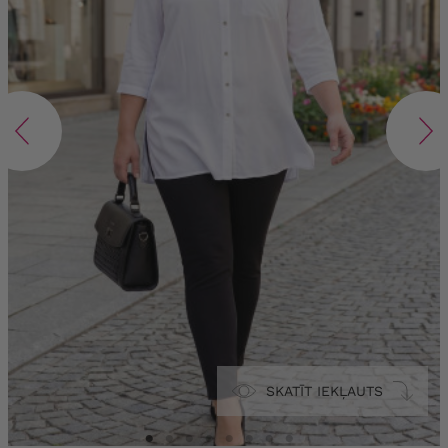
SKATĪT IEKĻAUTS