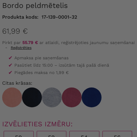
Bordo peldmētelis
Produkta kods:
17-139-0001-32
61,99 €
Pirkt par
55.79 €
ar atlaidi, reģistrējoties jaunumu saņemšanai
-
Reģistrēties
✔
Apmaksa pie saņemšanas
✔
Pasūtiet līdz 15:00 – izsūtām tajā pašā dienā
✔
Piegādes maksa no 1,99 €
Citas krāsas:
IZVĒLIETIES IZMĒRU: