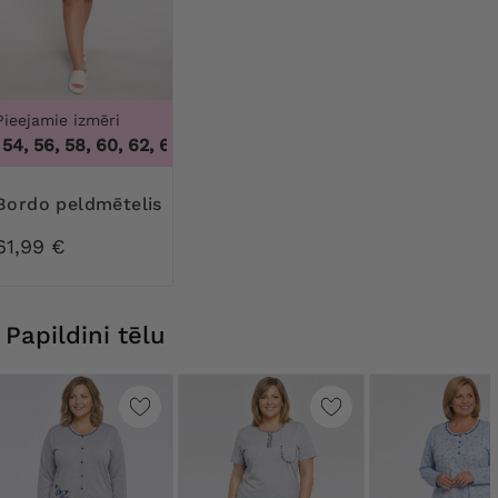
Pieejamie izmēri
54, 56, 58, 60, 62, 64, 66
,
50, 52, 54, 56, 58, 60, 62, 64, 66
Bordo peldmētelis
61,99 €
Papildini tēlu