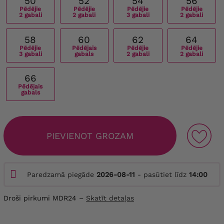
50
52
54
56
Pēdējie
Pēdējie
Pēdējie
Pēdējie
2 gabali
2 gabali
3 gabali
2 gabali
58
60
62
64
Pēdējie
Pēdējais
Pēdējie
Pēdējie
3 gabali
gabals
2 gabali
2 gabali
66
Pēdējais
gabals
PIEVIENOT GROZAM
Paredzamā piegāde
2026-08-11
- pasūtiet līdz
14:00
Droši pirkumi MDR24 –
Skatīt detaļas