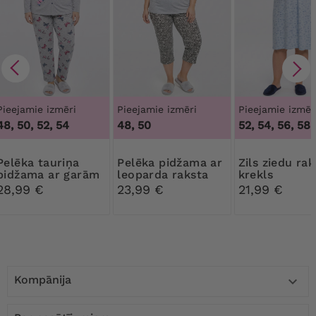
Pieejamie izmēri
Pieejamie izmēri
Pieejamie izmēr
48, 50, 52, 54
48, 50
52, 54, 56, 58
 tauriņa
Pelēka pidžama ar
Zils ziedu raksta
pidžama ar garām
leoparda raksta
krekls
piedurknēm
biksēm
28,99 €
23,99 €
21,99 €
Kompānija
