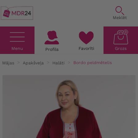
Meklēt
0
Menu
Favorīti
Grozs
Profils
Mājas
Apakšveļa
Halāti
Bordo peldmētelis