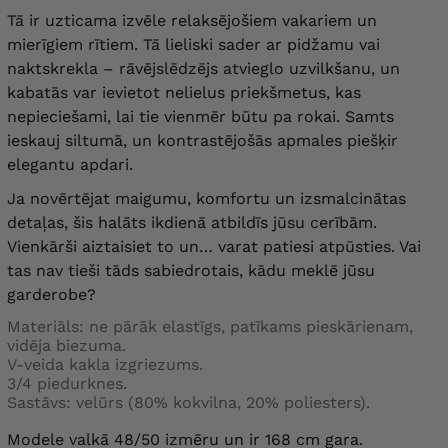
Tā ir uzticama izvēle relaksējošiem vakariem un
mierīgiem rītiem. Tā lieliski sader ar pidžamu vai
naktskrekla – rāvējslēdzējs atvieglo uzvilkšanu, un
kabatās var ievietot nelielus priekšmetus, kas
nepieciešami, lai tie vienmēr būtu pa rokai. Samts
ieskauj siltumā, un kontrastējošās apmales piešķir
elegantu apdari.
Ja novērtējat maigumu, komfortu un izsmalcinātas
detaļas, šis halāts ikdienā atbildīs jūsu cerībām.
Vienkārši aiztaisiet to un… varat patiesi atpūsties. Vai
tas nav tieši tāds sabiedrotais, kādu meklē jūsu
garderobe?
Materiāls: ne pārāk elastīgs, patīkams pieskārienam,
vidēja biezuma.
V-veida kakla izgriezums.
3/4 piedurknes.
Sastāvs: velūrs (80% kokvilna, 20% poliesters).
Modele valkā 48/50 izmēru un ir 168 cm gara.