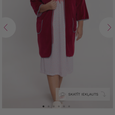
SKATĪT IEKĻAUTS