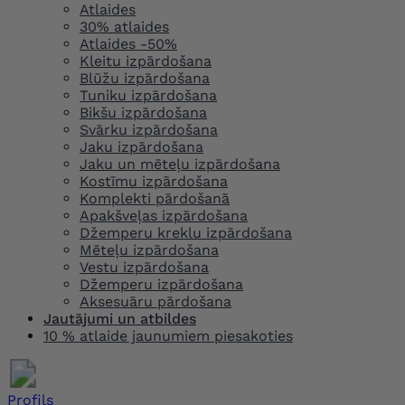
Atlaides
30% atlaides
Atlaides -50%
Kleitu izpārdošana
Blūžu izpārdošana
Tuniku izpārdošana
Bikšu izpārdošana
Svārku izpārdošana
Jaku izpārdošana
Jaku un mēteļu izpārdošana
Kostīmu izpārdošana
Komplekti pārdošanā
Apakšveļas izpārdošana
Džemperu kreklu izpārdošana
Mēteļu izpārdošana
Vestu izpārdošana
Džemperu izpārdošana
Aksesuāru pārdošana
Jautājumi un atbildes
10 % atlaide jaunumiem piesakoties
Profils