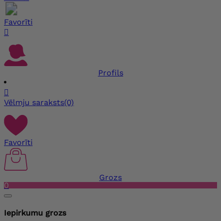
Favorīti

Profils

Vēlmju saraksts
(0)
Favorīti
Grozs
0
Iepirkumu grozs