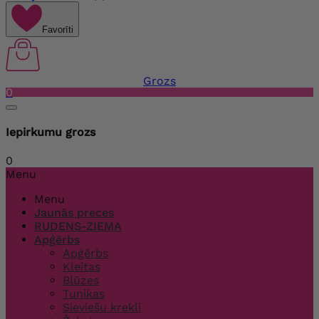
Favorīti
Grozs
0
Iepirkumu grozs
0
Menu
Menu
Jaunās preces
RUDENS-ZIEMA
Apģērbs
Apģērbs
Kleitas
Blūzes
Tunikas
Sieviešu krekli