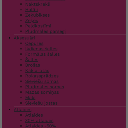
Naktskrekli
Halāti
Zeķubikses
Zeķes
Peldkostīmi
Pludmales pārsegi
Aksesuāri
Cepures
Ikdienas šalles
Formālas šalles
Šalles
Brošas
Kaklarotas
Rokassprādzes
Sieviešu somas
Pludmales somas
Mazas somiņas
Maki
Sieviešu jostas
Atlaides
Atlaides
30% atlaides
Atlaides -50%