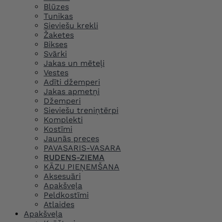
Blūzes
Tunikas
Sieviešu krekli
Žaketes
Bikses
Svārki
Jakas un mēteļi
Vestes
Adīti džemperi
Jakas apmetņi
Džemperi
Sieviešu treniņtērpi
Komplekti
Kostīmi
Jaunās preces
PAVASARIS-VASARA
RUDENS-ZIEMA
KĀZU PIEŅEMŠANA
Aksesuāri
Apakšveļa
Peldkostīmi
Atlaides
Apakšveļa