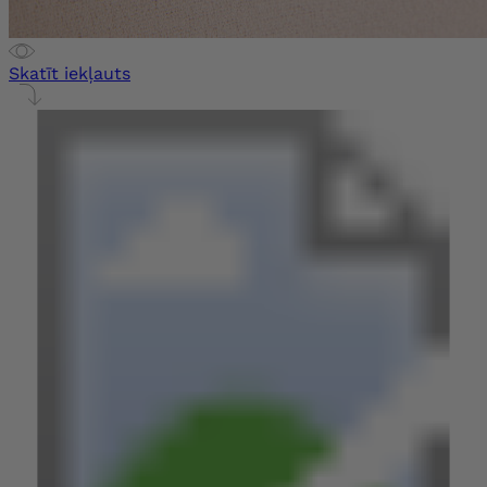
Skatīt iekļauts