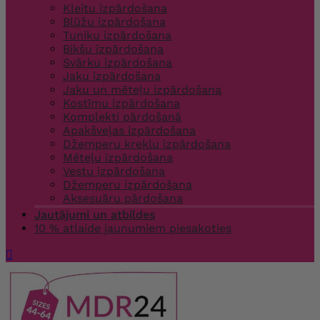
Kleitu izpārdošana
Blūžu izpārdošana
Tuniku izpārdošana
Bikšu izpārdošana
Svārku izpārdošana
Jaku izpārdošana
Jaku un mēteļu izpārdošana
Kostīmu izpārdošana
Komplekti pārdošanā
Apakšveļas izpārdošana
Džemperu kreklu izpārdošana
Mēteļu izpārdošana
Vestu izpārdošana
Džemperu izpārdošana
Aksesuāru pārdošana
Jautājumi un atbildes
10 % atlaide jaunumiem piesakoties
