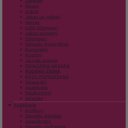
Žaketes
Bikses
Svārki
Jakas un mēteļi
Vestes
Adīti džemperi
Jakas apmetņi
Džemperi
Sieviešu treniņtērpi
Komplekti
Kostīmi
Jaunās preces
PAVASARIS-VASARA
RUDENS-ZIEMA
KĀZU PIEŅEMŠANA
Aksesuāri
Apakšveļa
Peldkostīmi
Atlaides
Apakšveļa
Krūšturi
Sieviešu biksītes
Apakškrekli
Sieviešu pidžamas