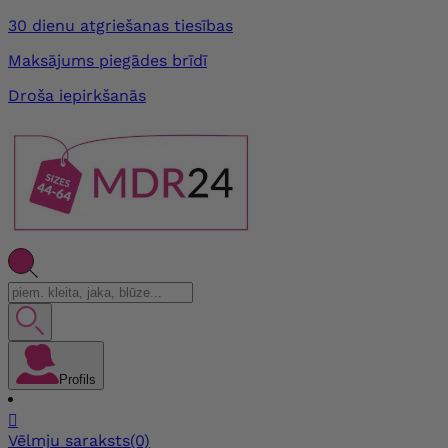
30 dienu atgriešanas tiesības
Maksājums piegādes brīdī
Droša iepirkšanās
Profils

Vēlmju saraksts
(0)