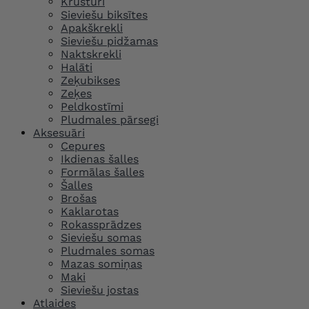
Krūšturi
Sieviešu biksītes
Apakškrekli
Sieviešu pidžamas
Naktskrekli
Halāti
Zeķubikses
Zeķes
Peldkostīmi
Pludmales pārsegi
Aksesuāri
Cepures
Ikdienas šalles
Formālas šalles
Šalles
Brošas
Kaklarotas
Rokassprādzes
Sieviešu somas
Pludmales somas
Mazas somiņas
Maki
Sieviešu jostas
Atlaides