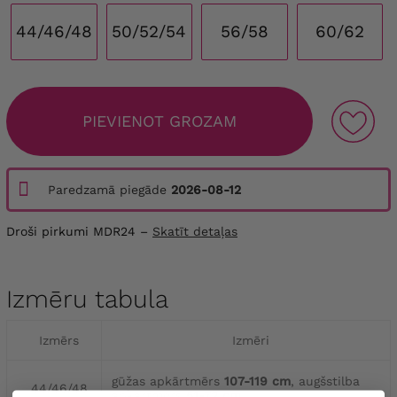
44/46/48
50/52/54
56/58
60/62
PIEVIENOT GROZAM
Paredzamā piegāde
2026-08-12
Droši pirkumi MDR24 –
Skatīt detaļas
Izmēru tabula
Izmērs
Izmēri
gūžas apkārtmērs
107-119 cm
, augšstilba
44/46/48
apkārtmērs
51-72 cm