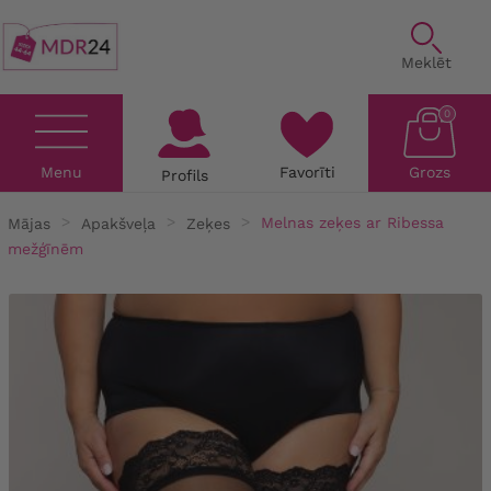
Meklēt
0
Menu
Favorīti
Grozs
Profils
Mājas
Apakšveļa
Zeķes
Melnas zeķes ar Ribessa
mežģīnēm