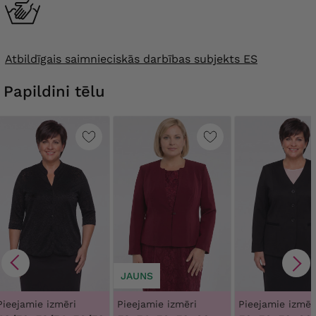
Atbildīgais saimnieciskās darbības subjekts ES
Papildini tēlu
JAUNS
Pieejamie izmēri
Pieejamie izmēri
Pieejamie izmēr