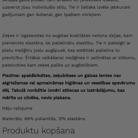
uzsverot jūsu individuālo stilu. Tie ir lieliska izvēle jebkuram
gadījumam gan ikdienai, gan īpašiem mirkļiem.
Zeķes ir izgatavotas no augstas kvalitātes neilona dzijas, kam
pievienots elastāns, lai palielinātu elastību.
Tie ir pabeigti ar
platu mežģīņu joslu augšpusē, kas estētiski palielina to
pievilcību. Ērtākai valkāšanai mežģīnes ir salīmētas ar silikonu,
pateicoties kam zeķes paliks uz augšstilbiem.
Piezīme:
apakšbiksītes, zeķubikses un galvas lentes nav
atgriežamas vai apmaināmas higiēnas un veselības apsvērumu
dēļ.
Tabulā norādītie izmēri attiecas uz izstrādājumu, kas
mērīts uz cilvēka, nevis plakana.
Itāļu ražojums
Materiāls: 88% poliamīds, 12% elastāns
Produktu kopšana