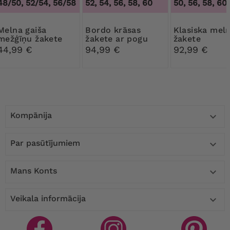
48/50, 52/54, 56/58
52, 54, 56, 58, 60
50, 56, 58, 60
na gaiša
Bordo krāsas
Klasiska melna
mežģīņu žakete
žakete ar pogu
žakete
44,99 €
94,99 €
92,99 €
Kompānija

Par pasūtījumiem

Mans Konts

Veikala informācija
