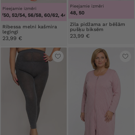
Pieejamie izmēri
Pieejamie izmēri
48, 50
0, 52/54, 56/58, 60/62
,
44/46, 48/50, 52/54, 56/58, 60/62
Zila pidžama ar bēšām
Ribessa melni kašmira
pušķu biksēm
legingi
23,99 €
23,99 €