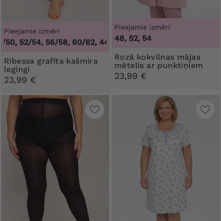
Pieejamie izmēri
Pieejamie izmēri
48, 52, 54
0, 52/54, 56/58, 60/62
,
44/46, 48/50, 52/54, 56/58, 60/62
Rozā kokvilnas mājas
Ribessa grafīta kašmira
mētelis ar punktiņiem
legingi
23,99 €
23,99 €