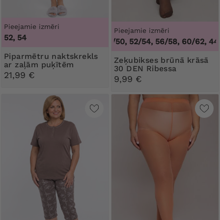
Pieejamie izmēri
Pieejamie izmēri
52, 54
44/46, 48/50, 52/54, 56/58, 60/62
,
44/46
Piparmētru naktskrekls
Zeķubikses brūnā krāsā
ar zaļām puķītēm
30 DEN Ribessa
21,99 €
9,99 €