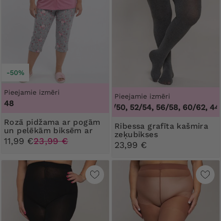
-50%
Pieejamie izmēri
Pieejamie izmēri
48
44/46, 48/50, 52/54, 56/58, 60/62
,
44/46
Rozā pidžama ar pogām
Ribessa grafīta kašmira
un pelēkām biksēm ar
zeķubikses
ziedu rakstu
11,99 €
23,99 €
23,99 €