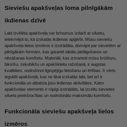
Sieviešu apakšveļas loma pilnīgākām 
ikdienas dzīvē
Labi izvēlēta apakšveļa var brīnumus izdarīt ar siluetu, 
ietekmējot to, kā izskatās ikdienas apģērbi. Mūsu sieviešu 
apakšveļa lielos izmēros ir izstrādāta, domājot par sievietēm ar 
pilnīgākām formām, kas garantē ideālu pielāgošanos un 
nēsāšanas komfortu. Materiāli, kas izmantoti mūsu krūšturu, 
biksīšu, zeķubikšu un apakškleitu ražošanā, ir augstas 
kvalitātes, nodrošinot ilgtspējīgu lietošanu un ērtības. Ir vērts 
ieguldīt apakšveļā, kas ne tikai izskatās labi, bet arī ir 
funkcionāla un atbalsta jūsu ikdienas aktivitātes. Katrs 
apakšveļas elements ir rūpīgi izstrādāts, lai izceltu sievietes 
silueta priekšrocības un nodrošinātu maksimālu komfortu.
Funkcionāla sieviešu apakšveļa lielos 
izmēros