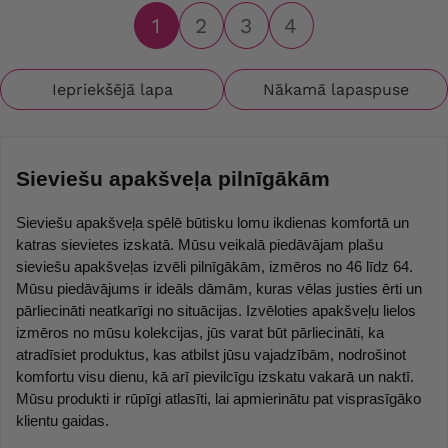
1
2
3
4
Iepriekšējā lapa
Nākamā lapaspuse
Sieviešu apakšveļa pilnīgākām
Sieviešu apakšveļa spēlē būtisku lomu ikdienas komfortā un 
katras sievietes izskatā. Mūsu veikalā piedāvājam plašu 
sieviešu apakšveļas izvēli pilnīgākām, izmēros no 46 līdz 64. 
Mūsu piedāvājums ir ideāls dāmām, kuras vēlas justies ērti un 
pārliecināti neatkarīgi no situācijas. Izvēloties apakšveļu lielos 
izmēros no mūsu kolekcijas, jūs varat būt pārliecināti, ka 
atradīsiet produktus, kas atbilst jūsu vajadzībām, nodrošinot 
komfortu visu dienu, kā arī pievilcīgu izskatu vakarā un naktī. 
Mūsu produkti ir rūpīgi atlasīti, lai apmierinātu pat visprasīgāko 
klientu gaidas.