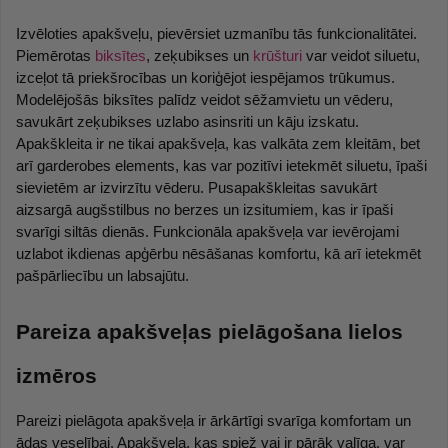
Izvēloties apakšveļu, pievērsiet uzmanību tās funkcionalitātei. 
Piemērotas 
biksītes
, zeķubikses un 
krūšturi
 var veidot siluetu, 
izceļot tā priekšrocības un koriģējot iespējamos trūkumus. 
Modelējošās biksītes palīdz veidot sēžamvietu un vēderu, 
savukārt zeķubikses uzlabo asinsriti un kāju izskatu. 
Apakškleita ir ne tikai apakšveļa, kas valkāta zem kleitām, bet 
arī garderobes elements, kas var pozitīvi ietekmēt siluetu, īpaši 
sievietēm ar izvirzītu vēderu. Pusapakškleitas savukārt 
aizsargā augšstilbus no berzes un izsitumiem, kas ir īpaši 
svarīgi siltās dienās. Funkcionāla apakšveļa var ievērojami 
uzlabot ikdienas apģērbu nēsāšanas komfortu, kā arī ietekmēt 
pašpārliecību un labsajūtu.
Pareiza apakšveļas pielāgošana lielos 
izmēros
Pareizi pielāgota apakšveļa ir ārkārtīgi svarīga komfortam un 
ādas veselībai. Apakšveļa, kas spiež vai ir pārāk vaļīga, var 