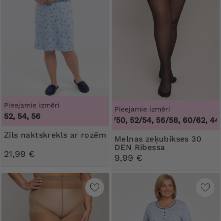
Pieejamie izmēri
Pieejamie izmēri
52, 54, 56
44/46, 48/50, 52/54, 56/58, 60/62
,
44/46
Zils naktskrekls ar rozēm
Melnas zeķubikses 30
DEN Ribessa
21,99 €
9,99 €