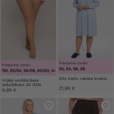
Pieejamie izmēri
Pieejamie izmēri
52, 54, 56, 58
0, 52/54, 56/58, 60/62
,
44/46, 48/50, 52/54, 56/58, 60/62
Zils ziedu raksta krekls
Vidēji smilškrāsas
zeķubikses 30 DEN
21,99 €
Ribessa
9,99 €