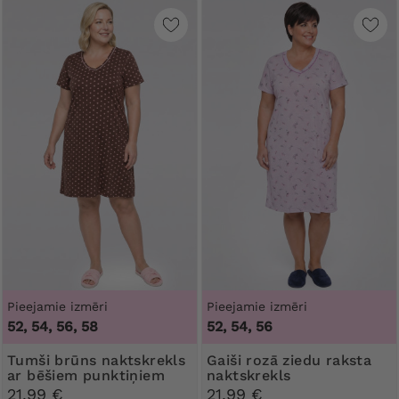
Pieejamie izmēri
Pieejamie izmēri
52, 54, 56, 58
52, 54, 56
Tumši brūns naktskrekls
Gaiši rozā ziedu raksta
ar bēšiem punktiņiem
naktskrekls
21,99 €
21,99 €