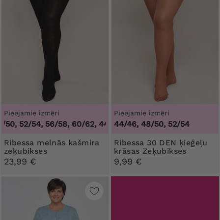
Pieejamie izmēri
Pieejamie izmēri
0, 52/54, 56/58, 60/62
,
44/46, 48/50, 52/54, 56/58, 60/62
44/46, 48/50, 52/54
Ribessa melnās kašmira
Ribessa 30 DEN ķieģeļu
zeķubikses
krāsas Zeķubikses
23,99 €
9,99 €