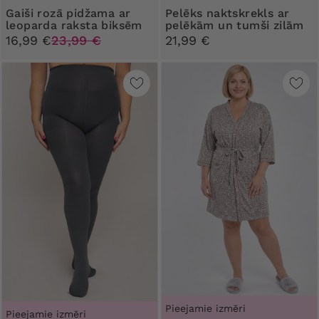
Gaiši rozā pidžama ar
Pelēks naktskrekls ar
leoparda raksta biksēm
pelēkām un tumši zilām
sirsniņām
16,99 €
23,99 €
21,99 €
Pieejamie izmēri
Pieejamie izmēri