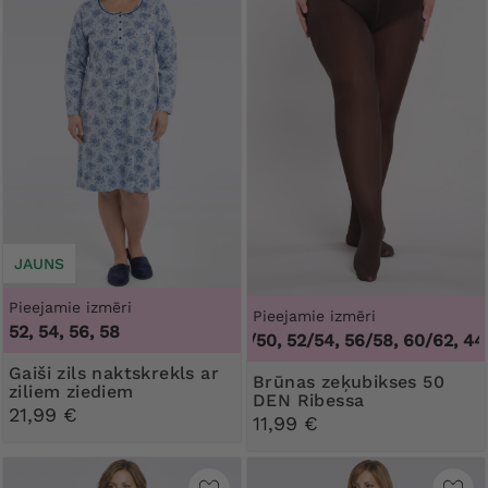
JAUNS
Pieejamie izmēri
Pieejamie izmēri
52, 54, 56, 58
44/46, 48/50, 52/54, 56/58, 60/62
,
44/46
Gaiši zils naktskrekls ar
Brūnas zeķubikses 50
ziliem ziediem
DEN Ribessa
21,99 €
11,99 €