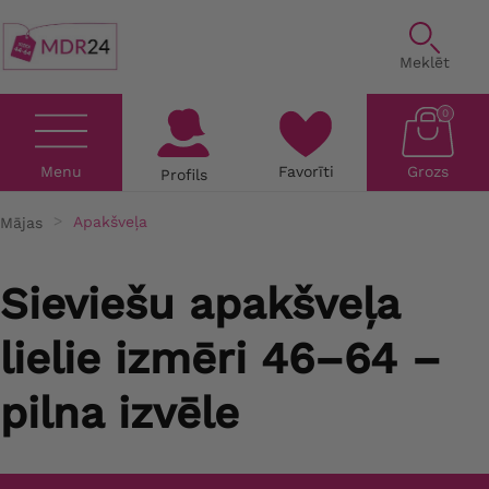
Meklēt
0
Menu
Favorīti
Grozs
Profils
Mājas
Apakšveļa
Sieviešu apakšveļa
lielie izmēri 46–64 –
pilna izvēle