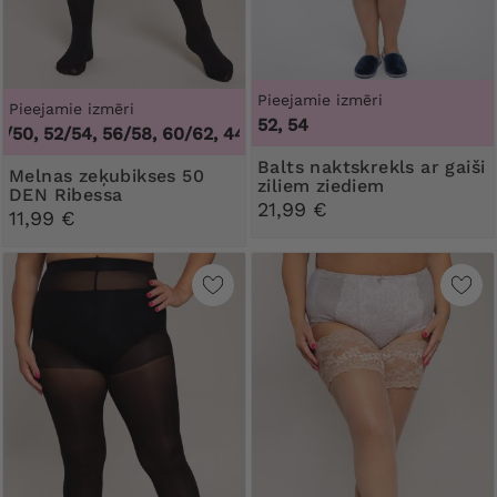
Pieejamie izmēri
Pieejamie izmēri
52, 54
0, 52/54, 56/58, 60/62
,
44/46, 48/50, 52/54, 56/58, 60/62
Balts naktskrekls ar gaiši
Melnas zeķubikses 50
ziliem ziediem
DEN Ribessa
21,99 €
11,99 €