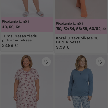
Pieejamie izmēri
Pieejamie izmēri
48, 50, 52
44/46, 48/50, 52/54, 56/58, 60/62
,
44/46
Tumši bēšas ziedu
Koraļļu zeķubikses 30
pidžama bikses
DEN Ribessa
23,99 €
9,99 €