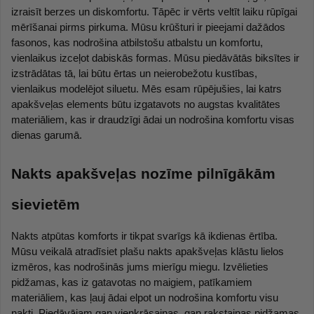
izraisīt berzes un diskomfortu. Tāpēc ir vērts veltīt laiku rūpīgai 
mērīšanai pirms pirkuma. Mūsu krūšturi ir pieejami dažādos 
fasonos, kas nodrošina atbilstošu atbalstu un komfortu, 
vienlaikus izceļot dabiskās formas. Mūsu piedāvātās biksītes ir 
izstrādātas tā, lai būtu ērtas un neierobežotu kustības, 
vienlaikus modelējot siluetu. Mēs esam rūpējušies, lai katrs 
apakšveļas elements būtu izgatavots no augstas kvalitātes 
materiāliem, kas ir draudzīgi ādai un nodrošina komfortu visas 
dienas garumā.
Nakts apakšveļas nozīme pilnīgākām 
sievietēm
Nakts atpūtas komforts ir tikpat svarīgs kā ikdienas ērtība. 
Mūsu veikalā atradīsiet plašu nakts apakšveļas klāstu lielos 
izmēros, kas nodrošinās jums mierīgu miegu. Izvēlieties 
pidžamas, kas iz gatavotas no maigiem, patīkamiem 
materiāliem, kas ļauj ādai elpot un nodrošina komfortu visu 
nakti. Piedāvājam gan vienkrāsainas, gan rakstainas pidžamas, 