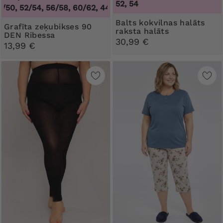
52, 54
0, 52/54, 56/58, 60/62
,
44/46, 48/50, 52/54, 56/58, 60/62
Balts kokvilnas halāts
Grafīta zeķubikses 90
raksta halāts
DEN Ribessa
30,99 €
13,99 €