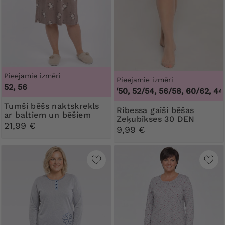
Pieejamie izmēri
Pieejamie izmēri
52, 56
44/46, 48/50, 52/54, 56/58, 60/62
,
44/46
Tumši bēšs naktskrekls
Ribessa gaiši bēšas
ar baltiem un bēšiem
Zeķubikses 30 DEN
ziediem
21,99 €
9,99 €