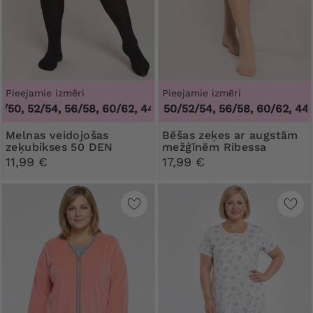
Pieejamie izmēri
Pieejamie izmēri
0, 52/54, 56/58, 60/62
44/46/48, 50/52/54, 56/58, 60/62
,
44/46, 48/50, 52/54, 56/58, 60/62
,
44/46
Melnas veidojošas
Bēšas zeķes ar augstām
zeķubikses 50 DEN
mežģīnēm Ribessa
Ribessa
11,99 €
17,99 €