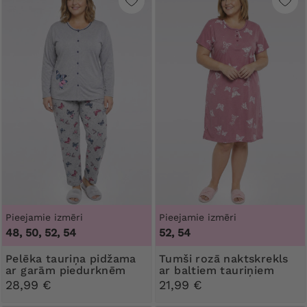
Pieejamie izmēri
Pieejamie izmēri
48, 50, 52, 54
52, 54
Pelēka tauriņa pidžama
Tumši rozā naktskrekls
ar garām piedurknēm
ar baltiem tauriņiem
28,99 €
21,99 €