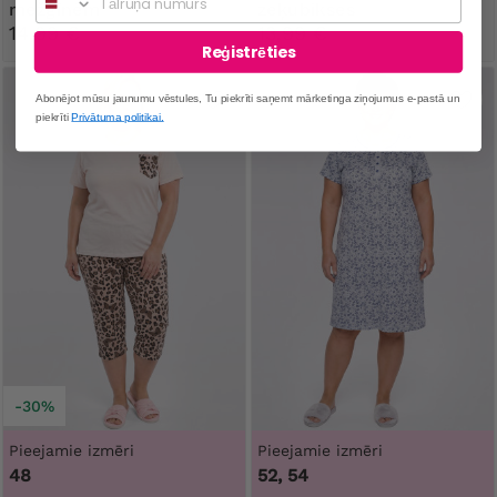
mežģīnēm
zeķubikses
14,99 €
13,99 €
Reģistrēties
Abonējot mūsu jaunumu vēstules, Tu piekrīti saņemt mārketinga ziņojumus e-pastā un
piekrīti
Privātuma politikai.
-30%
Pieejamie izmēri
Pieejamie izmēri
48
52, 54