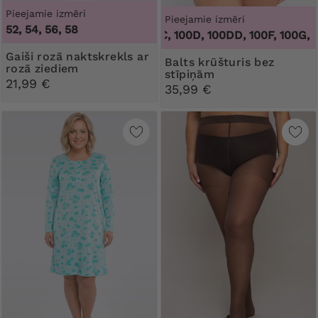
Pieejamie izmēri
Pieejamie izmēri
52, 54, 56, 58
100B, 100C, 100D, 100DD, 100F, 100G, 100H,
Gaiši rozā naktskrekls ar
Balts krūšturis bez
rozā ziediem
stīpiņām
21,99 €
35,99 €