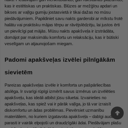
kas ir estētiskas un praktiskas. Blūzes ar mežģīņu apdari un 
bikses ar vaļīgu gumiju jostasvietā ir tikai dažas no mūsu 
piedāvājumiem. Papildiniet savu nakts garderobi ar mīkstu frotē 
halātu vai praktisku mājas tērpu ar rāvējslēdzēju, lai justos ērti 
un pievilcīgi pat mājās. Mūsu nakts apakšveļa ir izstrādāta, 
domājot par maksimālu komfortu un relaksāciju, kas ir būtiski 
veselīgam un atjaunojošam miegam.
Padomi apakšveļas izvēlei pilnīgākām 
sievietēm
Pareizas apakšveļas izvēle ir komforta un pašpārliecības 
atslēga. Ir svarīgi rūpīgi izmērīt savus izmērus un izvēlēties 
apakšveļu, kas ideāli atbilst jūsu siluetai. Izvairieties no 
apakšveļas, kas spiež vai ir pārāk vaļīga, jo tā var izraisīt 
diskomfortu un ādas problēmas. Pievērsiet uzmanību 
materiāliem, no kuriem izgatavota apakšveļa – dabīgi audumi 
parasti ir vairāk elpojoši un draudzīgāki ādai. Piedāvājam plašu 