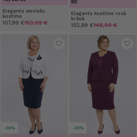
60
Elegants sieviešu
Elegants kostīms rozā
kostīms
krāsā
107,99 €
153,99 €
102,99 €
146,99 €
-30%
-30%