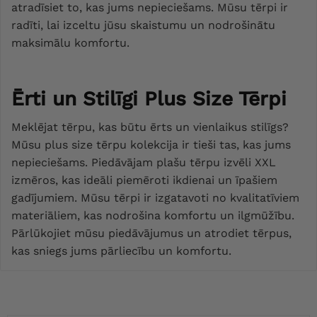
atradīsiet to, kas jums nepieciešams. Mūsu tērpi ir
radīti, lai izceltu jūsu skaistumu un nodrošinātu
maksimālu komfortu.
Ērti un Stilīgi Plus Size Tērpi
Meklējat tērpu, kas būtu ērts un vienlaikus stilīgs?
Mūsu plus size tērpu kolekcija ir tieši tas, kas jums
nepieciešams. Piedāvājam plašu tērpu izvēli XXL
izmēros, kas ideāli piemēroti ikdienai un īpašiem
gadījumiem. Mūsu tērpi ir izgatavoti no kvalitatīviem
materiāliem, kas nodrošina komfortu un ilgmūžību.
Pārlūkojiet mūsu piedāvājumus un atrodiet tērpus,
kas sniegs jums pārliecību un komfortu.