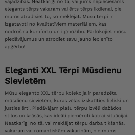
vajadzības. Neatkarīgi no tā, vai jums nepieciešams
elegants tērps vakaram vai ērts tērps ikdienai, pie
mums atradīsiet to, ko meklējat. Mūsu tērpi ir
izgatavoti no kvalitatīviem materiāliem, kas
nodrošina komfortu un ilgmūžību. Pārlūkojiet mūsu
piedāvājumus un atrodiet savu jauno iecienīto
apģērbu!
Eleganti XXL Tērpi Mūsdienu
Sievietēm
Mūsu eleganto XXL tērpu kolekcija ir paredzēta
mūsdienu sievietēm, kuras vēlas izskatīties lieliski un
justies ērti. Piedāvājam plašu tērpu izvēli dažādos
stilos un krāsās, kas ideāli piemēroti katrai situācijai.
Neatkarīgi no tā, vai meklējat tērpu darba tikšanās,
vakaram vai romantiskām vakariņām, pie mums