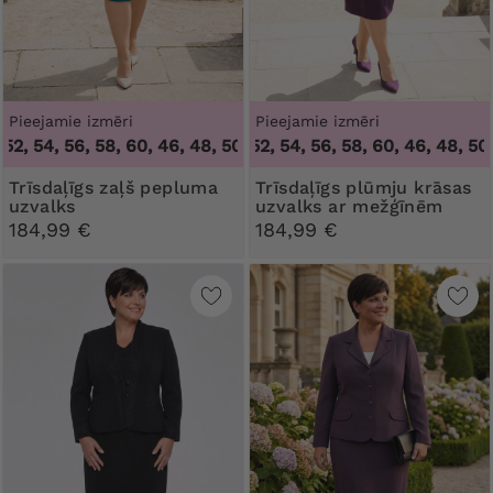
Pieejamie izmēri
Pieejamie izmēri
52, 54, 56, 58, 60
,
46, 48, 50, 52, 54, 56, 58, 60
46, 48, 50, 52, 54, 56, 58, 60
,
46, 48, 50,
Trīsdaļīgs zaļš pepluma
Trīsdaļīgs plūmju krāsas
uzvalks
uzvalks ar mežģīnēm
184,99 €
184,99 €