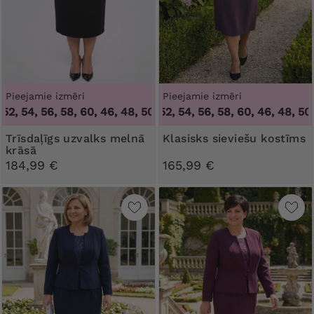
Pieejamie izmēri
Pieejamie izmēri
52, 54, 56, 58, 60
,
46, 48, 50, 52, 54, 56, 58, 60
46, 48, 50, 52, 54, 56, 58, 60
,
46, 48, 50,
Trīsdaļīgs uzvalks melnā
Klasisks sieviešu kostīms
krāsā
184,99 €
165,99 €