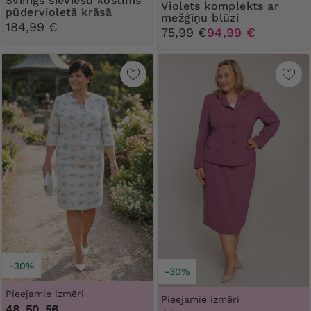
Svinīgs sieviešu kostīms
Violets komplekts ar
pūdervioletā krāsā
mežģīņu blūzi
184,99 €
75,99 €
94,99 €
-30%
-30%
Pieejamie izmēri
Pieejamie izmēri
48, 50, 56