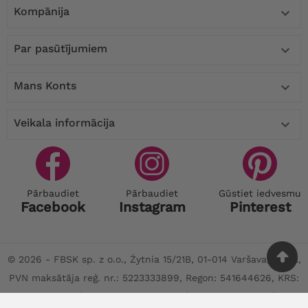
Kompānija

Par pasūtījumiem

Mans Konts

Veikala informācija

Pārbaudiet
Pārbaudiet
Gūstiet iedvesmu
Facebook
Instagram
Pinterest
© 2026 - FBSK sp. z o.o., Żytnia 15/21B, 01-014 Varšava, Polija,
PVN maksātāja reģ. nr.: 5223333899, Regon: 541644626, KRS:
0001170797 reģistrēta Uzņēmumu reģistrā, ko vada Varšavas