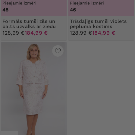
Pieejamie izmēri
Pieejamie izmēri
48
46
Formāls tumši zils un
Trīsdaļīgs tumši violets
balts uzvalks ar ziedu
pepluma kostīms
128,99 €
184,99 €
128,99 €
184,99 €