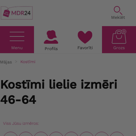
Meklēt
0
Menu
Favorīti
Grozs
Profils
Mājas
Kostīmi
Kostīmi lielie izmēri
46-64
Viss Jūsu izmēros: