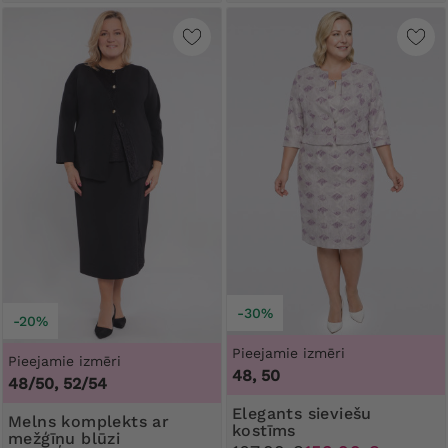
-30%
-20%
Pieejamie izmēri
Pieejamie izmēri
48, 50
48/50, 52/54
Elegants sieviešu
Melns komplekts ar
kostīms
mežģīņu blūzi