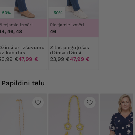
-50%
-50%
Pieejamie izmēri
Pieejamie izmēri
44, 46, 48
46
ar izšuvumu
Zilas pieguļošas
uz kabatas
džinsa džinsi
23,99 €
47,99 €
23,99 €
47,99 €
Papildini tēlu