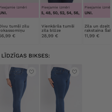
Pieejamie izmēri
Pieejamie izmēri
Pieejamie izmēr
UNI.
44, 46, 48, 50, 52, 54, 56, 58, 60, 62, 64
UNI.
,
44
umši zilu
Vienkārša tumši
Zila un dzeltena
rokassomiņu
zila blūze
rakstaina Šal
komplekts
56,99 €
28,99 €
11,99 €
LĪDZĪGAS BIKSES: