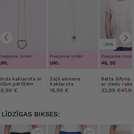
-30%
Pieejamie izmēri
Pieejamie izmēri
Pieejamie izmēr
UNI.
UNI.
48, 50
klarota ar
Zaļā akmens
Balta šifona tunika
zilām pērlītēm
Kaklarota
ar ziedu raks
18,99 €
16,99 €
33,99 €
47,9
LĪDZĪGAS BIKSES: