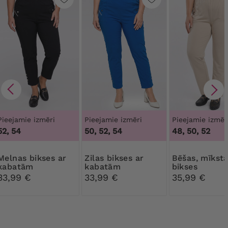
Pieejamie izmēri
Pieejamie izmēri
Pieejamie izmēr
52, 54
50, 52, 54
48, 50, 52
s bikses ar
Zilas bikses ar
Bēšas, mīkstas
kabatām
kabatām
bikses
33,99 €
33,99 €
35,99 €