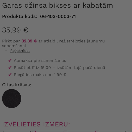
Garas džinsa bikses ar kabatām
Produkta kods:
06-103-0003-71
35,99 €
Pirkt par
32.39 €
ar atlaidi, reģistrējoties jaunumu
saņemšanai
-
Reģistrēties
✔
Apmaksa pie saņemšanas
✔
Pasūtiet līdz 15:00 – izsūtām tajā pašā dienā
✔
Piegādes maksa no 1,99 €
Citas krāsas:
IZVĒLIETIES IZMĒRU: