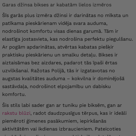
Garas džinsa bikses ar kabatām lielos izmēros
Šīs garās plus izmēra džinsi ir darinātas no mīksta un
patīkama pieskārienam vidēja svara auduma,
nodrošinot komfortu visas dienas garumā. Tām ir
elastīga jostasvieta, kas nodrošina perfektu piegulšanu.
Ar pogām apdarinātas, atvērtas kabatas piešķir
praktisku pieskārienu un smalku detaļu. Bikses ir
aiztaisāmas bez aizdares, padarot tās īpaši ērtas
uzvilkšanai. Ražotas Polijā, tās ir izgatavotas no
augstas kvalitātes auduma – kokvilna ir dominējošā
sastāvdaļa, nodrošinot elpojamību un dabisku
komfortu.
Šis stils labi sader gan ar tuniku pie biksēm, gan ar
rakstu blūzi
, radot daudzpusīgus tērpus, kas ir ideāli
piemēroti ģimenes pasākumiem, iepirkšanās
aktivitātēm vai ikdienas izbraucieniem. Pateicoties