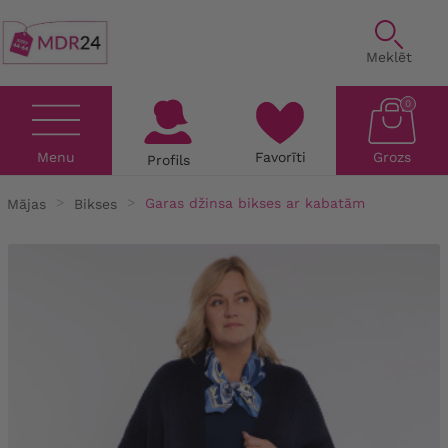
Meklēt
0
Menu
Favorīti
Grozs
Profils
Mājas
Bikses
Garas džinsa bikses ar kabatām