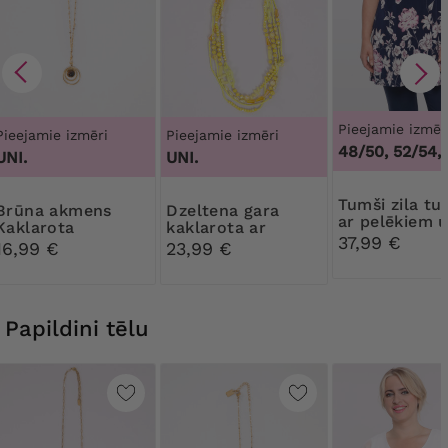
Pieejamie izmēr
Pieejamie izmēri
Pieejamie izmēri
48/50, 52/54,
UNI.
UNI.
Tumši zila tunika
 akmens
Dzeltena gara
ar pelēkiem 
Kaklarota
kaklarota ar
rozā ziediem
37,99 €
ziediem
16,99 €
23,99 €
Papildini tēlu