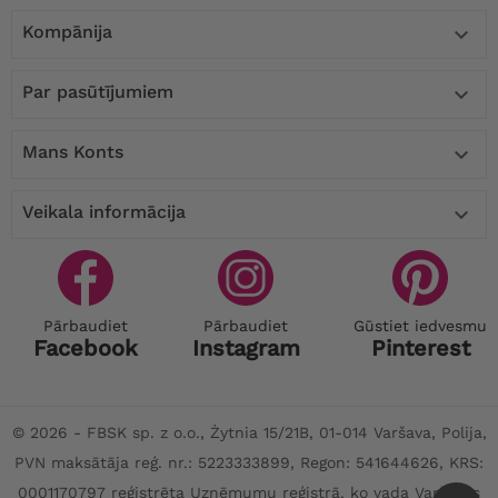
Kompānija

Par pasūtījumiem

Mans Konts

Veikala informācija

Pārbaudiet
Pārbaudiet
Gūstiet iedvesmu
Facebook
Instagram
Pinterest
© 2026 - FBSK sp. z o.o., Żytnia 15/21B, 01-014 Varšava, Polija,
PVN maksātāja reģ. nr.: 5223333899, Regon: 541644626, KRS:
0001170797 reģistrēta Uzņēmumu reģistrā, ko vada Varšavas