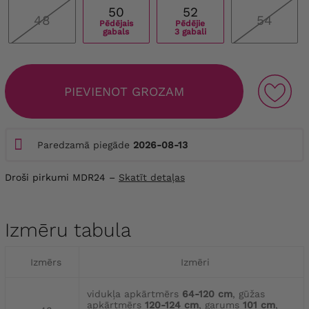
50
52
48
54
Pēdējais
Pēdējie
gabals
3 gabali
PIEVIENOT GROZAM
Paredzamā piegāde
2026-08-13
Droši pirkumi MDR24 –
Skatīt detaļas
Izmēru tabula
Izmērs
Izmēri
vidukļa apkārtmērs
64-120 cm
, gūžas
apkārtmērs
120-124 cm
, garums
101 cm
,