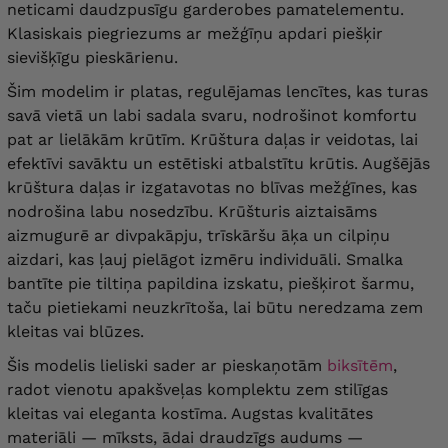
neticami daudzpusīgu garderobes pamatelementu.
Klasiskais piegriezums ar mežģīņu apdari piešķir
krūšu apkārtmērs
120-122 cm
, nepietiekams
100DD
apkārtmērs
98-102 cm
sievišķīgu pieskārienu.
Šim modelim ir platas, regulējamas lencītes, kas turas
krūšu apkārtmērs
122-124 cm
, nepietiekams
100F
savā vietā un labi sadala svaru, nodrošinot komfortu
apkārtmērs
98-102 cm
pat ar lielākām krūtīm. Krūštura daļas ir veidotas, lai
efektīvi savāktu un estētiski atbalstītu krūtis. Augšējās
krūšu apkārtmērs
124-126 cm
, nepietiekams
100G
apkārtmērs
98-102 cm
krūštura daļas ir izgatavotas no blīvas mežģīnes, kas
nodrošina labu nosedzību. Krūšturis aiztaisāms
krūšu apkārtmērs
126-128 cm
, nepietiekams
aizmugurē ar divpakāpju, trīskāršu āķa un cilpiņu
100H
apkārtmērs
98-102 cm
aizdari, kas ļauj pielāgot izmēru individuāli. Smalka
bantīte pie tiltiņa papildina izskatu, piešķirot šarmu,
krūšu apkārtmērs
128-130 cm
, nepietiekams
100I
taču pietiekami neuzkrītoša, lai būtu neredzama zem
apkārtmērs
98-102 cm
kleitas vai blūzes.
krūšu apkārtmērs
130-132 cm
, nepietiekams
100J
Šis modelis lieliski sader ar pieskaņotām
biksītēm
,
apkārtmērs
98-102 cm
radot vienotu apakšveļas komplektu zem stilīgas
kleitas vai eleganta kostīma. Augstas kvalitātes
krūšu apkārtmērs
132-134 cm
, nepietiekams
100K
apkārtmērs
98-102 cm
materiāli — mīksts, ādai draudzīgs audums —