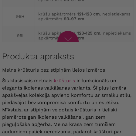
krūšu apkārtmērs
121-123 cm
, nepietiekams
95H
apkārtmērs
93-97 cm
krūšu apkārtmērs
123-125 cm
, nepietiekams
95I
apkārtmērs
93-97 cm
krūšu apkārtmērs
125-127 cm
, nepietiekams
Produkta apraksts
95J
apkārtmērs
93-97 cm
Melns krūšturis bez stīpiņām lielos izmēros
krūšu apkārtmērs
127-129 cm
, nepietiekams
95K
apkārtmērs
93-97 cm
Šis klasiskais melnais
krūšturis
ir funkcionāls un
elegants ikdienas valkāšanas variants. Šī plus izmēra
krūšu apkārtmērs
114-116 cm
, nepietiekams
100B
apakšveļas kolekcija apvieno komfortu ar smalku stilu,
apkārtmērs
98-102 cm
piedāvājot bezkompromisa komfortu un estētiku.
Mīkstais, ar stīpiņām veidotais krūšturis ir lieliski
krūšu apkārtmērs
116-118 cm
, nepietiekams
100C
apkārtmērs
98-102 cm
piemērots gan ikdienas valkāšanai, gan zem
pieguļošāka apģērba. Melnā krāsa zem tumšiem
krūšu apkārtmērs
118-120 cm
, nepietiekams
audumiem paliek neredzama, padarot krūšturi par
100D
apkārtmērs
98-102 cm