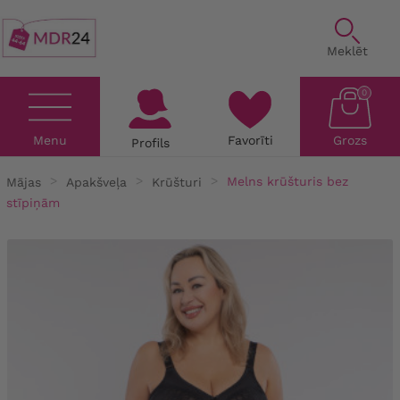
Meklēt
0
Menu
Favorīti
Grozs
Profils
Mājas
Apakšveļa
Krūšturi
Melns krūšturis bez
stīpiņām