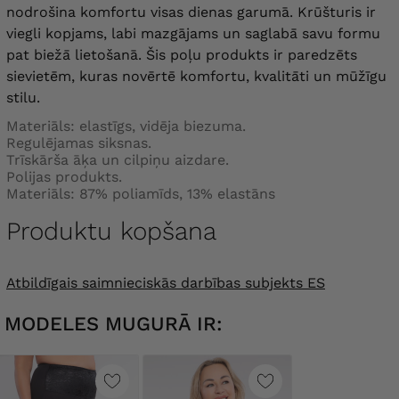
nodrošina komfortu visas dienas garumā. Krūšturis ir
krūšu apkārtmērs
119-121 cm
, nepietiekams
viegli kopjams, labi mazgājams un saglabā savu formu
105B
apkārtmērs
103-107 cm
pat biežā lietošanā. Šis poļu produkts ir paredzēts
sievietēm, kuras novērtē komfortu, kvalitāti un mūžīgu
krūšu apkārtmērs
121-123 cm
, nepietiekams
105C
stilu.
apkārtmērs
103-107 cm
Materiāls: elastīgs, vidēja biezuma.
krūšu apkārtmērs
123-125 cm
, apkārtmērs
Regulējamas siksnas.
105D
zem krūtīm
103-107 cm
Trīskārša āķa un cilpiņu aizdare.
Polijas produkts.
Materiāls: 87% poliamīds, 13% elastāns
krūšu apkārtmērs
125-127 cm
, nepietiekams
105DD
apkārtmērs
103-107 cm
Produktu kopšana
krūšu apkārtmērs
127-129 cm
, nepietiekams
105F
apkārtmērs
103-107 cm
Atbildīgais saimnieciskās darbības subjekts ES
krūšu apkārtmērs
129-131 cm
, nepietiekams
105G
MODELES MUGURĀ IR:
apkārtmērs
103-107 cm
krūšu apkārtmērs
131-133 cm
, nepietiekams
105H
apkārtmērs
103-107 cm