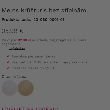
Melns krūšturis bez stīpiņām
Produkta kods:
20-060-0001-01
35,99 €
Pirkt par
32.39 €
ar atlaidi, reģistrējoties jaunumu
saņemšanai
-
Reģistrēties
✔
Apmaksa pie saņemšanas
✔
Pasūtiet līdz 15:00 – izsūtām tajā pašā dienā
✔
Piegādes maksa no 1,99 €
Citas krāsas:
IZVĒLIETIES IZMĒRU: