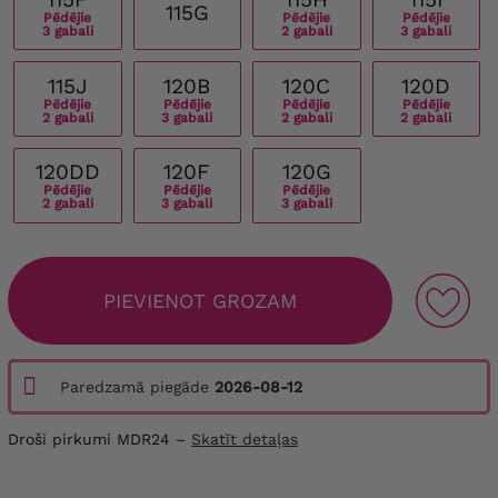
115G
Pēdējie
Pēdējie
Pēdējie
3 gabali
2 gabali
3 gabali
115J
120B
120C
120D
Pēdējie
Pēdējie
Pēdējie
Pēdējie
2 gabali
3 gabali
2 gabali
2 gabali
120DD
120F
120G
Pēdējie
Pēdējie
Pēdējie
2 gabali
3 gabali
3 gabali
PIEVIENOT GROZAM
Paredzamā piegāde
2026-08-12
Droši pirkumi MDR24 –
Skatīt detaļas