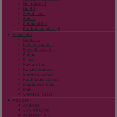
Naktskrekli
Halāti
Zeķubikses
Zeķes
Peldkostīmi
Pludmales pārsegi
Aksesuāri
Cepures
Ikdienas šalles
Formālas šalles
Šalles
Brošas
Kaklarotas
Rokassprādzes
Sieviešu somas
Pludmales somas
Mazas somiņas
Maki
Sieviešu jostas
Atlaides
Atlaides
30% atlaides
Atlaides -50%