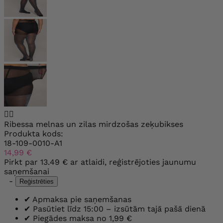


Ribessa melnas un zilas mirdzošas zeķubikses
Produkta kods:
18-109-0010-A1
14,99 €
Pirkt par
13.49 €
ar atlaidi, reģistrējoties jaunumu
saņemšanai
-
Reģistrēties
✔
Apmaksa pie saņemšanas
✔
Pasūtiet līdz 15:00 – izsūtām tajā pašā dienā
✔
Piegādes maksa no 1,99 €