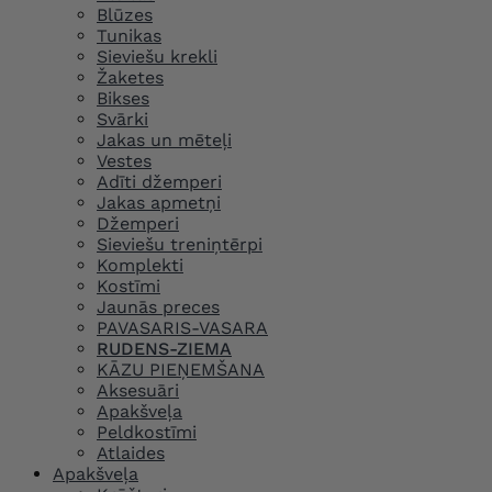
Blūzes
Tunikas
Sieviešu krekli
Žaketes
Bikses
Svārki
Jakas un mēteļi
Vestes
Adīti džemperi
Jakas apmetņi
Džemperi
Sieviešu treniņtērpi
Komplekti
Kostīmi
Jaunās preces
PAVASARIS-VASARA
RUDENS-ZIEMA
KĀZU PIEŅEMŠANA
Aksesuāri
Apakšveļa
Peldkostīmi
Atlaides
Apakšveļa