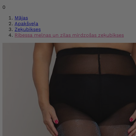
0
Mājas
Apakšveļa
Zeķubikses
Ribessa melnas un zilas mirdzošas zeķubikses