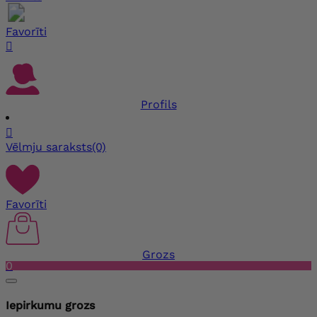
Favorīti

Profils

Vēlmju saraksts
(0)
Favorīti
Grozs
0
Iepirkumu grozs