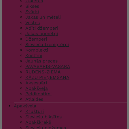
Žaketes
Bikses
Svārki
Jakas un mēteļi
Vestes
Adīti džemperi
Jakas apmetņi
Džemperi
Sieviešu treniņtērpi
Komplekti
Kostīmi
Jaunās preces
PAVASARIS-VASARA
RUDENS-ZIEMA
KĀZU PIEŅEMŠANA
Aksesuāri
Apakšveļa
Peldkostīmi
Atlaides
Apakšveļa
Krūšturi
Sieviešu biksītes
Apakškrekli
Sieviešu pidžamas