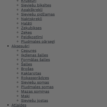
Krūšturi
Sieviešu biksītes
Apakškrekli
Sieviešu pidžamas
Naktskrekli
Halāti
Zeķubikses
Zeķes
Peldkostīmi
Pludmales pārsegi
Aksesuāri
Cepures
Ikdienas šalles
Formālas šalles
Šalles
Brošas
Kaklarotas
Rokassprādzes
Sieviešu somas
Pludmales somas
Mazas somiņas
Maki
Sieviešu jostas
Atlaides