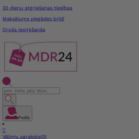
30 dienu atgriešanas tiesības
Maksājums piegādes brīdī
Droša iepirkšanās
Profils

Vēlmju saraksts
(0)