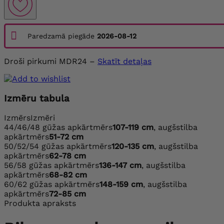
Paredzamā piegāde
2026-08-12
Droši pirkumi MDR24 –
Skatīt detaļas
Izmēru tabula
Izmērs
Izmēri
44/46/48
gūžas apkārtmērs
107-119 cm
, augšstilba
apkārtmērs
51-72 cm
50/52/54
gūžas apkārtmērs
120-135 cm
, augšstilba
apkārtmērs
62-78 cm
56/58
gūžas apkārtmērs
136-147 cm
, augšstilba
apkārtmērs
68-82 cm
60/62
gūžas apkārtmērs
148-159 cm
, augšstilba
apkārtmērs
72-85 cm
Produkta apraksts