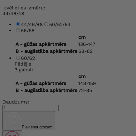
Izvēlieties izmēru:
44/46/48
44/46/48
50/52/54
56/58
cm
A - gūžas apkārtmērs
136-147
B - augšstilba apkārtmērs
68-82
60/62
Pēdējie
3 gabali
cm
A - gūžas apkārtmērs
148-159
B - augšstilba apkārtmērs
72-85
Daudzums:
Pievienot grozam