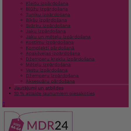
Kleitu izpārdošana
Blūžu izpārdošana
Tuniku izpārdošana
Bikšu izpārdošana
Svārku izpārdošana
Jaku izpārdošana
Jaku un mēteļu izpārdošana
Kostīmu izpārdošana
Komplekti pārdošanā
Apakšveļas izpārdošana
Džemperu kreklu izpārdošana
Mēteļu izpārdošana
Vestu izpārdošana
Džemperu izpārdošana
Aksesuāru pārdošana
Jautājumi un atbildes
10 % atlaide jaunumiem piesakoties
