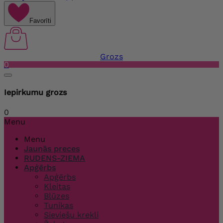
Favorīti
Grozs
0
Iepirkumu grozs
0
Menu
Menu
Jaunās preces
RUDENS-ZIEMA
Apģērbs
Apģērbs
Kleitas
Blūzes
Tunikas
Sieviešu krekli