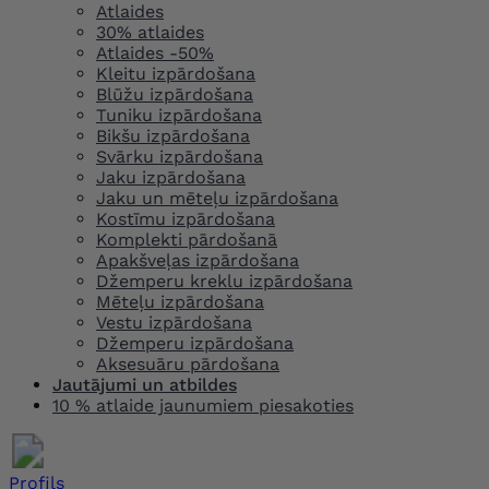
Atlaides
30% atlaides
Atlaides -50%
Kleitu izpārdošana
Blūžu izpārdošana
Tuniku izpārdošana
Bikšu izpārdošana
Svārku izpārdošana
Jaku izpārdošana
Jaku un mēteļu izpārdošana
Kostīmu izpārdošana
Komplekti pārdošanā
Apakšveļas izpārdošana
Džemperu kreklu izpārdošana
Mēteļu izpārdošana
Vestu izpārdošana
Džemperu izpārdošana
Aksesuāru pārdošana
Jautājumi un atbildes
10 % atlaide jaunumiem piesakoties
Profils