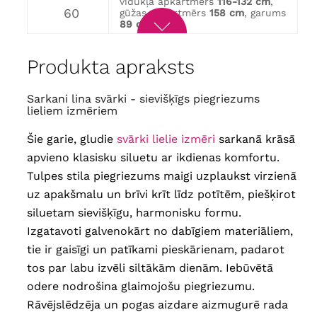
vidukļa apkārtmērs
116-132 cm
,
60
gūžas apkārtmērs
158 cm
, garums
89 cm
vidukļa apkārtmērs
122-138 cm
,
62
Produkta apraksts
gūžas apkārtmērs
164 cm
, garums
89 cm
Sarkani lina svārki - sievišķīgs piegriezums
vidukļa apkārtmērs
128-144 cm
,
64
gūžas apkārtmērs
170 cm
, garums
lieliem izmēriem
89 cm
Šie garie, gludie
svārki lielie izmēri
sarkanā krāsā
apvieno klasisku siluetu ar ikdienas komfortu.
Tulpes stila piegriezums maigi uzplaukst virzienā
uz apakšmalu un brīvi krīt līdz potītēm, piešķirot
siluetam sievišķīgu, harmonisku formu.
Izgatavoti galvenokārt no dabīgiem materiāliem,
tie ir gaisīgi un patīkami pieskārienam, padarot
tos par labu izvēli siltākām dienām. Iebūvētā
odere nodrošina glaimojošu piegriezumu.
Rāvējslēdzēja un pogas aizdare aizmugurē rada