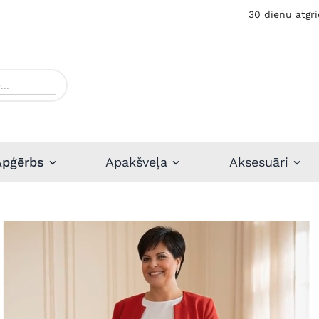
30 dienu atgri
Apģērbs
Apakšveļa
Aksesuāri