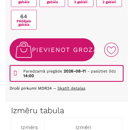
gabals
gabals
2 gabali
2 gabali
64
Pēdējais
gabals
PIEVIENOT GROZAM
Paredzamā piegāde
2026-08-11
- pasūtiet līdz
14:00
Droši pirkumi MDR24 –
Skatīt detaļas
Izmēru tabula
Izmērs
Izmēri