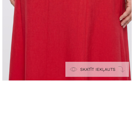
SKATĪT IEKĻAUTS