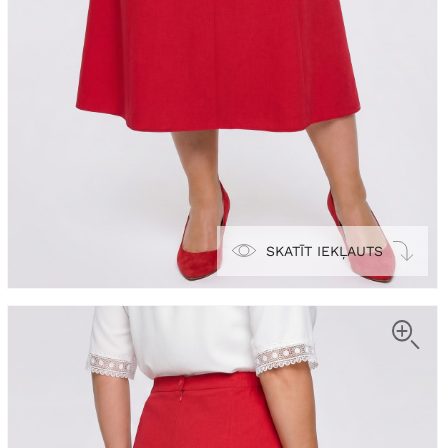
SKATĪT IEKĻAUTS