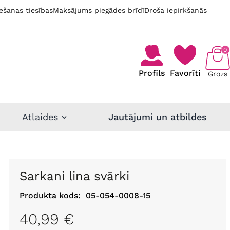
ešanas tiesības
Maksājums piegādes brīdī
Droša iepirkšanās
0
Profils
Favorīti
Grozs
Atlaides
Jautājumi un atbildes
Sarkani lina svārki
Produkta kods:
05-054-0008-15
40,99 €