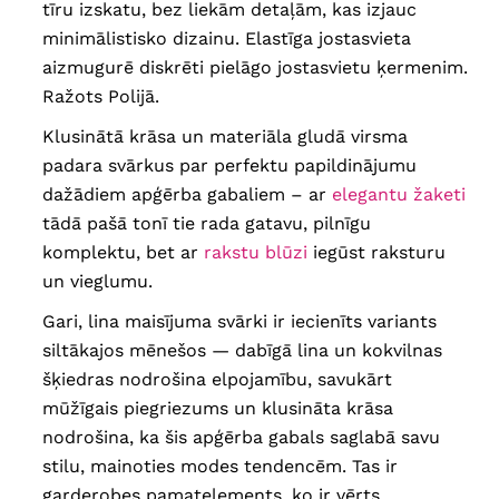
tīru izskatu, bez liekām detaļām, kas izjauc
minimālistisko dizainu. Elastīga jostasvieta
aizmugurē diskrēti pielāgo jostasvietu ķermenim.
Ražots Polijā.
Klusinātā krāsa un materiāla gludā virsma
padara svārkus par perfektu papildinājumu
dažādiem apģērba gabaliem – ar
elegantu žaketi
tādā pašā tonī tie rada gatavu, pilnīgu
komplektu, bet ar
rakstu blūzi
iegūst raksturu
un vieglumu.
Gari, lina maisījuma svārki ir iecienīts variants
siltākajos mēnešos — dabīgā lina un kokvilnas
šķiedras nodrošina elpojamību, savukārt
mūžīgais piegriezums un klusināta krāsa
nodrošina, ka šis apģērba gabals saglabā savu
stilu, mainoties modes tendencēm. Tas ir
garderobes pamatelements, ko ir vērts