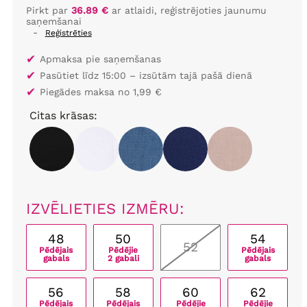
Pirkt par
36.89 €
ar atlaidi, reģistrējoties jaunumu
saņemšanai
-
Reģistrēties
✔
Apmaksa pie saņemšanas
✔
Pasūtiet līdz 15:00 – izsūtām tajā pašā dienā
✔
Piegādes maksa no 1,99 €
Citas krāsas:
IZVĒLIETIES IZMĒRU:
48
50
54
52
Pēdējais
Pēdējie
Pēdējais
gabals
2 gabali
gabals
56
58
60
62
Pēdējais
Pēdējais
Pēdējie
Pēdējie