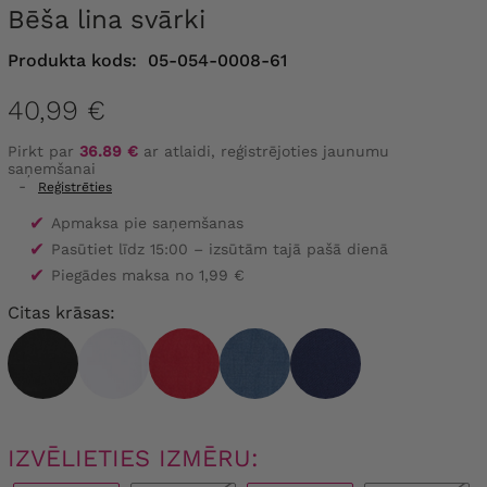
Bēša lina svārki
Produkta kods:
05-054-0008-61
40,99 €
Pirkt par
36.89 €
ar atlaidi, reģistrējoties jaunumu
saņemšanai
-
Reģistrēties
✔
Apmaksa pie saņemšanas
✔
Pasūtiet līdz 15:00 – izsūtām tajā pašā dienā
✔
Piegādes maksa no 1,99 €
Citas krāsas:
IZVĒLIETIES IZMĒRU: