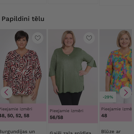
Papildini tēlu
-29%
Pieejamie izmēri
Pieejamie izmēr
Pieejamie izmēri
48, 50, 52, 58
48
56/58
dijas un
Blūze ar
Gaiši zaļa spīdīga