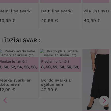
Melni lina svārki
Balti lina svārki
Zila lina svār
40,99 €
40,99 €
40,99 €
LĪDZĪGI SVARI:
Pieejamie izmēri
Pieejamie izmēri
 50, 52, 54, 56, 58, 60, 62, 64
46, 48, 50, 52, 54, 56, 58, 60, 62, 64
,
46, 48, 50, 52, 54, 56, 58, 60
,
46, 48
svārki ar
Bordo svārki ar
šķēlumiem
šķēlumiem
42,99 €
42,99 €