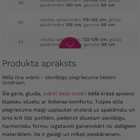
vidukļa apkārtmērs
112-126 cm
, gūžas
58
apkārtmērs
150 cm
, garums
89 cm
vidukļa apkārtmērs
116-132 cm
, gūžas
60
apkārtmērs
158 cm
, garums
89 cm
vidukļa apkārtmērs
122-138 cm
, gūžas
62
apkārtmērs
164 cm
, garums
89 cm
vidukļa apkārtmērs
128-144 cm
, gūžas
Produkta apraksts
64
apkārtmērs
170 cm
, garums
89 cm
Bēša lina svārki - sievišķīgs piegriezums lieliem
izmēriem
Šie garie, gludie,
svārki lielie izmēri
bēšā krāsā apvieno
klasisku siluetu ar ikdienas komfortu. Tulpes stila
piegriezums maigi uzplaukst virzienā uz apakšmalu un
brīvi krīt līdz potītēm, piešķirot siluetam sievišķīgu,
harmonisku formu. Izgatavoti galvenokārt no dabīgiem
materiāliem, tie ir gaisīgi un mīksti pieskārienam,