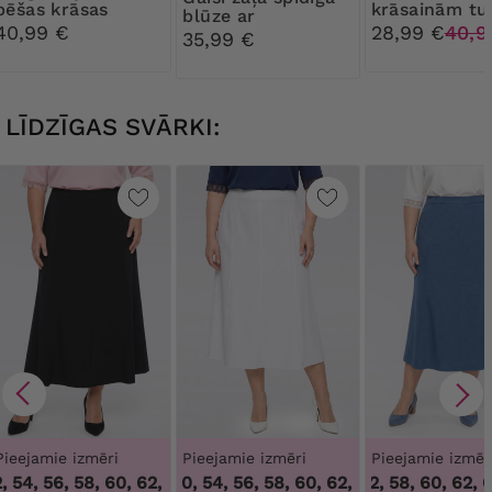
bēšas krāsas
krāsainām t
blūze ar
dzīvnieku raksta
40,99 €
28,99 €
40,9
piespraudi
35,99 €
blūze
LĪDZĪGAS SVĀRKI:
Pieejamie izmēri
Pieejamie izmēri
Pieejamie izmēr
 54, 56, 58, 60, 62
48, 50, 54, 56, 58, 60, 62, 64
,
50, 52, 54, 56, 58, 60, 62
50, 52, 58, 60, 62, 6
,
48, 50, 54, 56