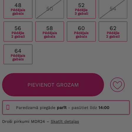
48
52
50
54
Pēdējais
Pēdējie
gabals
3 gabali
56
58
60
62
Pēdējie
Pēdējais
Pēdējais
Pēdējie
2 gabali
gabals
gabals
2 gabali
64
Pēdējais
gabals
PIEVIENOT GROZAM
Paredzamā piegāde
parīt
- pasūtiet līdz
14:00
Droši pirkumi MDR24 –
Skatīt detaļas