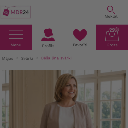
Meklēt
0
Menu
Favorīti
Grozs
Profils
Mājas
Svārki
Bēša lina svārki