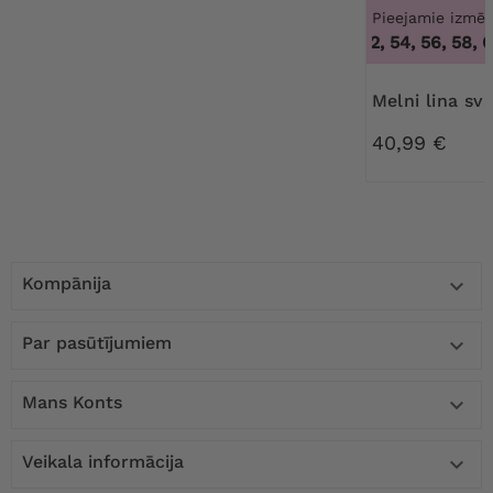
Pieejamie izmēr
50, 52, 54, 56, 58, 60
Melni lina sv
40,99 €
Kompānija

Par pasūtījumiem

Mans Konts

Veikala informācija
