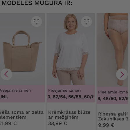
MODELES MUGURĀ IR:
Pieejamie izmēri
Pieejamie izmēri
Pieejamie izmēr
UNI.
48/50, 52/54, 56/58, 60/62
,
48/50, 52/54, 
44/46, 48/50, 52/54
ma ar zelta
Krēmkrāsas blūze
Ribessa gaiši bēšas
elementiem
ar mežģīnēm
Zeķubikses 3
51,99 €
33,99 €
DEN
9,99 €